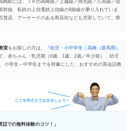
高崎駅には、ＪＲの高崎線／上越線／両毛線／八高線／信
新幹線、私鉄の上信電鉄上信線の9路線が乗り入れていま
百貨店、アーケードのある商店街なども充実していて、県
教室
をお探しの方は、
『幼児・小中学生｜高崎（群馬県）
て、赤ちゃん・乳児期（0歳、1歳、2歳／年少前）、幼児
）、小学生～中学生までを対象にした、おすすめの英会話教
崎周辺での無料体験のコツ！」