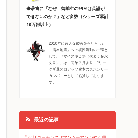
◆著書に「なぜ、留学生の99％は英語が
できないのか？」など多数（シリーズ累計
10万部以上）
2016年に甚大な被害をもたらした
「熊本地震」への復興活動の一環と
して、『マイスキ英語（代表：藤永
丈司）』は、同年７月より、Jリー
グ所属のロアッソ熊本のスポンサー
カンパニーとして協賛しておりま
す。
最近の記事
英会話コーチングはマンツーマンが効く理