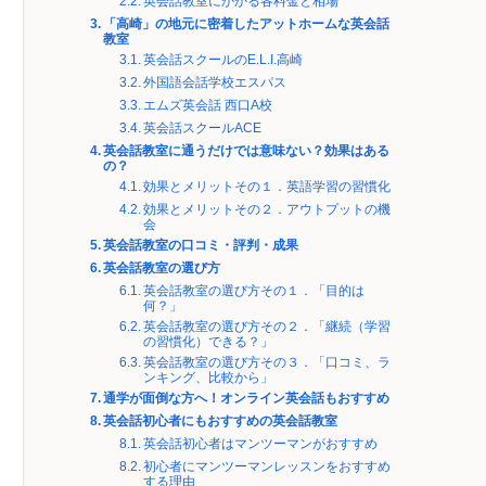
英会話教室にかかる各料金と相場
「高崎」の地元に密着したアットホームな英会話
教室
英会話スクールのE.L.I.高崎
外国語会話学校エスパス
エムズ英会話 西口A校
英会話スクールACE
英会話教室に通うだけでは意味ない？効果はある
の？
効果とメリットその１．英語学習の習慣化
効果とメリットその２．アウトプットの機
会
英会話教室の口コミ・評判・成果
英会話教室の選び方
英会話教室の選び方その１．「目的は
何？」
英会話教室の選び方その２．「継続（学習
の習慣化）できる？」
英会話教室の選び方その３．「口コミ、ラ
ンキング、比較から」
通学が面倒な方へ！オンライン英会話もおすすめ
英会話初心者にもおすすめの英会話教室
英会話初心者はマンツーマンがおすすめ
初心者にマンツーマンレッスンをおすすめ
する理由