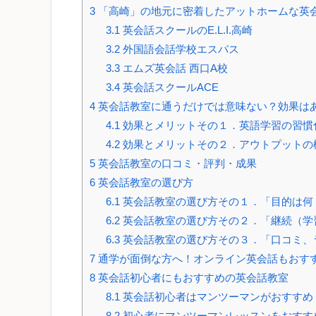
3
「高崎」の地元に密着したアットホームな英
3.1
英会話スクールのE.L.I.高崎
3.2
外国語会話学校エスパス
3.3
エムズ英会話 西口A校
3.4
英会話スクールACE
4
英会話教室に通うだけでは意味ない？効果は
4.1
効果とメリットその１．英語学習の習慣
4.2
効果とメリットその２．アウトプットの
5
英会話教室の口コミ・評判・成果
6
英会話教室の選び方
6.1
英会話教室の選び方その１．「目的は何
6.2
英会話教室の選び方その２．「継続（学
6.3
英会話教室の選び方その３．「口コミ、
7
通学が面倒な方へ！オンライン英会話もおす
8
英会話初心者にもおすすめの英会話教室
8.1
英会話初心者はマンツーマンがおすすめ
8.2
初心者にマンツーマンレッスンをおすす