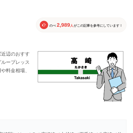
2,989
のべ
人
がこの記事を参考にしています！
駅近辺のおすす
グループレッス
用や料金相場、