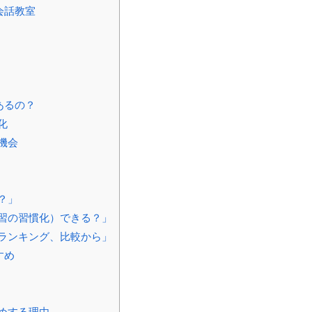
会話教室
あるの？
化
機会
？」
習の習慣化）できる？」
ランキング、比較から」
すめ
めする理由