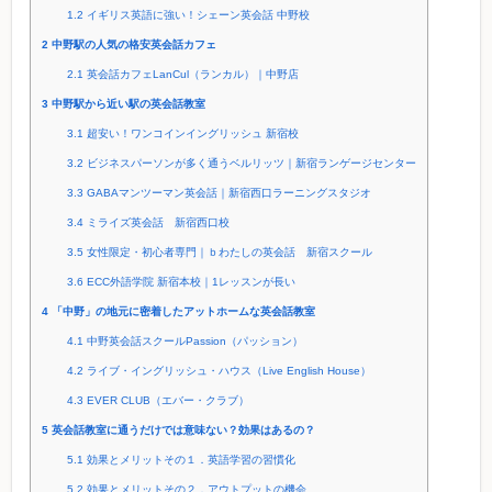
1.2
イギリス英語に強い！シェーン英会話 中野校
2
中野駅の人気の格安英会話カフェ
2.1
英会話カフェLanCul（ランカル）｜中野店
3
中野駅から近い駅の英会話教室
3.1
超安い！ワンコインイングリッシュ 新宿校
3.2
ビジネスパーソンが多く通うベルリッツ｜新宿ランゲージセンター
3.3
GABAマンツーマン英会話｜新宿西口ラーニングスタジオ
3.4
ミライズ英会話 新宿西口校
3.5
女性限定・初心者専門｜ｂわたしの英会話 新宿スクール
3.6
ECC外語学院 新宿本校｜1レッスンが長い
4
「中野」の地元に密着したアットホームな英会話教室
4.1
中野英会話スクールPassion（パッション）
4.2
ライブ・イングリッシュ・ハウス（Live English House）
4.3
EVER CLUB（エバー・クラブ）
5
英会話教室に通うだけでは意味ない？効果はあるの？
5.1
効果とメリットその１．英語学習の習慣化
5.2
効果とメリットその２．アウトプットの機会