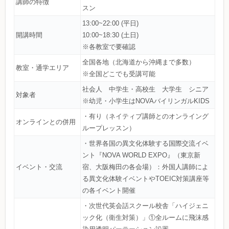
講師の特徴
スン
13:00~22:00 (平日)
開講時間
10:00~18:30 (土日)
※各教室で要確認
全国各地（北海道から沖縄まで多数）
教室・通学エリア
※全国どこでも受講可能
社会人 中学生・高校生 大学生 シニア
対象者
※幼児・小学生はNOVAバイリンガルKIDS
・有り（ネイティブ講師とのオンライング
オンラインとの併用
ループレッスン）
・世界各国の異文化体験する国際交流イベ
ント『NOVA WORLD EXPO』（東京新
イベント・交流
宿、大阪梅田の各会場）：外国人講師によ
る異文化体験イベントやTOEIC対策講座等
の各イベント開催
・次世代英会話スクール校舎「ハイジェニ
ック化（衛生対策）」①全ルームに飛沫感