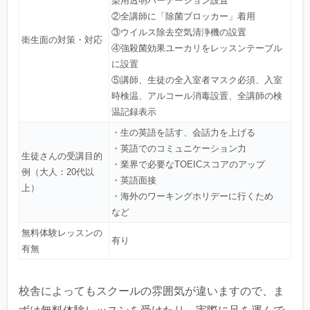
染用透明パーテーション設置
②全講師に「除菌ブロッカー」着用
③ウイルス除去空気清浄機の設置
衛生面の対策・対応
④強殺菌効果ユーカリをレッスンテーブル
に設置
⑤講師、生徒の全入室者マスク必須、入室
時検温、アルコール消毒設置、全講師の検
温記録表示
・生の英語を話す、会話力を上げる
・英語でのコミュニケーション力
生徒さんの受講目的
・業界で必要なTOEICスコアのアップ
例（大人：20代以
・英語面接
上）
・海外のワーキングホリデーに行くため
など
無料体験レッスンの
有り
有無
校舎によってもスクールの雰囲気が違いますので、ま