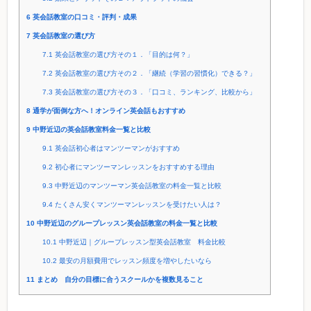
6
英会話教室の口コミ・評判・成果
7
英会話教室の選び方
7.1
英会話教室の選び方その１．「目的は何？」
7.2
英会話教室の選び方その２．「継続（学習の習慣化）できる？」
7.3
英会話教室の選び方その３．「口コミ、ランキング、比較から」
8
通学が面倒な方へ！オンライン英会話もおすすめ
9
中野近辺の英会話教室料金一覧と比較
9.1
英会話初心者はマンツーマンがおすすめ
9.2
初心者にマンツーマンレッスンをおすすめする理由
9.3
中野近辺のマンツーマン英会話教室の料金一覧と比較
9.4
たくさん安くマンツーマンレッスンを受けたい人は？
10
中野近辺のグループレッスン英会話教室の料金一覧と比較
10.1
中野近辺｜グループレッスン型英会話教室 料金比較
10.2
最安の月額費用でレッスン頻度を増やしたいなら
11
まとめ 自分の目標に合うスクールかを複数見ること