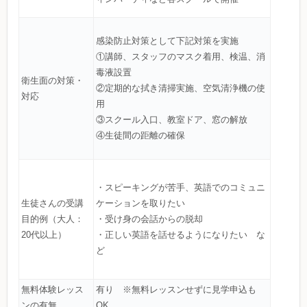
感染防止対策として下記対策を実施
①講師、スタッフのマスク着用、検温、消
毒液設置
衛生面の対策・
②定期的な拭き清掃実施、空気清浄機の使
対応
用
③スクール入口、教室ドア、窓の解放
④生徒間の距離の確保
・スピーキングが苦手、英語でのコミュニ
生徒さんの受講
ケーションを取りたい
目的例（大人：
・受け身の会話からの脱却
20代以上）
・正しい英語を話せるようになりたい な
ど
無料体験レッス
有り ※無料レッスンせずに見学申込も
ンの有無
OK