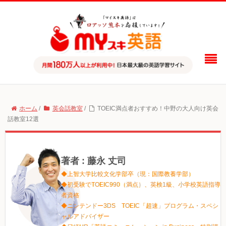
ホーム
/
英会話教室
/
TOEIC満点者おすすめ！中野の大人向け英会
話教室12選
著者 : 藤永 丈司
◆上智大学比較文化学部卒（現：国際教養学部）
◆初受験でTOEIC990（満点）、英検1級、小学校英語指導
者資格
◆ニンテンドー3DS TOEIC「超速」プログラム・スペシ
ャルアドバイザー