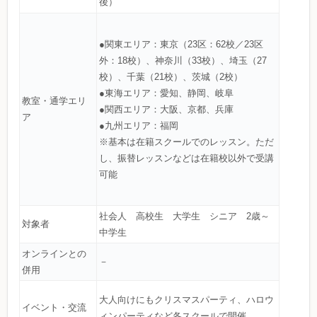
後）
●関東エリア：東京（23区：62校／23区
外：18校）、神奈川（33校）、埼玉（27
校）、千葉（21校）、茨城（2校）
●東海エリア：愛知、静岡、岐阜
教室・通学エリ
●関西エリア：大阪、京都、兵庫
ア
●九州エリア：福岡
※基本は在籍スクールでのレッスン。ただ
し、振替レッスンなどは在籍校以外で受講
可能
社会人 高校生 大学生 シニア 2歳～
対象者
中学生
オンラインとの
－
併用
大人向けにもクリスマスパーティ、ハロウ
イベント・交流
ィンパーティなど各スクールで開催