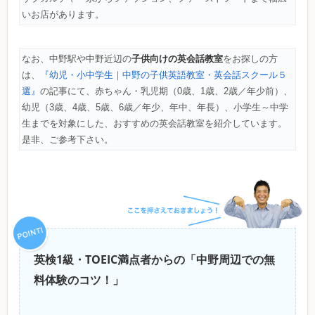
いお店があります。
子供向けの英会話教室
なお、中野駅や中野近辺の
をお探しの方
は、
『幼児・小中学生｜中野の子供英語教室・英会話スクール５
選』
の記事にて、赤ちゃん・乳児期（0歳、1歳、2歳／年少前）、
幼児（3歳、4歳、5歳、6歳／年少、年中、年長）、小学生～中学
生までを対象にした、おすすめの英会話教室を紹介しています。
是非、ご参考下さい。
英検1級・TOEIC満点者からの「中野周辺での無
料体験のコツ！」