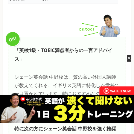
「英検1級・TOEIC満点者からの一言アドバイ
×
ス」
シェーン英会話 中野校は、質の高い外国人講師
が教えてくれる、イギリス英語に特化した学校で
一目置かれています。特におすすめなのはビジネ
ス英会話コースで、実践的なビジネススキルを磨
けるのが魅力的です。
特に次の方にシェーン英会話 中野校を強く推奨