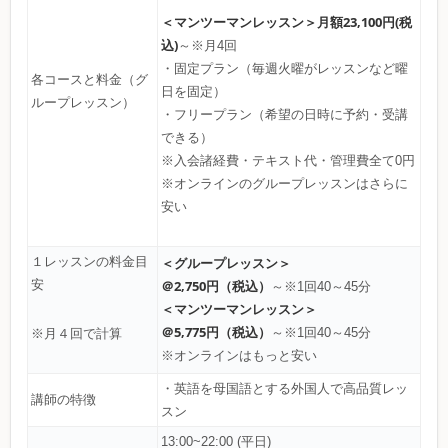
＜マンツーマンレッスン＞
月額23,100円(税
込)
～※月4回
・固定プラン（毎週火曜がレッスンなど曜
各コースと料金（グ
日を固定）
ループレッスン）
・フリープラン（希望の日時に予約・受講
できる）
※入会諸経費・テキスト代・管理費全て0円
※オンラインのグループレッスンはさらに
安い
１レッスンの料金目
＜グループレッスン＞
安
＠2,750円（税込）
～※1回40～45分
＜マンツーマンレッスン＞
＠5,775円（税込）
～※1回40～45分
※月４回で計算
※オンラインはもっと安い
・英語を母国語とする外国人で高品質レッ
講師の特徴
スン
13:00~22:00 (平日)