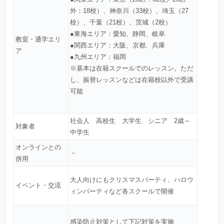
外：18校）、神奈川（33校）、埼玉（27
校）、千葉（21校）、茨城（2校）
●東海エリア：愛知、静岡、岐阜
教室・通学エリ
●関西エリア：大阪、京都、兵庫
ア
●九州エリア：福岡
※基本は在籍スクールでのレッスン。ただ
し、振替レッスンなどは在籍校以外で受講
可能
社会人 高校生 大学生 シニア 2歳～
対象者
中学生
オンラインとの
－
併用
大人向けにもクリスマスパーティ、ハロウ
イベント・交流
ィンパーティなど各スクールで開催
感染防止対策として下記対策を実施