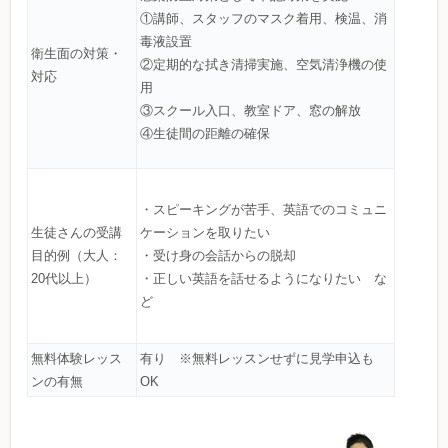
①講師、スタッフのマスク着用、検温、消
毒液設置
衛生面の対策・
②定期的な拭き清掃実施、空気清浄機の使
対応
用
③スクール入口、教室ドア、窓の解放
④生徒間の距離の確保
・スピーキングが苦手、英語でのコミュニ
生徒さんの受講
ケーションを取りたい
目的例（大人：
・受け身の会話からの脱却
20代以上）
・正しい英語を話せるようになりたい な
ど
無料体験レッス
有り ※無料レッスンせずに見学申込も
ンの有無
OK