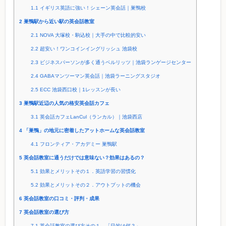
1.1
イギリス英語に強い！シェーン英会話｜巣鴨校
2
巣鴨駅から近い駅の英会話教室
2.1
NOVA 大塚校・駒込校｜大手の中で比較的安い
2.2
超安い！ワンコインイングリッシュ 池袋校
2.3
ビジネスパーソンが多く通うベルリッツ｜池袋ランゲージセンター
2.4
GABAマンツーマン英会話｜池袋ラーニングスタジオ
2.5
ECC 池袋西口校｜1レッスンが長い
3
巣鴨駅近辺の人気の格安英会話カフェ
3.1
英会話カフェLanCul（ランカル）｜池袋西店
4
「巣鴨」の地元に密着したアットホームな英会話教室
4.1
フロンティア・アカデミー 巣鴨駅
5
英会話教室に通うだけでは意味ない？効果はあるの？
5.1
効果とメリットその１．英語学習の習慣化
5.2
効果とメリットその２．アウトプットの機会
6
英会話教室の口コミ・評判・成果
7
英会話教室の選び方
7.1
英会話教室の選び方その１．「目的は何？」