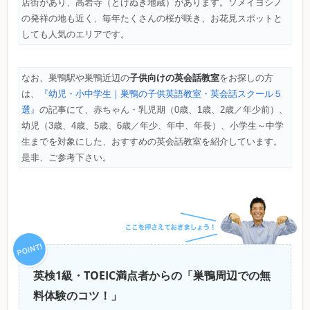
店街があり、高岩寺（とげぬき地蔵）があります。
ソメイヨシノ
の
発祥の
地も
近く
、
毎年
たくさんの
桜が
咲き
、
お花見スポットと
しても人気のエリアです。
子供向けの英会話教室
なお、巣鴨駅や巣鴨近辺の
をお探しの方
は、
『幼児・小中学生｜巣鴨の子供英語教室・英会話スクール５
選』
の記事にて、赤ちゃん・乳児期（0歳、1歳、2歳／年少前）、
幼児（3歳、4歳、5歳、6歳／年少、年中、年長）、小学生～中学
生までを対象にした、おすすめの英会話教室を紹介しています。
是非、ご参考下さい。
英検1級・TOEIC満点者からの「巣鴨周辺での無
料体験のコツ！」