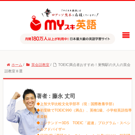
ホーム
/
英会話教室
/
TOEIC満点者おすすめ！巣鴨駅の大人の英会
話教室８選
著者 : 藤永 丈司
◆上智大学比較文化学部卒（現：国際教養学部）
◆初受験でTOEIC990（満点）、英検1級、小学校英語指導
者資格
◆ニンテンドー3DS TOEIC「超速」プログラム・スペシ
ャルアドバイザー