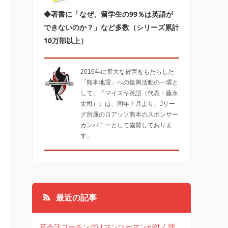
◆著書に「なぜ、留学生の99％は英語が
できないのか？」など多数（シリーズ累計
10万部以上）
2016年に甚大な被害をもたらした
「熊本地震」への復興活動の一環と
して、『マイスキ英語（代表：藤永
丈司）』は、同年７月より、Jリー
グ所属のロアッソ熊本のスポンサー
カンパニーとして協賛しておりま
す。
最近の記事
英会話コーチングはマンツーマンが効く理