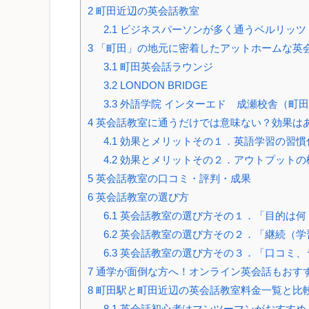
2
町田近辺の英会話教室
2.1
ビジネスパーソンが多く通うベルリッツ
3
「町田」の地元に密着したアットホームな英
3.1
町田英会話ラウンジ
3.2
LONDON BRIDGE
3.3
外語学院 インターエド 成瀬校舎（町
4
英会話教室に通うだけでは意味ない？効果は
4.1
効果とメリットその１．英語学習の習慣
4.2
効果とメリットその２．アウトプットの
5
英会話教室の口コミ・評判・成果
6
英会話教室の選び方
6.1
英会話教室の選び方その１．「目的は何
6.2
英会話教室の選び方その２．「継続（学
6.3
英会話教室の選び方その３．「口コミ、
7
通学が面倒な方へ！オンライン英会話もおす
8
町田駅と町田近辺の英会話教室料金一覧と比
8.1
英会話初心者はマンツーマンがおすすめ