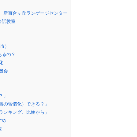
｜新百合ヶ丘ランゲージセンター
会話教室
田市）
あるの？
化
機会
？」
習の習慣化）できる？」
ランキング、比較から」
すめ
較