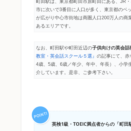
町田駅は、東京都町田市原町田にある、JR・
市に次いで3番目に人口が多く、東京都のベ
が広がり中心市街地は商圏人口200万人の商
あるエリアです。
子供向けの英会話
なお、町田駅や町田近辺の
教室・英会話スクール５選』
の記事にて、赤
4歳、5歳、6歳／年少、年中、年長）、小
介しています。是非、ご参考下さい。
英検1級・TOEIC満点者からの「町