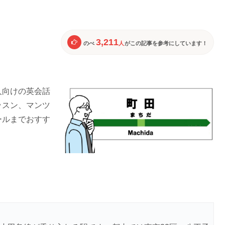
3,211
のべ
人
がこの記事を参考にしています！
人向けの英会話
ッスン、マンツ
ールまでおすす