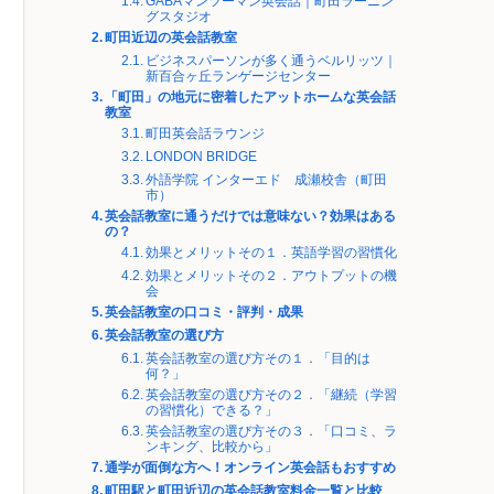
GABAマンツーマン英会話｜町田ラーニン
グスタジオ
町田近辺の英会話教室
ビジネスパーソンが多く通うベルリッツ｜
新百合ヶ丘ランゲージセンター
「町田」の地元に密着したアットホームな英会話
教室
町田英会話ラウンジ
LONDON BRIDGE
外語学院 インターエド 成瀬校舎（町田
市）
英会話教室に通うだけでは意味ない？効果はある
の？
効果とメリットその１．英語学習の習慣化
効果とメリットその２．アウトプットの機
会
英会話教室の口コミ・評判・成果
英会話教室の選び方
英会話教室の選び方その１．「目的は
何？」
英会話教室の選び方その２．「継続（学習
の習慣化）できる？」
英会話教室の選び方その３．「口コミ、ラ
ンキング、比較から」
通学が面倒な方へ！オンライン英会話もおすすめ
町田駅と町田近辺の英会話教室料金一覧と比較