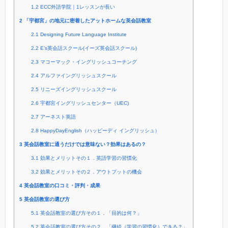
1.2
ECC外語学院｜1レッスンが長い
2
「宇都宮」の地元に密着したアットホームな英会話教室
2.1
Designing Future Language Institute
2.2
E’s英会話スクール(イーズ英会話スクール)
2.3
マコーマック・イングリッシュコーチング
2.4
アルファイングリッシュスクール
2.5
リニーズイングリッシュスクール
2.6
宇都宮イングリッシュセンター（UEC)
2.7
アーネスト英語
2.8
HappyDayEnglish（ハッピーディ イングリッシュ）
3
英会話教室に通うだけでは意味ない？効果はあるの？
3.1
効果とメリットその１．英語学習の習慣化
3.2
効果とメリットその２．アウトプットの機会
4
英会話教室の口コミ・評判・成果
5
英会話教室の選び方
5.1
英会話教室の選び方その１．「目的は何？」
5.2
英会話教室の選び方その２．「継続（学習の習慣化）できる？」