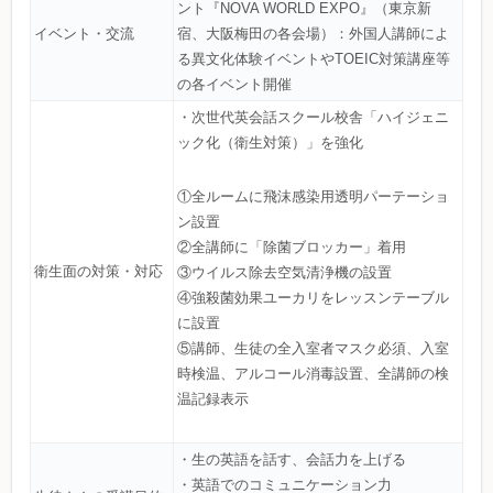
ント『NOVA WORLD EXPO』（東京新
イベント・交流
宿、大阪梅田の各会場）：外国人講師によ
る異文化体験イベントやTOEIC対策講座等
の各イベント開催
・次世代英会話スクール校舎「ハイジェニ
ック化（衛生対策）」を強化
①全ルームに飛沫感染用透明パーテーショ
ン設置
②全講師に「除菌ブロッカー」着用
衛生面の対策・対応
③ウイルス除去空気清浄機の設置
④強殺菌効果ユーカリをレッスンテーブル
に設置
⑤講師、生徒の全入室者マスク必須、入室
時検温、アルコール消毒設置、全講師の検
温記録表示
・生の英語を話す、会話力を上げる
・英語でのコミュニケーション力