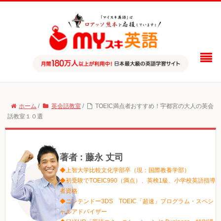
ホーム
/
英会話教室
/
TOEIC満点者おすすめ！宇都宮の大人の英会
話教室１０選
著者 : 藤永 丈司
◆上智大学比較文化学部卒（現：国際教養学部）
◆初受験でTOEIC990（満点）、英検1級、小学校英語指導
者資格
◆ニンテンドー3DS TOEIC「超速」プログラム・スペシ
ャルアドバイザー