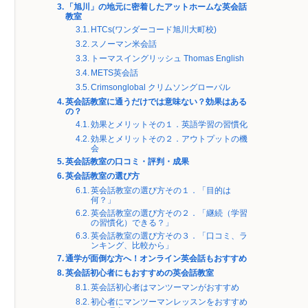
「旭川」の地元に密着したアットホームな英会話
教室
HTCs(ワンダーコード旭川大町校)
スノーマン米会話
トーマスイングリッシュ Thomas English
METS英会話
Crimsonglobal クリムソングローバル
英会話教室に通うだけでは意味ない？効果はある
の？
効果とメリットその１．英語学習の習慣化
効果とメリットその２．アウトプットの機
会
英会話教室の口コミ・評判・成果
英会話教室の選び方
英会話教室の選び方その１．「目的は
何？」
英会話教室の選び方その２．「継続（学習
の習慣化）できる？」
英会話教室の選び方その３．「口コミ、ラ
ンキング、比較から」
通学が面倒な方へ！オンライン英会話もおすすめ
英会話初心者にもおすすめの英会話教室
英会話初心者はマンツーマンがおすすめ
初心者にマンツーマンレッスンをおすすめ