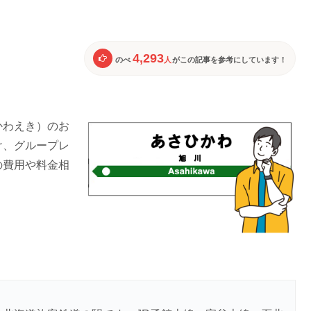
4,293
のべ
人
がこの記事を参考にしています！
かわえき）のお
け、グループレ
の費用や料金相