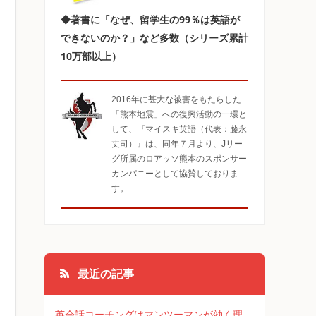
◆著書に「なぜ、留学生の99％は英語が
できないのか？」など多数（シリーズ累計
10万部以上）
2016年に甚大な被害をもたらした
「熊本地震」への復興活動の一環と
して、『マイスキ英語（代表：藤永
丈司）』は、同年７月より、Jリー
グ所属のロアッソ熊本のスポンサー
カンパニーとして協賛しておりま
す。
最近の記事
英会話コーチングはマンツーマンが効く理