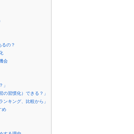
h
あるの？
化
機会
？」
習の習慣化）できる？」
ランキング、比較から」
すめ
めする理由