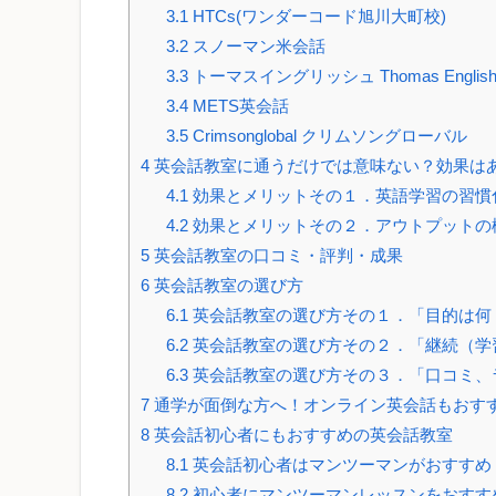
3.1
HTCs(ワンダーコード旭川大町校)
3.2
スノーマン米会話
3.3
トーマスイングリッシュ Thomas Englis
3.4
METS英会話
3.5
Crimsonglobal クリムソングローバル
4
英会話教室に通うだけでは意味ない？効果は
4.1
効果とメリットその１．英語学習の習慣
4.2
効果とメリットその２．アウトプットの
5
英会話教室の口コミ・評判・成果
6
英会話教室の選び方
6.1
英会話教室の選び方その１．「目的は何
6.2
英会話教室の選び方その２．「継続（学
6.3
英会話教室の選び方その３．「口コミ、
7
通学が面倒な方へ！オンライン英会話もおす
8
英会話初心者にもおすすめの英会話教室
8.1
英会話初心者はマンツーマンがおすすめ
8.2
初心者にマンツーマンレッスンをおすす