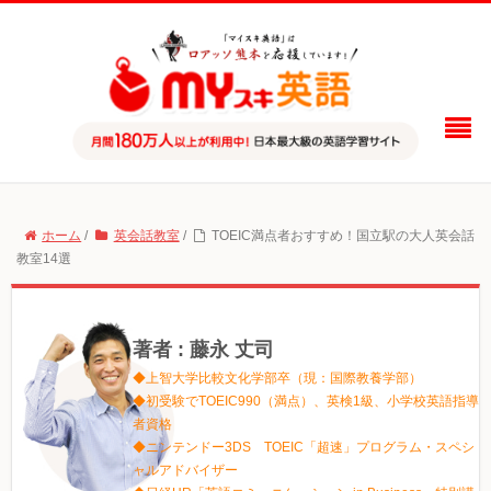
ホーム
/
英会話教室
/
TOEIC満点者おすすめ！国立駅の大人英会話
教室14選
著者 : 藤永 丈司
◆上智大学比較文化学部卒（現：国際教養学部）
◆初受験でTOEIC990（満点）、英検1級、小学校英語指導
者資格
◆ニンテンドー3DS TOEIC「超速」プログラム・スペシ
ャルアドバイザー