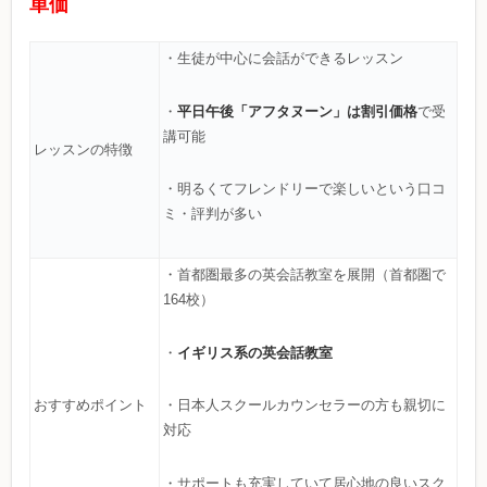
単価
・生徒が中心に会話ができるレッスン
平日午後「アフタヌーン」は割引価格
・
で受
講可能
レッスンの特徴
・明るくてフレンドリーで楽しいという口コ
ミ・評判が多い
・首都圏最多の英会話教室を展開（首都圏で
164校）
イギリス系の英会話教室
・
おすすめポイント
・日本人スクールカウンセラーの方も親切に
対応
・サポートも充実していて居心地の良いスク