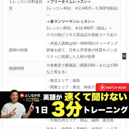
＜フリータイムレッスン＞
１レッスンの料金目
安
1レッスン40分、＠2,445円～3,260円(税込)
～
＜各マンツーマンレッスン＞
1レッスン80分、＠16,896円（税込）～
※その他ビジネス英会話や資格コースあり
・外国人講師は60～80時間のティーチング
講師の特徴
研修を経て、日本人学習者の性質やメンタ
×
リティに精通した人材が指導
※各教室で要確認（開講10時～または13時
開講時間
など異なる）
・東北エリア：福島
・関東エリア：東京、神奈川、千葉、埼
玉、栃木、茨城
教室・通学エリア
・東海エリア：愛知、三重、岐阜、静岡
・関西エリア：大阪、京都、兵庫、奈良、
和歌山、滋賀
・中国九州エリア：岡山、福岡、鹿児島
社会人 中学生・高校生 大学生 シニア