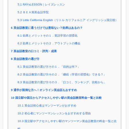
5.1
RAYsLESSON｜レイズレッスン
5.2
ＢＥＡ旭英会話学院
5.3
Little California English（リトル カリフォルニア イングリッシュ国立校）
6
英会話教室に通うだけでは意味ない？効果はあるの？
6.1
効果とメリットその１．英語学習の習慣化
6.2
効果とメリットその２．アウトプットの機会
7
英会話教室の口コミ・評判・成果
8
英会話教室の選び方
8.1
英会話教室の選び方その１．「目的は何？」
8.2
英会話教室の選び方その２．「継続（学習の習慣化）できる？」
8.3
英会話教室の選び方その３．「口コミ、ランキング、比較から」
9
通学が面倒な方へ！オンライン英会話もおすすめ
10
国立駅や国立からアクセスしやすい駅の英会話教室料金一覧と比較
10.1
英会話初心者はマンツーマンがおすすめ
10.2
初心者にマンツーマンレッスンをおすすめする理由
10.3
国立駅やアクセスしやすい駅のマンツーマン英会話教室の料金一覧と比
較