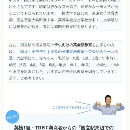
に小さな市です。駅前は静かな雰囲気で、緑豊かな一橋大学があ
ることでも知られています。一橋大学をはじめ、東京女子体育大
学、国立音楽大学附属中学・高等学校など学校が多く、大学通り
には桜並木が続き、春には満開の桜が街を彩ります。
子供向けの英会話教室
なお、国立駅や国立近辺の
をお探しの方
は、
『幼児・小中学生｜国立の子供英語教室・英会話スクール５
選』
の記事にて、赤ちゃん・乳児期（0歳、1歳、2歳／年少前）、
幼児（3歳、4歳、5歳、6歳／年少、年中、年長）、小学生～中学
生までを対象にした、おすすめの英会話教室を紹介しています。
是非、ご参考下さい。
英検1級・TOEIC満点者からの「国立駅周辺での