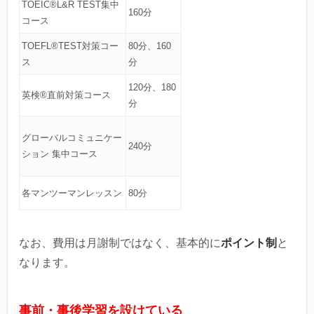
TOEIC®L&R TEST集中
160分
コース
TOEFL®TEST対策コー
80分、160
ス
分
120分、180
英検®直前対策コース
分
グローバルコミュニケー
240分
ション 集中コース
各マンツーマンレッスン
80分
ポイント制
なお、費用は月謝制ではなく、基本的に
と
なります。
事前・事後学習を設けている