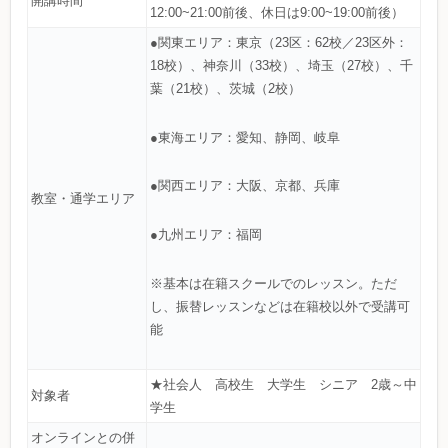
開講時間
12:00~21:00前後、休日は9:00~19:00前後）
●関東エリア：東京（23区：62校／23区外：
18校）、神奈川（33校）、埼玉（27校）、千
葉（21校）、茨城（2校）
●東海エリア：愛知、静岡、岐阜
●関西エリア：大阪、京都、兵庫
教室・通学エリア
●九州エリア：福岡
※基本は在籍スクールでのレッスン。ただ
し、振替レッスンなどは在籍校以外で受講可
能
★社会人 高校生 大学生 シニア 2歳～中
対象者
学生
オンラインとの併