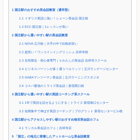
1
国立駅のおすすめ英会話教室（通学型）
1.1
イギリス英語に強い！シェーン英会話 国立校
1.2
ECC 国立校｜1レッスンが長い
2
国立駅から通いやすい駅の英会話教室
2.1
NOVA 立川校｜大手の中で比較的安い
2.2
超安い！ワンコインイングリッシュ 吉祥寺校
2.3
女性限定・初心者専門｜ｂわたしの英会話 吉祥寺スクール
2.4
ビジネスパーソンが多く通うベルリッツ｜立川ランゲージセンター
2.5
GABAマンツーマン英会話｜立川ラーニングスタジオ
2.6
コスパ最強のミライズ英会話｜新宿西口校
3
国立駅から通いやすい駅の英語コーチング系スクール
3.1
1年で英語を話せるようにする｜トライズ 新宿南口センター
3.2
短期集中で伸ばす英語コーチング｜プログリット 新宿センタービル校
4
国立駅からアクセスしやすい駅のおすすめ格安英会話カフェ
4.1
ランカル英会話カフェ｜吉祥寺店
5
「国立」の地元に密着したアットホームな英会話教室