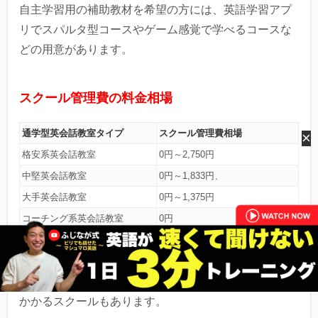
自主学習用の補助教材を希望の方には、英語学習アプ
リでスパルタ型コースやゲーム感覚で学べるコースな
どの用意があります。
スクール管理費の料金相場
通学型英会話教室タイプ
スクール管理費相場
×
格安系英会話教室
0円～2,750円
中堅英会話教室
0円～1,833円、
大手英会話教室
0円～1,375円
コーチング系英会話教室
0円
スクール管理費は0円のところが多いですが、一部の英
会話教室によっては、費用が毎月1,000～2,000円程度
かかるスクールもあります。