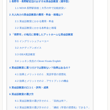
1
長野市・長野駅近辺のおすすめ英会話教室（通学型）
1.1
NOVA 長野駅前校｜大手の中で比較的安い
2
大人向けの英会話教室の費用・料金・相場は？
2.1
英会話教室にかかる費用・料金
2.2
英会話教室にかかる各料金と相場
3
「長野市」の地元に密着したアットホームな英会話教室
3.1
イングリッシュフォーユー
3.2
カナディアンボイス
3.3
IDEA英語教室
3.4
シェネン先生の Clever Koala English
4
英会話教室に通うだけでは意味ない？効果はあるの？
4.1
効果とメリットその１．英語学習の習慣化
4.2
効果とメリットその２．アウトプットの機会
5
英会話教室の口コミ・評判・成果
6
英会話教室の選び方
6.1
英会話教室の選び方その１．「目的は何？」
6.2
英会話教室の選び方その２．「継続（学習の習慣化）できる？」