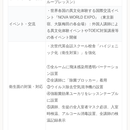
ループレッスン）
・世界各国の異文化体験する国際交流イベ
ント『NOVA WORLD EXPO』（東京新
イベント・交流
宿、大阪梅田の各会場）：外国人講師によ
る異文化体験イベントやTOEIC対策講座等
の各イベント開催
・次世代英会話スクール校舎「ハイジェニ
ック化（衛生対策）」を強化
①全ルームに飛沫感染用透明パーテーショ
ン設置
②全講師に「除菌ブロッカー」着用
衛生面の対策・対応
③ウイルス除去空気清浄機の設置
④強殺菌効果ユーカリをレッスンテーブル
に設置
⑤講師、生徒の全入室者マスク必須、入室
時検温、アルコール消毒設置、全講師の検
温記録表示