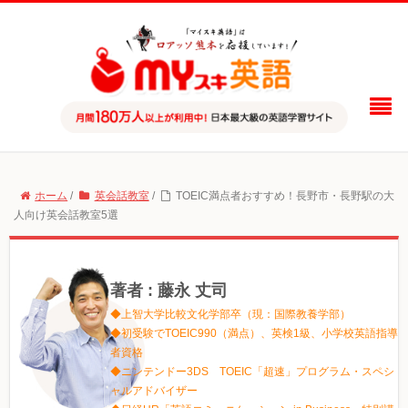
ホーム
/
英会話教室
/
TOEIC満点者おすすめ！長野市・長野駅の大
人向け英会話教室5選
著者 : 藤永 丈司
◆上智大学比較文化学部卒（現：国際教養学部）
◆初受験でTOEIC990（満点）、英検1級、小学校英語指導
者資格
◆ニンテンドー3DS TOEIC「超速」プログラム・スペシ
ャルアドバイザー