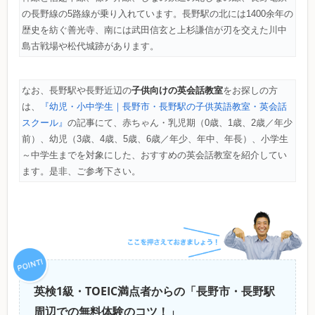
の長野線の5路線が乗り入れています。長野駅の北には1400余年の
歴史を紡ぐ善光寺、南には武田信玄と上杉謙信が刃を交えた川中
島古戦場や松代城跡があります。
子供向けの英会話教室
なお、長野駅や長野近辺の
をお探しの方
は、
『幼児・小中学生｜長野市・長野駅の子供英語教室・英会話
スクール』
の記事にて、赤ちゃん・乳児期（0歳、1歳、2歳／年少
前）、幼児（3歳、4歳、5歳、6歳／年少、年中、年長）、小学生
～中学生までを対象にした、おすすめの英会話教室を紹介してい
ます。是非、ご参考下さい。
英検1級・TOEIC満点者からの「長野市・長野駅
周辺での無料体験のコツ！」