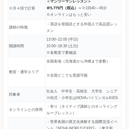
＜マンツーマンレッスン＞
＠5,775円（税込）～
※1回40～45分
※月４回で計算
※オンラインはもっと安い
・英語を母国語とする外国人で高品質レッ
講師の特徴
スン
13:00~22:00 (平日)
開講時間
10:00~18:30 (土日)
※各教室で要確認
全国各地（北海道から沖縄まで多数）
教室・通学エリア
※全国どこでも受講可能
社会人 中学生・高校生 大学生 シニア
対象者
※幼児・小学生はNOVAバイリンガルKIDS
・有り（ネイティブ講師とのオンライング
オンラインとの併用
ループレッスン）
・世界各国の異文化体験する国際交流イベ
ント『NOVA WORLD EXPO』（東京新