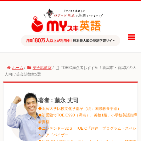
ホーム
/
英会話教室
/
TOEIC満点者おすすめ！新潟市・新潟駅の大
人向け英会話教室5選
著者 : 藤永 丈司
◆上智大学比較文化学部卒（現：国際教養学部）
◆初受験でTOEIC990（満点）、英検1級、小学校英語指導
者資格
◆ニンテンドー3DS TOEIC「超速」プログラム・スペシ
ャルアドバイザー