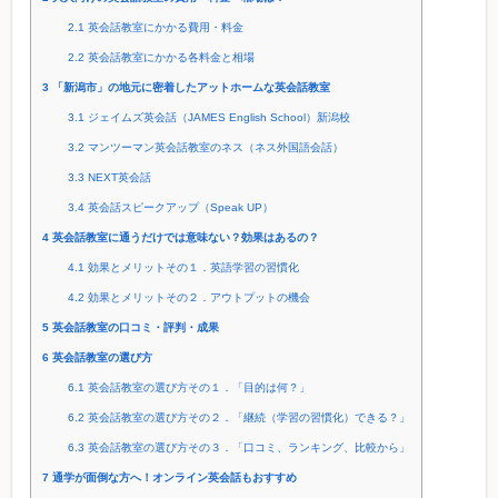
2.1
英会話教室にかかる費用・料金
2.2
英会話教室にかかる各料金と相場
3
「新潟市」の地元に密着したアットホームな英会話教室
3.1
ジェイムズ英会話（JAMES English School）新潟校
3.2
マンツーマン英会話教室のネス（ネス外国語会話）
3.3
NEXT英会話
3.4
英会話スピークアップ（Speak UP）
4
英会話教室に通うだけでは意味ない？効果はあるの？
4.1
効果とメリットその１．英語学習の習慣化
4.2
効果とメリットその２．アウトプットの機会
5
英会話教室の口コミ・評判・成果
6
英会話教室の選び方
6.1
英会話教室の選び方その１．「目的は何？」
6.2
英会話教室の選び方その２．「継続（学習の習慣化）できる？」
6.3
英会話教室の選び方その３．「口コミ、ランキング、比較から」
7
通学が面倒な方へ！オンライン英会話もおすすめ