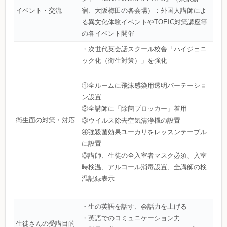
イベント・交流
宿、大阪梅田の各会場）：外国人講師によ
る異文化体験イベントやTOEIC対策講座等
の各イベント開催
・次世代英会話スクール校舎「ハイジェニ
ック化（衛生対策）」を強化
①全ルームに飛沫感染用透明パーテーショ
ン設置
②全講師に「除菌ブロッカー」着用
衛生面の対策・対応
③ウイルス除去空気清浄機の設置
④強殺菌効果ユーカリをレッスンテーブル
に設置
⑤講師、生徒の全入室者マスク必須、入室
時検温、アルコール消毒設置、全講師の検
温記録表示
・生の英語を話す、会話力を上げる
・英語でのコミュニケーション力
生徒さんの受講目的