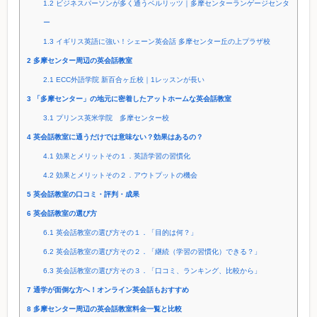
1.2
ビジネスパーソンが多く通うベルリッツ｜多摩センターランゲージセンタ
ー
1.3
イギリス英語に強い！シェーン英会話 多摩センター丘の上プラザ校
2
多摩センター周辺の英会話教室
2.1
ECC外語学院 新百合ヶ丘校｜1レッスンが長い
3
「多摩センター」の地元に密着したアットホームな英会話教室
3.1
プリンス英米学院 多摩センター校
4
英会話教室に通うだけでは意味ない？効果はあるの？
4.1
効果とメリットその１．英語学習の習慣化
4.2
効果とメリットその２．アウトプットの機会
5
英会話教室の口コミ・評判・成果
6
英会話教室の選び方
6.1
英会話教室の選び方その１．「目的は何？」
6.2
英会話教室の選び方その２．「継続（学習の習慣化）できる？」
6.3
英会話教室の選び方その３．「口コミ、ランキング、比較から」
7
通学が面倒な方へ！オンライン英会話もおすすめ
8
多摩センター周辺の英会話教室料金一覧と比較