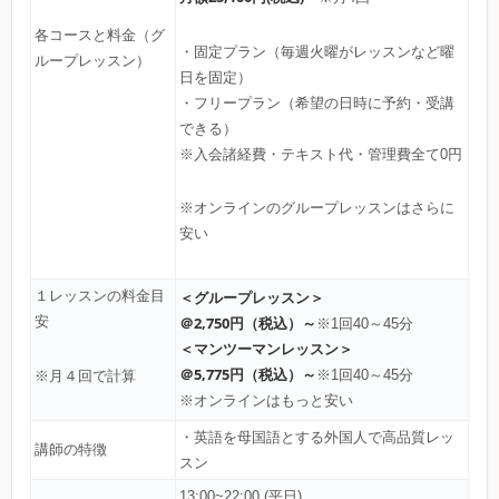
各コースと料金（グ
・固定プラン（毎週火曜がレッスンなど曜
ループレッスン）
日を固定）
・フリープラン（希望の日時に予約・受講
できる）
※入会諸経費・テキスト代・管理費全て0円
※オンラインのグループレッスンはさらに
安い
１レッスンの料金目
＜グループレッスン＞
安
＠2,750円（税込）～
※1回40～45分
＜マンツーマンレッスン＞
＠5,775円（税込）～
※1回40～45分
※月４回で計算
※オンラインはもっと安い
・英語を母国語とする外国人で高品質レッ
講師の特徴
スン
13:00~22:00 (平日)