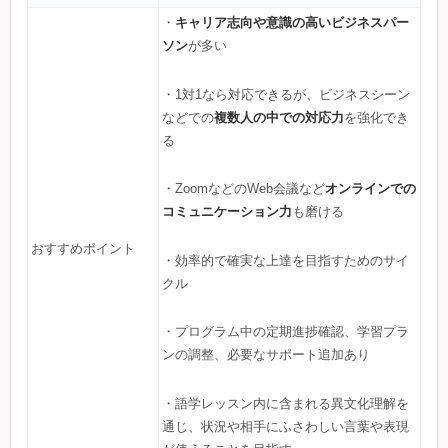
キャリア志向や意識の高いビジネスパー
・
ソン
が多い
・1対1なら対応できるが、ビジネスシーン
複数人の中での対応力
などでの
を強化でき
る
オンラインでの
・ZoomなどのWeb会議など
コミュニケーション力
も磨ける
おすすめポイント
・効率的で確実な上達を目指すためのサイ
クル
・プログラム中の定期進捗確認、学習プラ
ンの調整、必要なサポート追加あり
・語学レッスン内に含まれる異文化理解を
通じ、状況や相手にふさわしい言葉や表現