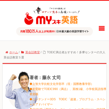
ホーム
/
英会話教室
/
TOEIC満点者おすすめ！多摩センターの大人
英会話教室５選
著者 : 藤永 丈司
◆上智大学比較文化学部卒（現：国際教養学部）
◆初受験でTOEIC990（満点）、英検1級、小学校英語指導
者資格
◆ニンテンドー3DS TOEIC「超速」プログラム・スペシ
ャルアドバイザー