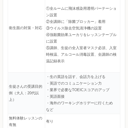
①全ルームに飛沫感染用透明パーテーショ
ン設置
②全講師に「除菌ブロッカー」着用
衛生面の対策・対応
③ウイルス除去空気清浄機の設置
④強殺菌効果ユーカリをレッスンテーブル
に設置
⑤講師、生徒の全入室者マスク必須、入室
時検温、アルコール消毒設置、全講師の検
温記録表示
・生の英語を話す、会話力を上げる
・英語でのコミュニケーション力
生徒さんの受講目的
・業界で必要なTOEICスコアのアップ
例（大人：20代以
・英語面接
上）
・海外のワーキングホリデーに行くため
など
無料体験レッスンの
有り
有無