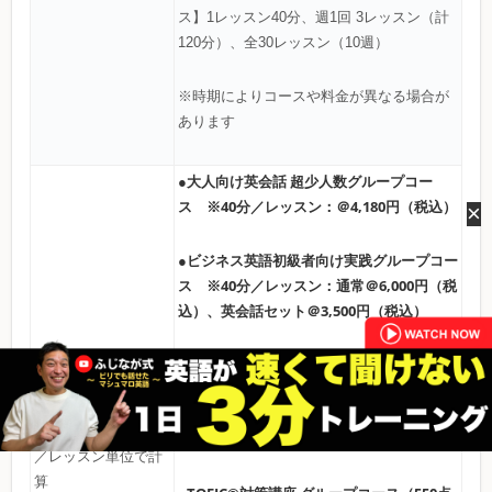
ス】1レッスン40分、週1回 3レッスン（計
120分）、全30レッスン（10週）
※時期によりコースや料金が異なる場合が
あります
●大人向け英会話 超少人数グループコー
ス ※40分／レッスン：＠4,180円（税込）
×
●ビジネス英語初級者向け実践グループコー
ス ※40分／レッスン：通常＠6,000円（税
込）、英会話セット＠3,500円（税込）
●中上級者向けグローバルビジネス研修
1レッスンの料金目安
（Entry Skillsコース、Core Skills コー
ス）：＠6,930円～7,590円
（40分／レッス
※月４回または40分
ン換算）
／レッスン単位で計
算