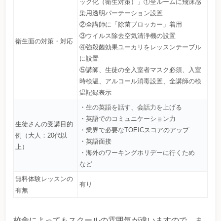
ック化（衛生対策）」①全ルームに飛沫感
染用透明パーテーション設置
②全講師に「除菌ブロッカー」着用
③ウイルス除去空気清浄機の設置
衛生面の対策・対応
④強殺菌効果ユーカリをレッスンテーブル
に設置
⑤講師、生徒の全入室者マスク必須、入室
時検温、アルコール消毒設置、全講師の検
温記録表示
・生の英語を話す、会話力を上げる
・英語でのコミュニケーション力
生徒さんの受講目的
・業界で必要なTOEICスコアのアップ
例（大人：20代以
・英語面接
上）
・海外のワーキングホリデーに行くため
など
無料体験レッスンの
有り
有無
校舎によってもスクールの雰囲気が違いますので、ま