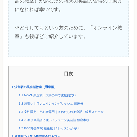
舗の教室）があなたの将来の英語力習得の手助け
になれれば幸いです。
※どうしてもという方のために、「オンライン教
室」も後ほどご紹介しています。
目次
1
汐留駅の英会話教室（通学型）
1.1
NOVA 銀座校｜大手の中で比較的安い
1.2
超安い！ワンコインイングリッシュ 銀座校
1.3
女性限定・初心者専門｜ｂわたしの英会話 銀座スクール
1.4
イギリス英語に強い！シェーン英会話 銀座本校
1.5
ECC外語学院 銀座校｜1レッスンが長い
2
汐留駅の人気の格安英会話カフェ