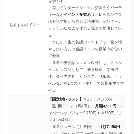
を学べる
・毎月インターナショナル交流会やパーテ
イベント多数
ィーなど
あり、レッスンで英
語を話す場から同じ英語仲間、インターナ
おすすめポイント
ショナルな友人が作れる場まで提供してい
る
・とにかく生の英語のアウトプット量を増
やしたい方には会話メインの授業中心なの
で最適
・通常の英会話レッスン以外にも、スペシ
ャルレッスンとして、発音矯正、文法強
化、会話力強化、ビジネス、TOEIC、トラ
ベルなどを1つのテーマとして短期集中で学
べる
【固定制レッスン】
※1レッスン60分
月額4,950円
・週1回コース（月4回）：
（メ
ンバーシップフィー2,750円＋＠550円／レ
ッスン×4回）
月額7,150円
・週２回コース（月８回）：
（メンバーシップフィー2,750円＋＠550円