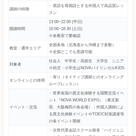
・英語を母国語とする外国人で高品質レッ
講師の特徴
スン
13:00~22:00 (平日)
開講時間
10:00~18:30 (土日)
※各教室で要確認
全国各地（北海道から沖縄まで多数）
教室・通学エリア
※全国どこでも受講可能
社会人 中学生・高校生 大学生 シニア
対象者
※幼児・小学生はNOVAバイリンガルKIDS
・有り（ネイティブ講師とのオンライング
オンラインとの併用
ループレッスン）
・世界各国の異文化体験する国際交流イベ
ント『NOVA WORLD EXPO』（東京新
イベント・交流
宿、大阪梅田の各会場）：外国人講師によ
る異文化体験イベントやTOEIC対策講座等
の各イベント開催
・次世代英会話スクール校舎「ハイジェニ