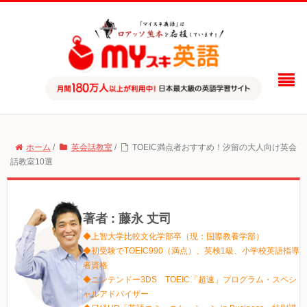
ホーム
/
英会話教室
/
TOEIC満点者おすすめ！汐留の大人向け英会
話教室10選
著者 : 藤永 丈司
◆上智大学比較文化学部卒（現：国際教養学部）
◆初受験でTOEIC990（満点）、英検1級、小学校英語指導
者資格
◆ニンテンドー3DS TOEIC「超速」プログラム・スペシ
ャルアドバイザー