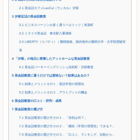
2.1
英会話カフェLanCul（ランカル）汐留
3
汐留近辺の英会話教室
3.1
ビジネスパーソンが多く通うベルリッツ｜有楽町
3.2
ミライズ英会話 東京駅八重洲校
3.3
LIBERTY（リバティ）｜難関資格、国内海外の難関大学・大学院受験対
策
4
「汐留」の地元に密着したアットホームな英会話教室
4.1
英会話パーキーイングリッシュ浜松町・汐留教室
5
英会話教室に通うだけでは意味ない？効果はあるの？
5.1
効果とメリットその１．英語学習の習慣化
5.2
効果とメリットその２．アウトプットの機会
6
英会話教室の口コミ・評判・成果
7
英会話教室の選び方
7.1
英会話教室の選び方その１．「目的は何？」
7.2
英会話教室の選び方その２．「継続（学習の習慣化）できる？」
7.3
英会話教室の選び方その３．「口コミ、ランキング、比較から」