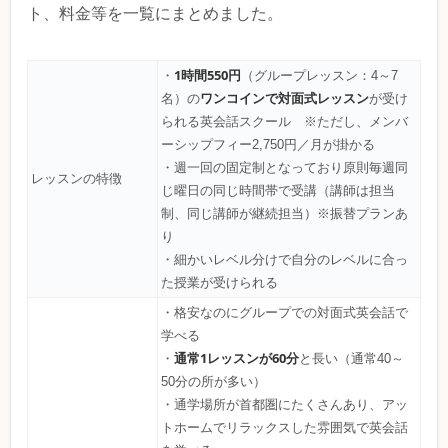
ト、料金等を一覧にまとめました。
1時間550円
・
（グループレッスン：4～7
ワンコインで対面式レッスン
名）の
が受け
られる英会話スクール ※ただし、メンバ
ーシップフィー2,750円／月が掛かる
・週一回の固定制となっており原則毎週同
レッスンの特徴
じ曜日の同じ時間帯で受講（講師は担当
制、同じ講師が継続担当）※振替プランあ
り
・細かいレベル分けで自分のレベルに合っ
た授業が受けられる
・格安なのにグループでの対面式英会話で
学べる
通常1レッスンが60分
・
と長い（通常40～
50分の所が多い）
・通学場所が首都圏にたくさんあり、アッ
トホームでリラックスした雰囲気で英会話