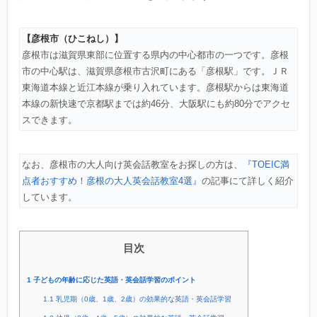
【彦根市（ひこねし）】
彦根市は滋賀県東部に位置する県内の中心都市の一つです。彦根
市の中心駅は、滋賀県彦根市古沢町にある「彦根駅」です。ＪＲ
東海道本線と近江本線が乗り入れています。彦根駅からは東海道
本線の新快速で京都駅までは約46分、大阪駅にも約80分でアクセ
スできます。
なお、彦根市の大人向け英会話教室をお探しの方は、
『TOEIC満
点者おすすめ！彦根の大人英会話教室4選』
の記事にて詳しく紹介
しています。
目次
1
子どもの年齢に応じた英語・英会話学習のポイント
1.1
乳児期（0歳、1歳、2歳）の効果的な英語・英会話学習