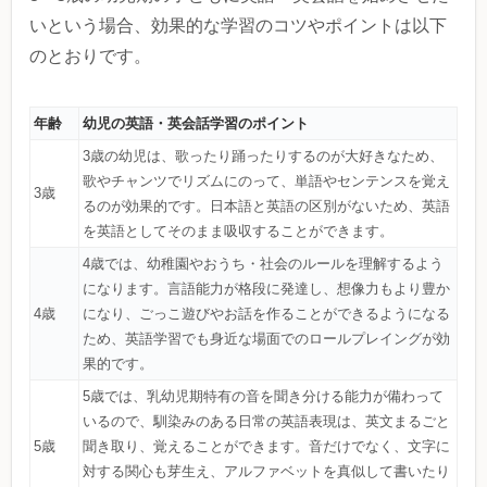
いという場合、効果的な学習のコツやポイントは以下
のとおりです。
年齢
幼児の英語・英会話学習のポイント
3歳の幼児は、歌ったり踊ったりするのが大好きなため、
歌やチャンツでリズムにのって、単語やセンテンスを覚え
3歳
るのが効果的です。日本語と英語の区別がないため、英語
を英語としてそのまま吸収することができます。
4歳では、幼稚園やおうち・社会のルールを理解するよう
になります。言語能力が格段に発達し、想像力もより豊か
4歳
になり、ごっこ遊びやお話を作ることができるようになる
ため、英語学習でも身近な場面でのロールプレイングが効
果的です。
5歳では、乳幼児期特有の音を聞き分ける能力が備わって
いるので、馴染みのある日常の英語表現は、英文まるごと
5歳
聞き取り、覚えることができます。音だけでなく、文字に
対する関心も芽生え、アルファベットを真似して書いたり