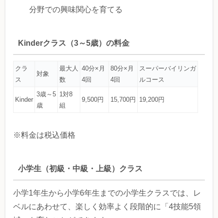
分野での興味関心を育てる
Kinderクラス（3～5歳）の料金
クラ
最大人
40分×月
80分×月
スーパーバイリンガ
対象
ス
数
4回
4回
ルコース
3歳～5
1対8
Kinder
9,500円
15,700円
19,200円
歳
組
※料金は税込価格
小学生（初級・中級・上級）クラス
小学1年生から小学6年生までの小学生クラスでは、レ
ベルにあわせて、楽しく効率よく段階的に「4技能5領