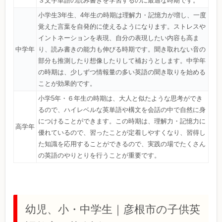
３文字単語の読み書きを学習するのに最適な時期です。
小学生3年生、4年生の時期は理解力・記憶力が増し、一度
覚えた言葉を自発的に使えるようになります。ストレスや
イントネーションを表現、自分の表現したい内容も高ま
中学年
り、読み書きの能力も伸びる時期です。聞き取れない音の
部分も推測したり想像したりして補おうとします。中学年
の時期は、少しずつ情報量の多い英語の聞き取りを始める
ことが効果的です。
小学5年・６年生の時期は、大人と似たような思考ができ
るので、ハイレベルな英単語や構文を会話の中で自然に身
につけることができます。この時期は、理解力・記憶力に
高学年
優れているので、習ったことが定着しやすくなり、習得し
た知識を応用することができるので、実践の場でたくさん
の英語のやりとりを行うことが重要です。
幼児、小・中学生｜彦根市の子供英