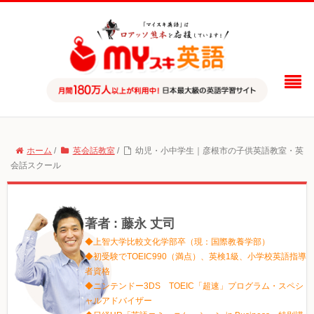
ホーム
/
英会話教室
/
幼児・小中学生｜彦根市の子供英語教室・英
会話スクール
著者 : 藤永 丈司
◆上智大学比較文化学部卒（現：国際教養学部）
◆初受験でTOEIC990（満点）、英検1級、小学校英語指導
者資格
◆ニンテンドー3DS TOEIC「超速」プログラム・スペシ
ャルアドバイザー