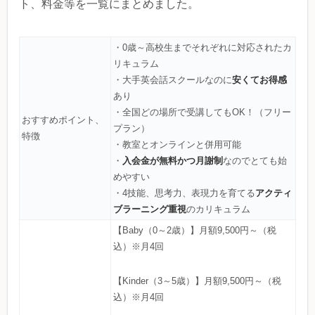
ト、料金等を一覧にまとめました。
・0歳～高校生までそれぞれに対応されたカ
リキュラム
安くてお得感
・大手英会話スクールなのに
あり
・全国どの場所で受講してもOK！（フリー
おすすめポイント、
プラン）
特徴
・教室とオンラインと併用可能
入会金が無料かつ月謝制
・
なのでとても始
めやすい
アクティ
・4技能、思考力、表現力を育てる
ブラーニング重視
のカリキュラム
【Baby（0～2歳）】月額9,500円～（税
込）※月4回
【Kinder（3～5歳）】月額9,500円～（税
込）※月4回