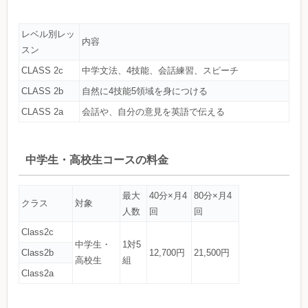
レベル別レッ
内容
スン
CLASS 2c
中学文法、4技能、会話練習、スピーチ
CLASS 2b
自然に4技能5領域を身につける
CLASS 2a
会話や、自分の意見を英語で伝える
中学生・高校生コースの料金
最大
40分×月4
80分×月4
クラス
対象
人数
回
回
Class2c
中学生・
1対5
Class2b
12,700円
21,500円
高校生
組
Class2a