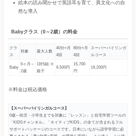
絵本の読み聞かせで英語耳を育て、異文化への自
然な導入
Babyクラス（0～2歳）の料金
クラ
40分×月
80分×月
スーパーバイリンガ
対象
最大人数
ス
4回
4回
ルコース
6ヶ月～
1対5組 ※
15,700
Baby
9,500円
19,200円
2歳
親子
円
※料金は税込価格
【スーパーバイリンガルコース】
0歳～幼児・小学生までを対象に「レッスン」と自宅学習ツールの
「KIDSチャンネル」「ネイティブKIDS」の全てが含まれるフル
サポートパッケージのコースです。日本にいながら語学学習に必