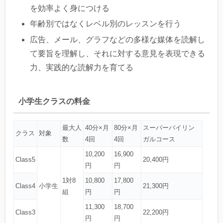
を効率よく身につける
年齢別ではなくレベル別のレッスンを行う
広告、メール、グラフなどの多様な媒体を読解し
て要旨を理解し、それに対する意見を表現できる
力、実践的な読解力を育てる
小学生クラスの料金
最大人
40分×月
80分×月
スーパーバイリン
クラス
対象
数
4回
4回
ガルコース
10,200
16,900
Class5
20,400円
円
円
1対8
10,800
17,800
Class4
小学生
21,300円
組
円
円
11,300
18,700
Class3
22,200円
円
円