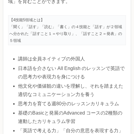
域」を育むことができます。
【4技能5領域とは】
「聞く」「話す」「読む」「書く」の４技能と「話す」が２領域
へ分かれた「話すこと１＝やり取り」、「話すこと２＝発表」の
５領域
講師は全員ネイティブの外国人
日本語を介さない All English のレッスンで英語で
の思考力や表現力を身につける
他文化や価値観の違いを理解し、それを踏まえた
適切なコミュニケーション力を養う
思考力を育てる週80分のレッスンカリキュラム
基礎のBasicと発展のAdvanced コースの2種類の
連動したカリキュラム学習
「英語で考える力」「自分の意思を表現する力」