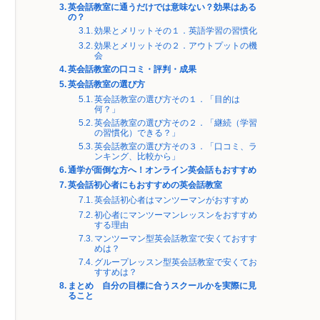
英会話教室に通うだけでは意味ない？効果はある
の？
効果とメリットその１．英語学習の習慣化
効果とメリットその２．アウトプットの機
会
英会話教室の口コミ・評判・成果
英会話教室の選び方
英会話教室の選び方その１．「目的は
何？」
英会話教室の選び方その２．「継続（学習
の習慣化）できる？」
英会話教室の選び方その３．「口コミ、ラ
ンキング、比較から」
通学が面倒な方へ！オンライン英会話もおすすめ
英会話初心者にもおすすめの英会話教室
英会話初心者はマンツーマンがおすすめ
初心者にマンツーマンレッスンをおすすめ
する理由
マンツーマン型英会話教室で安くておすす
めは？
グループレッスン型英会話教室で安くてお
すすめは？
まとめ 自分の目標に合うスクールかを実際に見
ること