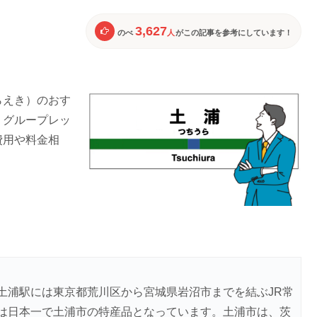
3,627
のべ
人
がこの記事を参考にしています！
らえき）のおす
、グループレッ
費用や料金相
土浦駅には東京都荒川区から宮城県岩沼市までを結ぶJR常
は日本一で土浦市の特産品となっています。土浦市は、茨