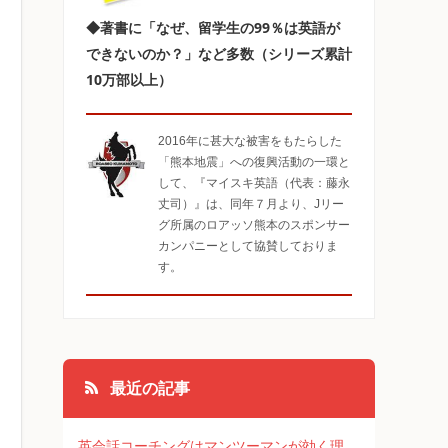
◆著書に「なぜ、留学生の99％は英語が
できないのか？」など多数（シリーズ累計
10万部以上）
2016年に甚大な被害をもたらした
「熊本地震」への復興活動の一環と
して、『マイスキ英語（代表：藤永
丈司）』は、同年７月より、Jリー
グ所属のロアッソ熊本のスポンサー
カンパニーとして協賛しておりま
す。
最近の記事
英会話コーチングはマンツーマンが効く理