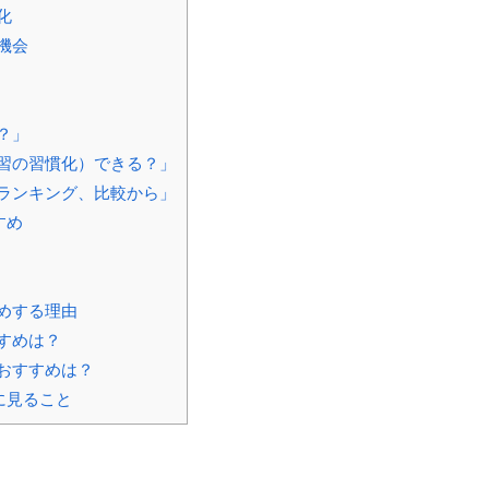
化
機会
？」
習の習慣化）できる？」
ランキング、比較から」
すめ
めする理由
すめは？
おすすめは？
に見ること