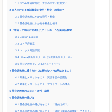
1.1
NOVA 甲府駅前校｜大手の中で比較的安い
2
大人向けの英会話教室の費用・料金・相場は？
2.1
英会話教室にかかる費用・料金
2.2
英会話教室にかかる各料金と相場
3
「甲府」の地元に密着したアットホームな英会話教室
3.1
English Express
3.2
コア甲府教室
3.3
ユニタス外語学院
3.4
Hibana英会話スクール（火花英会話スクール）
3.5
英会話教室 FUTURE(フューチャー)
4
英会話教室に通うだけでは意味ない？効果はあるの？
4.1
効果とメリットその１．英語学習の習慣化
4.2
効果とメリットその２．アウトプットの機会
5
英会話教室の口コミ・評判・成果
6
英会話教室の選び方
6.1
英会話教室の選び方その１．「目的は何？」
6.2
英会話教室の選び方その２．「継続（学習の習慣化）できる？」