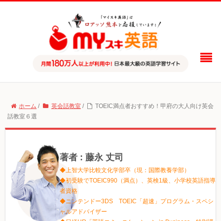
ホーム
/
英会話教室
/
TOEIC満点者おすすめ！甲府の大人向け英会
話教室６選
著者 : 藤永 丈司
◆上智大学比較文化学部卒（現：国際教養学部）
◆初受験でTOEIC990（満点）、英検1級、小学校英語指導
者資格
◆ニンテンドー3DS TOEIC「超速」プログラム・スペシ
ャルアドバイザー