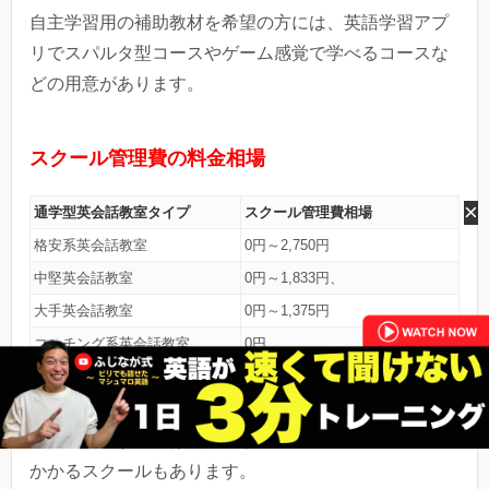
自主学習用の補助教材を希望の方には、英語学習アプ
リでスパルタ型コースやゲーム感覚で学べるコースな
どの用意があります。
スクール管理費の料金相場
×
通学型英会話教室タイプ
スクール管理費相場
格安系英会話教室
0円～2,750円
中堅英会話教室
0円～1,833円、
大手英会話教室
0円～1,375円
コーチング系英会話教室
0円
スクール管理費は0円のところが多いですが、一部の英
会話教室によっては、費用が毎月1,000～2,000円程度
かかるスクールもあります。