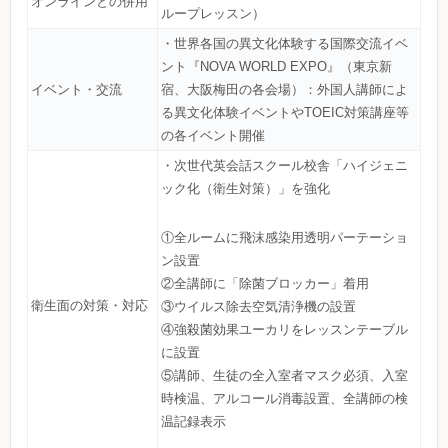
オンラインとの併用
ループレッスン）
・世界各国の異文化体験する国際交流イベ
ント『NOVA WORLD EXPO』（東京新
イベント・交流
宿、大阪梅田の各会場）：外国人講師によ
る異文化体験イベントやTOEIC対策講座等
の各イベント開催
・次世代英会話スクール校舎「ハイジェニ
ック化（衛生対策）」を強化
①全ルームに飛沫感染用透明パーテーショ
ン設置
②全講師に「除菌ブロッカー」着用
衛生面の対策・対応
③ウイルス除去空気清浄機の設置
④強殺菌効果ユーカリをレッスンテーブル
に設置
⑤講師、生徒の全入室者マスク必須、入室
時検温、アルコール消毒設置、全講師の検
温記録表示