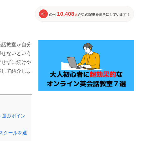
10,408
のべ
人
がこの記事を参考にしています！
会話教室が自分
探せないという
折せずに続けや
選して紹介しま
を選ぶポイン
スクールを選