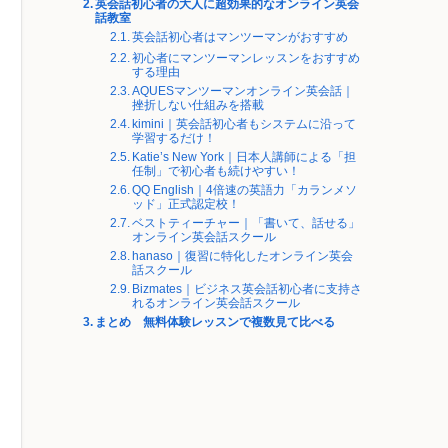
英会話初心者の大人に超効果的なオンライン英会
話教室
英会話初心者はマンツーマンがおすすめ
初心者にマンツーマンレッスンをおすすめ
する理由
AQUESマンツーマンオンライン英会話｜
挫折しない仕組みを搭載
kimini｜英会話初心者もシステムに沿って
学習するだけ！
Katie’s New York｜日本人講師による「担
任制」で初心者も続けやすい！
QQ English｜4倍速の英語力「カランメソ
ッド」正式認定校！
ベストティーチャー｜「書いて、話せる」
オンライン英会話スクール
hanaso｜復習に特化したオンライン英会
話スクール
Bizmates｜ビジネス英会話初心者に支持さ
れるオンライン英会話スクール
まとめ 無料体験レッスンで複数見て比べる