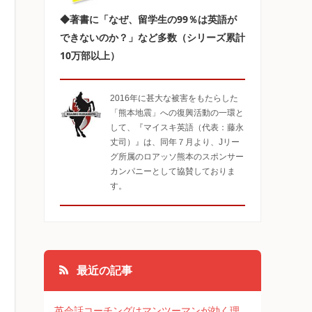
◆著書に「なぜ、留学生の99％は英語が
できないのか？」など多数（シリーズ累計
10万部以上）
2016年に甚大な被害をもたらした
「熊本地震」への復興活動の一環と
して、『マイスキ英語（代表：藤永
丈司）』は、同年７月より、Jリー
グ所属のロアッソ熊本のスポンサー
カンパニーとして協賛しておりま
す。
最近の記事
英会話コーチングはマンツーマンが効く理