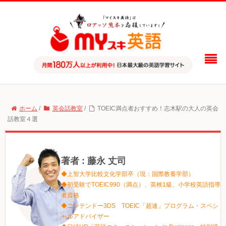
ホーム
/
英会話教室
/
TOEIC満点者おすすめ！志木駅の大人の英会
話教室４選
著者 : 藤永 丈司
◆上智大学比較文化学部卒（現：国際教養学部）
◆初受験でTOEIC990（満点）、英検1級、小学校英語指導
者資格
◆ニンテンドー3DS TOEIC「超速」プログラム・スペシ
ャルアドバイザー