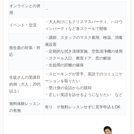
オンラインとの併
－
用
・大人向けにもクリスマスパーティ、ハロウ
イベント・交流
ィンパーティなど各スクールで開催
・講師、スタッフのマスク着用、検温、消毒
液設置
衛生面の対策・対
・定期的な拭き清掃実施、空気清浄機の使用
応
・スクール入口、教室ドア、窓の解放
・生徒間の距離の確保
・スピーキングが苦手、英語でのコミュニケ
生徒さんの受講目
ーションを取りたい
的例（大人：20代
・受け身の会話からの脱却
以上）
・正しい英語を話せるようになりたい など
無料体験レッスン
有り ※無料レッスンせずに見学申込もOK
の有無