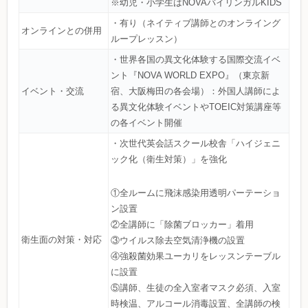
※幼児・小学生はNOVAバイリンガルKIDS
・有り（ネイティブ講師とのオンライング
オンラインとの併用
ループレッスン）
・世界各国の異文化体験する国際交流イベ
ント『NOVA WORLD EXPO』（東京新
イベント・交流
宿、大阪梅田の各会場）：外国人講師によ
る異文化体験イベントやTOEIC対策講座等
の各イベント開催
・次世代英会話スクール校舎「ハイジェニ
ック化（衛生対策）」を強化
①全ルームに飛沫感染用透明パーテーショ
ン設置
②全講師に「除菌ブロッカー」着用
衛生面の対策・対応
③ウイルス除去空気清浄機の設置
④強殺菌効果ユーカリをレッスンテーブル
に設置
⑤講師、生徒の全入室者マスク必須、入室
時検温、アルコール消毒設置、全講師の検