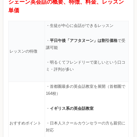
シェーン英会話の概要、特徴、料金、レッスン
単価
・生徒が中心に会話ができるレッスン
平日午後「アフタヌーン」は割引価格
・
で受
講可能
レッスンの特徴
・明るくてフレンドリーで楽しいという口コ
ミ・評判が多い
・首都圏最多の英会話教室を展開（首都圏で
164校）
イギリス系の英会話教室
・
おすすめポイント
・日本人スクールカウンセラーの方も親切に
対応