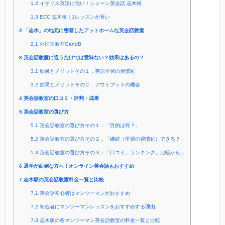
1.2
イギリス英語に強い！シェーン英会話 志木校
1.3
ECC 志木校｜1レッスンが長い
2
「志木」の地元に密着したアットホームな英会話教室
2.1
外国語教室GandB
3
英会話教室に通うだけでは意味ない？効果はあるの？
3.1
効果とメリットその１．英語学習の習慣化
3.2
効果とメリットその２．アウトプットの機会
4
英会話教室の口コミ・評判・成果
5
英会話教室の選び方
5.1
英会話教室の選び方その１．「目的は何？」
5.2
英会話教室の選び方その２．「継続（学習の習慣化）できる？」
5.3
英会話教室の選び方その３．「口コミ、ランキング、比較から」
6
通学が面倒な方へ！オンライン英会話もおすすめ
7
志木駅の英会話教室料金一覧と比較
7.1
英会話初心者はマンツーマンがおすすめ
7.2
初心者にマンツーマンレッスンをおすすめする理由
7.3
志木駅の各マンツーマン英会話教室の料金一覧と比較