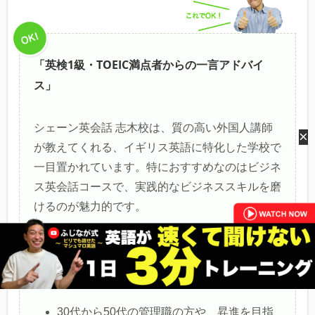
「英検1級・TOEIC満点者からの一言アドバイ
ス」
シェーン英会話 志木校は、質の高い外国人講師
×
が教えてくれる、イギリス英語に特化した学校で
一目置かれています。特におすすめなのはビジネ
ス英会話コースで、実践的なビジネススキルを磨
けるのが魅力的です。
特に次の方にシェーン英会話 志木校を強く推奨
します！
是非、参考にしてみてください。
30代から50代の管理職の方や、昇進を目指