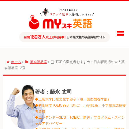
ホーム
/
英会話教室
/
TOEIC満点者おすすめ！日吉駅周辺の大人英
会話教室12選
著者 : 藤永 丈司
◆上智大学比較文化学部卒（現：国際教養学部）
◆初受験でTOEIC990（満点）、英検1級、小学校英語指導
者資格
◆ニンテンドー3DS TOEIC「超速」プログラム・スペシ
ャルアドバイザー