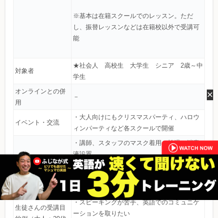
※基本は在籍スクールでのレッスン。ただ
し、振替レッスンなどは在籍校以外で受講可
能
★社会人 高校生 大学生 シニア 2歳～中
対象者
学生
オンラインとの併
×
－
用
・大人向けにもクリスマスパーティ、ハロウ
イベント・交流
ィンパーティなど各スクールで開催
・講師、スタッフのマスク着用、検温、消毒
液設置
衛生面の対策・対
・定期的な拭き清掃実施、空気清浄機の使用
応
・スクール入口、教室ドア、窓の解放
・生徒間の距離の確保
・スピーキングが苦手、英語でのコミュニケ
生徒さんの受講目
ーションを取りたい