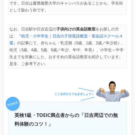
です。日吉は慶應義塾大学のキャンパスがあることから、学生街
として賑わう街です。
子供向けの英会話教室
なお、日吉駅や日吉近辺の
をお探しの方
は、
『幼児・小中学生｜日吉の子供英語教室・英会話スクール４
選』
の記事にて、赤ちゃん・乳児期（0歳、1歳、2歳／年少前）、
幼児（3歳、4歳、5歳、6歳／年少、年中、年長）、小学生～中学
生までを対象にした、おすすめの英会話教室を紹介しています。
是非、ご参考下さい。
英検1級・TOEIC満点者からの「日吉周辺での無
料体験のコツ！」