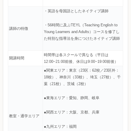
・英語を母国語としたネイティブ講師
・56時間に及ぶTEYL（Teaching English to
講師の特徴
Young Learners and Adults）コースを修了し
た特別な指導法を身につけたネイティブ講師
時間帯は各スクールで異なる（平日は
開講時間
12:00~21:00前後、休日は9:00~19:00前後）
●関東エリア：東京（23区：62校／23区外：
18校）、神奈川（33校）、埼玉（27校）、千
葉（21校）、茨城（2校）
●東海エリア：愛知、静岡、岐阜
●関西エリア：大阪、京都、兵庫
教室・通学エリア
●九州エリア：福岡