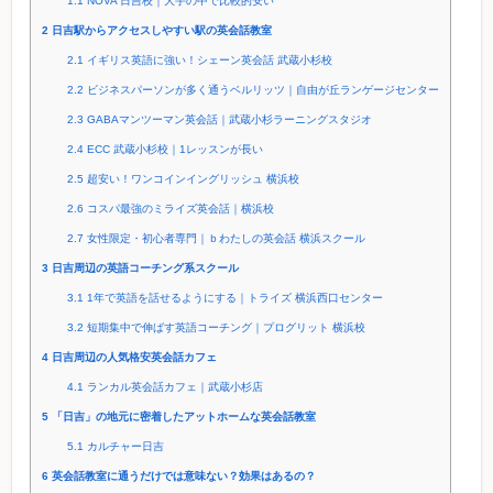
1.1
NOVA 日吉校｜大手の中で比較的安い
2
日吉駅からアクセスしやすい駅の英会話教室
2.1
イギリス英語に強い！シェーン英会話 武蔵小杉校
2.2
ビジネスパーソンが多く通うベルリッツ｜自由が丘ランゲージセンター
2.3
GABAマンツーマン英会話｜武蔵小杉ラーニングスタジオ
2.4
ECC 武蔵小杉校｜1レッスンが長い
2.5
超安い！ワンコインイングリッシュ 横浜校
2.6
コスパ最強のミライズ英会話｜横浜校
2.7
女性限定・初心者専門｜ｂわたしの英会話 横浜スクール
3
日吉周辺の英語コーチング系スクール
3.1
1年で英語を話せるようにする｜トライズ 横浜西口センター
3.2
短期集中で伸ばす英語コーチング｜プログリット 横浜校
4
日吉周辺の人気格安英会話カフェ
4.1
ランカル英会話カフェ｜武蔵小杉店
5
「日吉」の地元に密着したアットホームな英会話教室
5.1
カルチャー日吉
6
英会話教室に通うだけでは意味ない？効果はあるの？