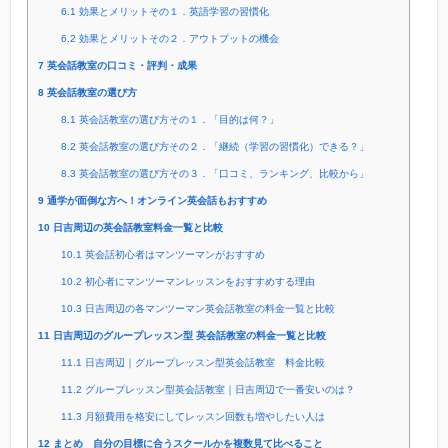
6.1
効果とメリットその１．英語学習の習慣化
6.2
効果とメリットその２．アウトプットの機会
7
英会話教室の口コミ・評判・成果
8
英会話教室の選び方
8.1
英会話教室の選び方その１．「目的は何？」
8.2
英会話教室の選び方その２．「継続（学習の習慣化）できる？」
8.3
英会話教室の選び方その３．「口コミ、ランキング、比較から」
9
通学が面倒な方へ！オンライン英会話もおすすめ
10
日吉周辺の英会話教室料金一覧と比較
10.1
英会話初心者はマンツーマンがおすすめ
10.2
初心者にマンツーマンレッスンをおすすめする理由
10.3
日吉周辺の各マンツーマン英会話教室の料金一覧と比較
11
日吉周辺のグループレッスン型 英会話教室の料金一覧と比較
11.1
日吉周辺｜グループレッスン型英会話教室 料金比較
11.2
グループレッスン型英会話教室｜日吉周辺で一番安いのは？
11.3
月額費用を格安にしてレッスン回数も増やしたい人は
12
まとめ 自分の目標に合うスクールかを複数見て比べること