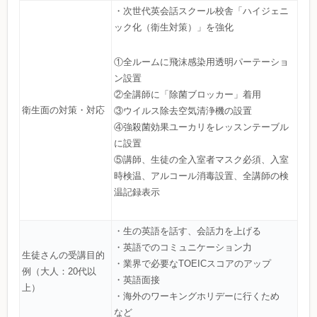
・次世代英会話スクール校舎「ハイジェニ
ック化（衛生対策）」を強化
①全ルームに飛沫感染用透明パーテーショ
ン設置
②全講師に「除菌ブロッカー」着用
衛生面の対策・対応
③ウイルス除去空気清浄機の設置
④強殺菌効果ユーカリをレッスンテーブル
に設置
⑤講師、生徒の全入室者マスク必須、入室
時検温、アルコール消毒設置、全講師の検
温記録表示
・生の英語を話す、会話力を上げる
・英語でのコミュニケーション力
生徒さんの受講目的
・業界で必要なTOEICスコアのアップ
例（大人：20代以
・英語面接
上）
・海外のワーキングホリデーに行くため
など