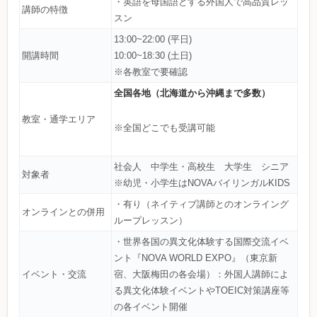
・英語を母国語とする外国人で高品質レッ
講師の特徴
スン
13:00~22:00 (平日)
開講時間
10:00~18:30 (土日)
※各教室で要確認
全国各地（北海道から沖縄まで多数）
教室・通学エリア
※全国どこでも受講可能
社会人 中学生・高校生 大学生 シニア
対象者
※幼児・小学生はNOVAバイリンガルKIDS
・有り（ネイティブ講師とのオンライング
オンラインとの併用
ループレッスン）
・世界各国の異文化体験する国際交流イベ
ント『NOVA WORLD EXPO』（東京新
イベント・交流
宿、大阪梅田の各会場）：外国人講師によ
る異文化体験イベントやTOEIC対策講座等
の各イベント開催