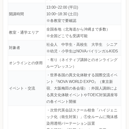
13:00~22:00 (平日)
開講時間
10:00~18:30 (土日)
※各教室で要確認
全国各地（北海道から沖縄まで多数）
教室・通学エリア
※全国どこでも受講可能
社会人 中学生・高校生 大学生 シニア
対象者
※幼児・小学生はNOVAバイリンガルKIDS
・有り（ネイティブ講師とのオンライング
オンラインとの併用
ループレッスン）
・世界各国の異文化体験する国際交流イベ
ント『NOVA WORLD EXPO』（東京新
イベント・交流
宿、大阪梅田の各会場）：外国人講師によ
る異文化体験イベントやTOEIC対策講座等
の各イベント開催
・次世代英会話スクール校舎「ハイジェニ
ック化（衛生対策）」①全ルームに飛沫感
染用透明パーテーション設置