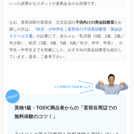
いった緑豊かなスポットが多数あるのも特徴です。
子供向けの英会話教室
なお、茗荷谷駅や茗荷谷、文京近辺の
をお
探しの方は、
『幼児・小中学生｜茗荷谷の子供英語教室・英会話
スクール５選』
の記事にて、赤ちゃん・乳児期（0歳、1歳、2歳／
年少前）、幼児（3歳、4歳、5歳、6歳／年少、年中、年長）、小
学生～中学生までを対象にした、おすすめの英会話教室を紹介し
ています。是非、ご参考下さい。
英検1級・TOEIC満点者からの「茗荷谷周辺での
無料体験のコツ！」