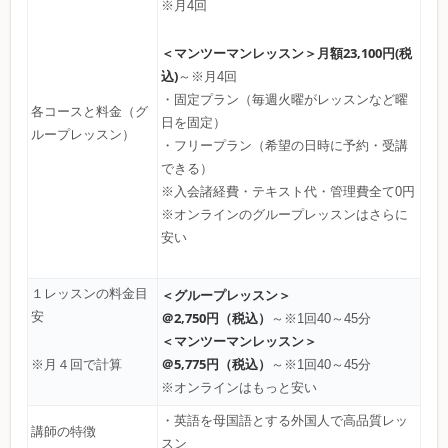
※月4回
＜マンツーマンレッスン＞
月額23,100円(税
込)
～※月4回
・固定プラン（毎週火曜がレッスンなど曜
各コースと料金（グ
日を固定）
ループレッスン）
・フリープラン（希望の日時に予約・受講
できる）
※入会諸経費・テキスト代・管理費全て0円
※オンラインのグループレッスンはさらに
安い
１レッスンの料金目
＜グループレッスン＞
安
＠2,750円（税込）
～※1回40～45分
＜マンツーマンレッスン＞
＠5,775円（税込）
～※1回40～45分
※月４回で計算
※オンラインはもっと安い
・英語を母国語とする外国人で高品質レッ
講師の特徴
スン