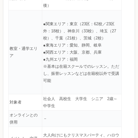
後）
●関東エリア：東京（23区：62校／23区
外：18校）、神奈川（33校）、埼玉（27
校）、千葉（21校）、茨城（2校）
●東海エリア：愛知、静岡、岐阜
教室・通学エリ
●関西エリア：大阪、京都、兵庫
ア
●九州エリア：福岡
※基本は在籍スクールでのレッスン。ただ
し、振替レッスンなどは在籍校以外で受講
可能
社会人 高校生 大学生 シニア 2歳～
対象者
中学生
オンラインとの
－
併用
大人向けにもクリスマスパーティ、ハロウ