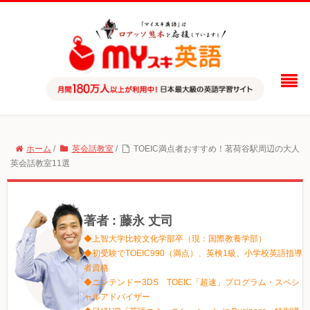
ホーム
/
英会話教室
/
TOEIC満点者おすすめ！茗荷谷駅周辺の大人
英会話教室11選
著者 : 藤永 丈司
◆上智大学比較文化学部卒（現：国際教養学部）
◆初受験でTOEIC990（満点）、英検1級、小学校英語指導
者資格
◆ニンテンドー3DS TOEIC「超速」プログラム・スペシ
ャルアドバイザー