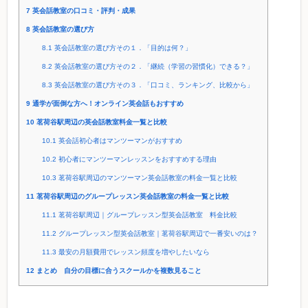
7
英会話教室の口コミ・評判・成果
8
英会話教室の選び方
8.1
英会話教室の選び方その１．「目的は何？」
8.2
英会話教室の選び方その２．「継続（学習の習慣化）できる？」
8.3
英会話教室の選び方その３．「口コミ、ランキング、比較から」
9
通学が面倒な方へ！オンライン英会話もおすすめ
10
茗荷谷駅周辺の英会話教室料金一覧と比較
10.1
英会話初心者はマンツーマンがおすすめ
10.2
初心者にマンツーマンレッスンをおすすめする理由
10.3
茗荷谷駅周辺のマンツーマン英会話教室の料金一覧と比較
11
茗荷谷駅周辺のグループレッスン英会話教室の料金一覧と比較
11.1
茗荷谷駅周辺｜グループレッスン型英会話教室 料金比較
11.2
グループレッスン型英会話教室｜茗荷谷駅周辺で一番安いのは？
11.3
最安の月額費用でレッスン頻度を増やしたいなら
12
まとめ 自分の目標に合うスクールかを複数見ること