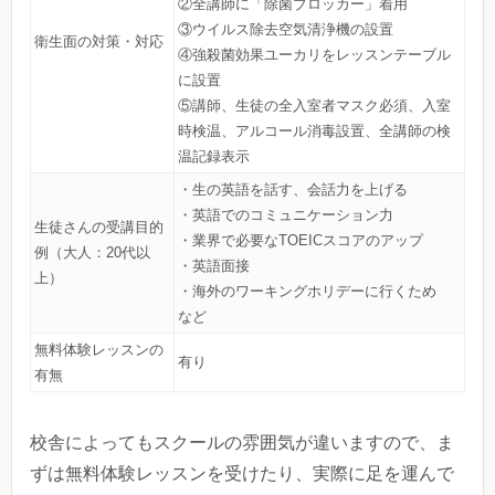
②全講師に「除菌ブロッカー」着用
③ウイルス除去空気清浄機の設置
衛生面の対策・対応
④強殺菌効果ユーカリをレッスンテーブル
に設置
⑤講師、生徒の全入室者マスク必須、入室
時検温、アルコール消毒設置、全講師の検
温記録表示
・生の英語を話す、会話力を上げる
・英語でのコミュニケーション力
生徒さんの受講目的
・業界で必要なTOEICスコアのアップ
例（大人：20代以
・英語面接
上）
・海外のワーキングホリデーに行くため
など
無料体験レッスンの
有り
有無
校舎によってもスクールの雰囲気が違いますので、ま
ずは無料体験レッスンを受けたり、実際に足を運んで