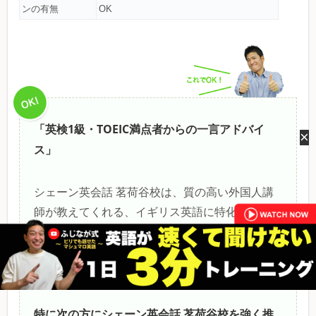
ンの有無
OK
「英検1級・TOEIC満点者からの一言アドバイ
×
ス」
シェーン英会話 茗荷谷校は、質の高い外国人講
師が教えてくれる、イギリス英語に特化した学校
で一目置かれています。特におすすめなのはビジ
ネス英会話コースで、実践的なビジネススキルを
磨けるのが魅力的です。
特に次の方にシェーン英会話 茗荷谷校を強く推