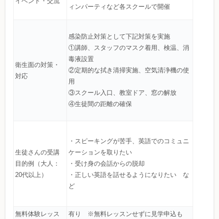
イベント・交流
ィンパーティなど各スクールで開催
感染防止対策として下記対策を実施
①講師、スタッフのマスク着用、検温、消
毒液設置
衛生面の対策・
②定期的な拭き清掃実施、空気清浄機の使
対応
用
③スクール入口、教室ドア、窓の解放
④生徒間の距離の確保
・スピーキングが苦手、英語でのコミュニ
生徒さんの受講
ケーションを取りたい
目的例（大人：
・受け身の会話からの脱却
20代以上）
・正しい英語を話せるようになりたい な
ど
無料体験レッス
有り ※無料レッスンせずに見学申込も