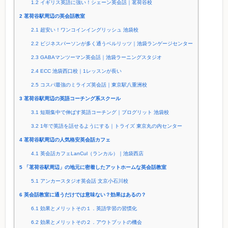
1.2
イギリス英語に強い！シェーン英会話｜茗荷谷校
2
茗荷谷駅周辺の英会話教室
2.1
超安い！ワンコインイングリッシュ 池袋校
2.2
ビジネスパーソンが多く通うベルリッツ｜池袋ランゲージセンター
2.3
GABAマンツーマン英会話｜池袋ラーニングスタジオ
2.4
ECC 池袋西口校｜1レッスンが長い
2.5
コスパ最強のミライズ英会話｜東京駅八重洲校
3
茗荷谷駅周辺の英語コーチング系スクール
3.1
短期集中で伸ばす英語コーチング｜プログリット 池袋校
3.2
1年で英語を話せるようにする｜トライズ 東京丸の内センター
4
茗荷谷駅周辺の人気格安英会話カフェ
4.1
英会話カフェLanCul（ランカル）｜池袋西店
5
「茗荷谷駅周辺」の地元に密着したアットホームな英会話教室
5.1
アンカースタジオ英会話 文京小石川校
6
英会話教室に通うだけでは意味ない？効果はあるの？
6.1
効果とメリットその１．英語学習の習慣化
6.2
効果とメリットその２．アウトプットの機会