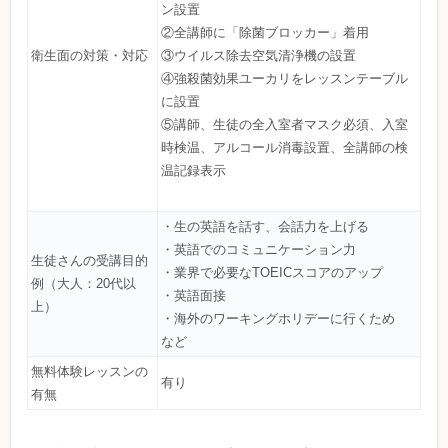
ン設置
②全講師に「除菌ブロッカー」着用
衛生面の対策・対応
③ウイルス除去空気清浄機の設置
④強殺菌効果ユーカリをレッスンテーブル
に設置
⑤講師、生徒の全入室者マスク必須、入室
時検温、アルコール消毒設置、全講師の検
温記録表示
・生の英語を話す、会話力を上げる
・英語でのコミュニケーション力
生徒さんの受講目的
・業界で必要なTOEICスコアのアップ
例（大人：20代以
・英語面接
上）
・海外のワーキングホリデーに行くため
など
無料体験レッスンの
有り
有無