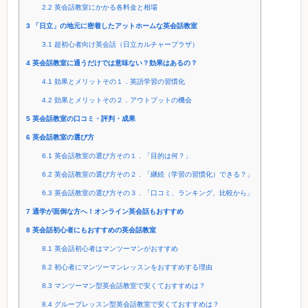
2.2
英会話教室にかかる各料金と相場
3
「日立」の地元に密着したアットホームな英会話教室
3.1
超初心者向け英会話（日立カルチャープラザ）
4
英会話教室に通うだけでは意味ない？効果はあるの？
4.1
効果とメリットその１．英語学習の習慣化
4.2
効果とメリットその２．アウトプットの機会
5
英会話教室の口コミ・評判・成果
6
英会話教室の選び方
6.1
英会話教室の選び方その１．「目的は何？」
6.2
英会話教室の選び方その２．「継続（学習の習慣化）できる？」
6.3
英会話教室の選び方その３．「口コミ、ランキング、比較から」
7
通学が面倒な方へ！オンライン英会話もおすすめ
8
英会話初心者にもおすすめの英会話教室
8.1
英会話初心者はマンツーマンがおすすめ
8.2
初心者にマンツーマンレッスンをおすすめする理由
8.3
マンツーマン型英会話教室で安くておすすめは？
8.4
グループレッスン型英会話教室で安くておすすめは？