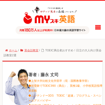
ホーム
/
英会話教室
/
TOEIC満点者おすすめ！日立の大人向け英会
話教室2選
著者 : 藤永 丈司
◆上智大学比較文化学部卒（現：国際教養学部）
◆初受験でTOEIC990（満点）、英検1級、小学校英語指導
者資格
◆ニンテンドー3DS TOEIC「超速」プログラム・スペシ
ャルアドバイザー