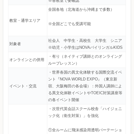
※各教室で要確認
全国各地（北海道から沖縄まで多数）
教室・通学エリア
※全国どこでも受講可能
社会人 中学生・高校生 大学生 シニア
対象者
※幼児・小学生はNOVAバイリンガルKIDS
・有り（ネイティブ講師とのオンライング
オンラインとの併用
ループレッスン）
・世界各国の異文化体験する国際交流イベ
ント『NOVA WORLD EXPO』（東京新
イベント・交流
宿、大阪梅田の各会場）：外国人講師によ
る異文化体験イベントやTOEIC対策講座等
の各イベント開催
・次世代英会話スクール校舎「ハイジェニ
ック化（衛生対策）」を強化
①全ルームに飛沫感染用透明パーテーショ