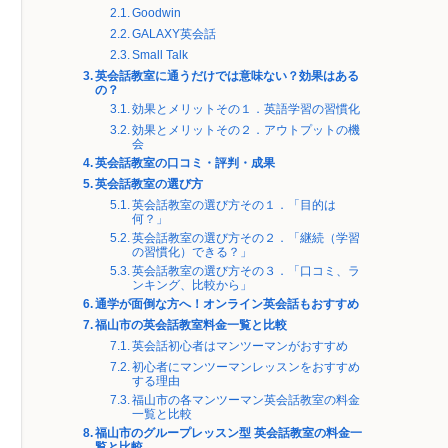
Goodwin
GALAXY英会話
Small Talk
英会話教室に通うだけでは意味ない？効果はある
の？
効果とメリットその１．英語学習の習慣化
効果とメリットその２．アウトプットの機
会
英会話教室の口コミ・評判・成果
英会話教室の選び方
英会話教室の選び方その１．「目的は
何？」
英会話教室の選び方その２．「継続（学習
の習慣化）できる？」
英会話教室の選び方その３．「口コミ、ラ
ンキング、比較から」
通学が面倒な方へ！オンライン英会話もおすすめ
福山市の英会話教室料金一覧と比較
英会話初心者はマンツーマンがおすすめ
初心者にマンツーマンレッスンをおすすめ
する理由
福山市の各マンツーマン英会話教室の料金
一覧と比較
福山市のグループレッスン型 英会話教室の料金一
覧と比較