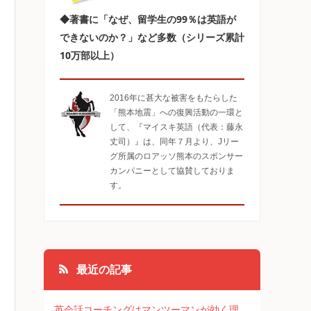
◆著書に「なぜ、留学生の99％は英語が
できないのか？」など多数（シリーズ累計
10万部以上）
2016年に甚大な被害をもたらした
「熊本地震」への復興活動の一環と
して、『マイスキ英語（代表：藤永
丈司）』は、同年７月より、Jリー
グ所属のロアッソ熊本のスポンサー
カンパニーとして協賛しておりま
す。
最近の記事
英会話コーチングはマンツーマンが効く理