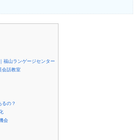
｜福山ランゲージセンター
英会話教室
あるの？
化
機会