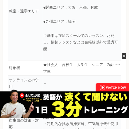
●関西エリア：大阪、京都、兵庫
教室・通学エリア
●九州エリア：福岡
※基本は在籍スクールでのレッスン。ただ
し、振替レッスンなどは在籍校以外で受講可
能
×
★社会人 高校生 大学生 シニア 2歳～中
対象者
学生
オンラインとの併
－
用
・大人向けにもクリスマスパーティ、ハロウ
イベント・交流
ィンパーティなど各スクールで開催
・講師、スタッフのマスク着用、検温、消毒
液設置
衛生面の対策・対
・定期的な拭き清掃実施、空気清浄機の使用
応