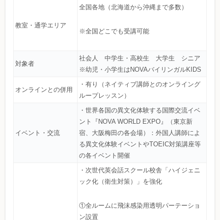
全国各地（北海道から沖縄まで多数）
教室・通学エリア
※全国どこでも受講可能
社会人 中学生・高校生 大学生 シニア
対象者
※幼児・小学生はNOVAバイリンガルKIDS
・有り（ネイティブ講師とのオンライング
オンラインとの併用
ループレッスン）
・世界各国の異文化体験する国際交流イベ
ント『NOVA WORLD EXPO』（東京新
イベント・交流
宿、大阪梅田の各会場）：外国人講師によ
る異文化体験イベントやTOEIC対策講座等
の各イベント開催
・次世代英会話スクール校舎「ハイジェニ
ック化（衛生対策）」を強化
①全ルームに飛沫感染用透明パーテーショ
ン設置