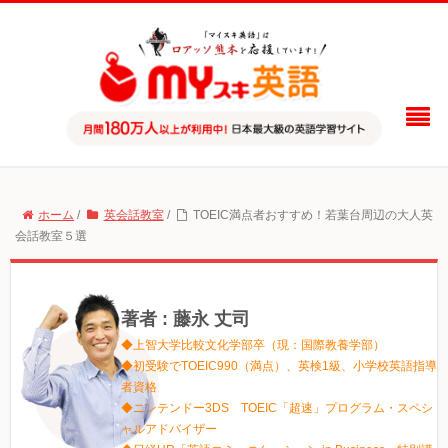
ホーム
/
英会話教室
/
TOEIC満点者おすすめ！若葉台周辺の大人英
会話教室５選
著者 : 藤永 丈司
◆上智大学比較文化学部卒（現：国際教養学部）
◆初受験でTOEIC990（満点）、英検1級、小学校英語指導
者資格
◆ニンテンドー3DS TOEIC「超速」プログラム・スペシ
ャルアドバイザー