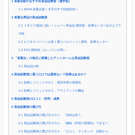
1
若葉台駅のおすすめ英会話教室（通学型）
1.1
NOVA 若葉台校｜大手の中で比較的安い
2
若葉台周辺の英会話教室
2.1
イギリス英語に強い！シェーン英会話 調布校・多摩センター丘の上プラ
ザ校
2.2
ビジネスパーソンが多く通うベルリッツ｜調布、多摩センター
2.3
ECC 調布校｜1レッスンが長い
3
「若葉台」の地元に密着したアットホームな英会話教室
3.1
英会話LNB
4
英会話教室に通うだけでは意味ない？効果はあるの？
4.1
効果とメリットその１．英語学習の習慣化
4.2
効果とメリットその２．アウトプットの機会
5
英会話教室の口コミ・評判・成果
6
英会話教室の選び方
6.1
英会話教室の選び方その１．「目的は何？」
6.2
英会話教室の選び方その２．「継続（学習の習慣化）できる？」
6.3
英会話教室の選び方その３．「口コミ、ランキング、比較から」