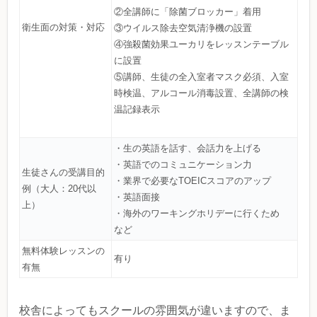
②全講師に「除菌ブロッカー」着用
衛生面の対策・対応
③ウイルス除去空気清浄機の設置
④強殺菌効果ユーカリをレッスンテーブル
に設置
⑤講師、生徒の全入室者マスク必須、入室
時検温、アルコール消毒設置、全講師の検
温記録表示
・生の英語を話す、会話力を上げる
・英語でのコミュニケーション力
生徒さんの受講目的
・業界で必要なTOEICスコアのアップ
例（大人：20代以
・英語面接
上）
・海外のワーキングホリデーに行くため
など
無料体験レッスンの
有り
有無
校舎によってもスクールの雰囲気が違いますので、ま