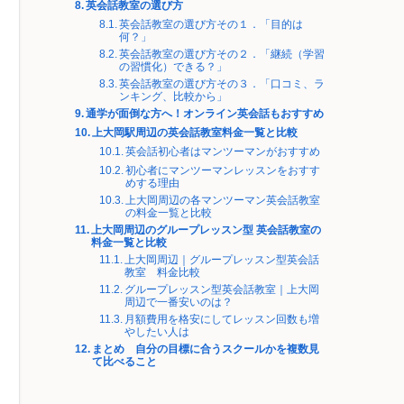
英会話教室の選び方
英会話教室の選び方その１．「目的は
何？」
英会話教室の選び方その２．「継続（学習
の習慣化）できる？」
英会話教室の選び方その３．「口コミ、ラ
ンキング、比較から」
通学が面倒な方へ！オンライン英会話もおすすめ
上大岡駅周辺の英会話教室料金一覧と比較
英会話初心者はマンツーマンがおすすめ
初心者にマンツーマンレッスンをおすす
めする理由
上大岡周辺の各マンツーマン英会話教室
の料金一覧と比較
上大岡周辺のグループレッスン型 英会話教室の
料金一覧と比較
上大岡周辺｜グループレッスン型英会話
教室 料金比較
グループレッスン型英会話教室｜上大岡
周辺で一番安いのは？
月額費用を格安にしてレッスン回数も増
やしたい人は
まとめ 自分の目標に合うスクールかを複数見
て比べること