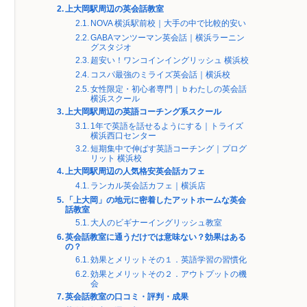
上大岡駅周辺の英会話教室
NOVA 横浜駅前校｜大手の中で比較的安い
GABAマンツーマン英会話｜横浜ラーニン
グスタジオ
超安い！ワンコインイングリッシュ 横浜校
コスパ最強のミライズ英会話｜横浜校
女性限定・初心者専門｜ｂわたしの英会話
横浜スクール
上大岡駅周辺の英語コーチング系スクール
1年で英語を話せるようにする｜トライズ
横浜西口センター
短期集中で伸ばす英語コーチング｜プログ
リット 横浜校
上大岡駅周辺の人気格安英会話カフェ
ランカル英会話カフェ｜横浜店
「上大岡」の地元に密着したアットホームな英会
話教室
大人のビギナーイングリッシュ教室
英会話教室に通うだけでは意味ない？効果はある
の？
効果とメリットその１．英語学習の習慣化
効果とメリットその２．アウトプットの機
会
英会話教室の口コミ・評判・成果