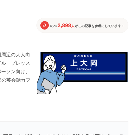
2,898
のべ
人
がこの記事を参考にしています！
岡周辺の大人向
グループレッス
パーソン向け、
安の英会話カフ