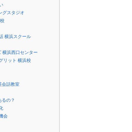
い
ングスタジオ
浜校
話 横浜スクール
 横浜西口センター
グリット 横浜校
英会話教室
あるの？
化
機会