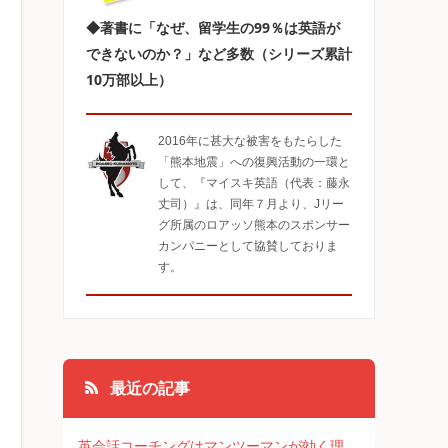
◆著書に「なぜ、留学生の99％は英語が
できないのか？」など多数（シリーズ累計
10万部以上）
2016年に甚大な被害をもたらした
「熊本地震」への復興活動の一環と
して、『マイスキ英語（代表：藤永
丈司）』は、同年７月より、Jリー
グ所属のロアッソ熊本のスポンサー
カンパニーとして協賛しておりま
す。
最近の記事
英会話コーチングはマンツーマンが効く理