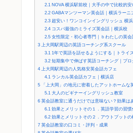
2.1
NOVA 横浜駅前校｜大手の中で比較的安
2.2
GABAマンツーマン英会話｜横浜ラーニ
2.3
超安い！ワンコインイングリッシュ 横
2.4
コスパ最強のミライズ英会話｜横浜校
2.5
女性限定・初心者専門｜ｂわたしの英会
3
上大岡駅周辺の英語コーチング系スクール
3.1
1年で英語を話せるようにする｜トライズ
3.2
短期集中で伸ばす英語コーチング｜プロ
4
上大岡駅周辺の人気格安英会話カフェ
4.1
ランカル英会話カフェ｜横浜店
5
「上大岡」の地元に密着したアットホームな
5.1
大人のビギナーイングリッシュ教室
6
英会話教室に通うだけでは意味ない？効果は
6.1
効果とメリットその１．英語学習の習慣
6.2
効果とメリットその２．アウトプットの
7
英会話教室の口コミ・評判・成果
8
英会話教室の選び方