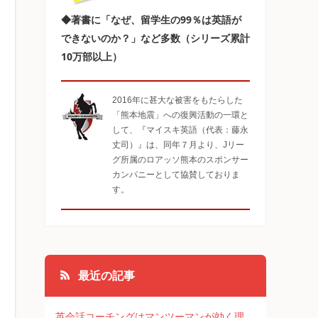
◆著書に「なぜ、留学生の99％は英語が
できないのか？」など多数（シリーズ累計
10万部以上）
2016年に甚大な被害をもたらした
「熊本地震」への復興活動の一環と
して、『マイスキ英語（代表：藤永
丈司）』は、同年７月より、Jリー
グ所属のロアッソ熊本のスポンサー
カンパニーとして協賛しておりま
す。
最近の記事
英会話コーチングはマンツーマンが効く理