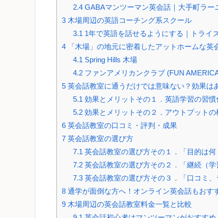
2.4
GABAマンツーマン英会話｜大手町ラー
3
木場周辺の英語コーチング系スクール
3.1
1年で英語を話せるようにする｜トライズ
4
「木場」の地元に密着したアットホームな英
4.1
Spring Hills 木場
4.2
ファンアメリカンクラブ (FUN AMERICAN
5
英会話教室に通うだけでは意味ない？効果は
5.1
効果とメリットその１．英語学習の習慣
5.2
効果とメリットその２．アウトプットの
6
英会話教室の口コミ・評判・成果
7
英会話教室の選び方
7.1
英会話教室の選び方その１．「目的は何
7.2
英会話教室の選び方その２．「継続（学
7.3
英会話教室の選び方その３．「口コミ、
8
通学が面倒な方へ！オンライン英会話もおす
9
木場周辺の英会話教室料金一覧と比較
9.1
英会話初心者はマンツーマンがおすすめ