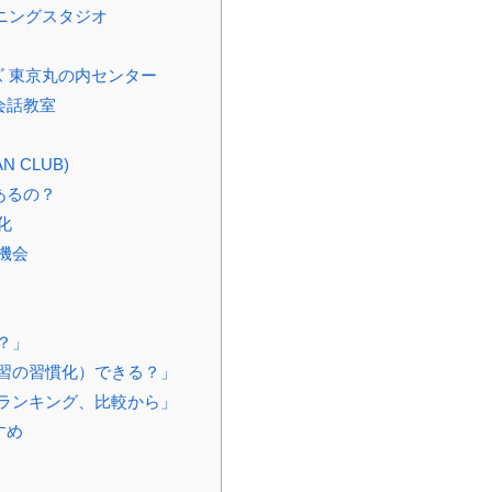
ニングスタジオ
 東京丸の内センター
会話教室
 CLUB)
あるの？
化
機会
？」
習の習慣化）できる？」
ランキング、比較から」
すめ