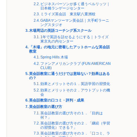
ビジネスパーソンが多く通うベルリッツ｜
日本橋ランゲージセンター
ミライズ英会話 東京駅八重洲校
GABAマンツーマン英会話｜大手町ラーニ
ングスタジオ
木場周辺の英語コーチング系スクール
1年で英語を話せるようにする｜トライズ
東京丸の内センター
「木場」の地元に密着したアットホームな英会話
教室
Spring Hills 木場
ファンアメリカンクラブ (FUN AMERICAN
CLUB)
英会話教室に通うだけでは意味ない？効果はある
の？
効果とメリットその１．英語学習の習慣化
効果とメリットその２．アウトプットの機
会
英会話教室の口コミ・評判・成果
英会話教室の選び方
英会話教室の選び方その１．「目的は
何？」
英会話教室の選び方その２．「継続（学習
の習慣化）できる？」
英会話教室の選び方その３．「口コミ、ラ