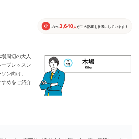
3,640
のべ
人
がこの記事を参考にしています！
木場周辺の大人
ループレッスン
ーソン向け、
すすめをご紹介