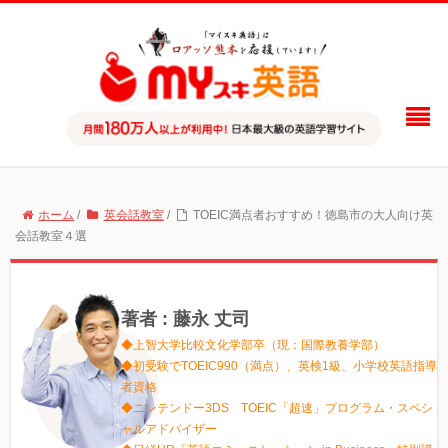
ホーム
/
英会話教室
/
TOEIC満点者おすすめ！徳島市の大人向け英
会話教室４選
著者 : 藤永 丈司
◆上智大学比較文化学部卒（現：国際教養学部）
◆初受験でTOEIC990（満点）、英検1級、小学校英語指導
者資格
◆ニンテンドー3DS TOEIC「超速」プログラム・スペシ
ャルアドバイザー