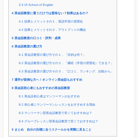
3.3
UI School of English
4
英会話教室に通うだけでは意味ない？効果はあるの？
4.1
効果とメリットその１．英語学習の習慣化
4.2
効果とメリットその２．アウトプットの機会
5
英会話教室の口コミ・評判・成果
6
英会話教室の選び方
6.1
英会話教室の選び方その１．「目的は何？」
6.2
英会話教室の選び方その２．「継続（学習の習慣化）できる？」
6.3
英会話教室の選び方その３．「口コミ、ランキング、比較から」
7
通学が面倒な方へ！オンライン英会話もおすすめ
8
英会話初心者にもおすすめの英会話教室
8.1
英会話初心者はマンツーマンがおすすめ
8.2
初心者にマンツーマンレッスンをおすすめする理由
8.3
マンツーマン型英会話教室で安くておすすめは？
8.4
グループレッスン型英会話教室で安くておすすめは？
9
まとめ 自分の目標に合うスクールかを実際に見ること