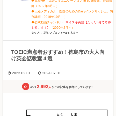
◆日経HR「英語コミュニケーション in Business」特別講
師（2017年8月～）
◆日経メディカル「医師のためのDailyイングリッシュ」特
別講師（2019年10月～）
◆公式動画チャンネル：
マイスキ英語【たった3分で奇跡
を起こす！】
（2020年2月～）
タップして詳しいプロフィールを見る
TOEIC満点者おすすめ！徳島市の大人向
け英会話教室４選
2023.02.01
2024.07.01
2,992
のべ
人
がこの記事を参考にしています！