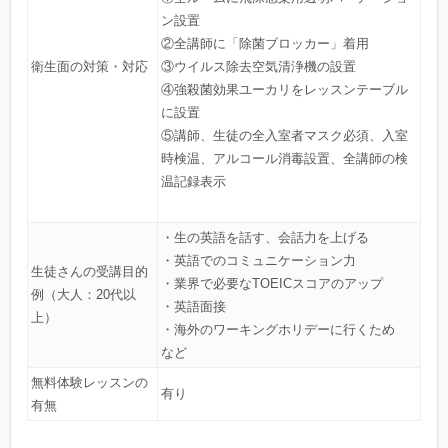
ン設置
②全講師に「除菌ブロッカー」着用
衛生面の対策・対応
③ウイルス除去空気清浄機の設置
④強殺菌効果ユーカリをレッスンテーブル
に設置
⑤講師、生徒の全入室者マスク必須、入室
時検温、アルコール消毒設置、全講師の検
温記録表示
・生の英語を話す、会話力を上げる
・英語でのコミュニケーション力
生徒さんの受講目的
・業界で必要なTOEICスコアのアップ
例（大人：20代以
・英語面接
上）
・海外のワーキングホリデーに行くため
など
無料体験レッスンの
有り
有無