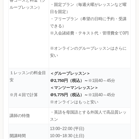
各コースと料金（グ
・固定プラン（毎週火曜がレッスンなど曜
ループレッスン）
日を固定）
・フリープラン（希望の日時に予約・受講
できる）
※入会諸経費・テキスト代・管理費全て0円
※オンラインのグループレッスンはさらに
安い
１レッスンの料金目
＜グループレッスン＞
安
＠2,750円（税込）～
※1回40～45分
＜マンツーマンレッスン＞
＠5,775円（税込）～
※1回40～45分
※月４回で計算
※オンラインはもっと安い
・英語を母国語とする外国人で高品質レッ
講師の特徴
スン
13:00~22:00 (平日)
開講時間
10:00~18:30 (土日)