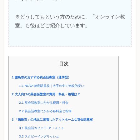
※どうしてもという方のために、「オンライン教
室」も後ほどご紹介しています。
目次
1
徳島市のおすすめ英会話教室（通学型）
1.1
NOVA 徳島駅前校｜大手の中で比較的安い
2
大人向けの英会話教室の費用・料金・相場は？
2.1
英会話教室にかかる費用・料金
2.2
英会話教室にかかる各料金と相場
3
「徳島市」の地元に密着したアットホームな英会話教室
3.1
英会話カフェＴ−Ｐｌａｃｅ
3.2
スクビーイングリッシュ