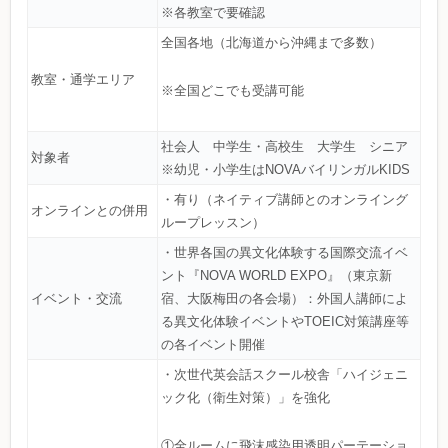
※各教室で要確認
全国各地（北海道から沖縄まで多数）
教室・通学エリア
※全国どこでも受講可能
社会人 中学生・高校生 大学生 シニア
対象者
※幼児・小学生はNOVAバイリンガルKIDS
・有り（ネイティブ講師とのオンライング
オンラインとの併用
ループレッスン）
・世界各国の異文化体験する国際交流イベ
ント『NOVA WORLD EXPO』（東京新
イベント・交流
宿、大阪梅田の各会場）：外国人講師によ
る異文化体験イベントやTOEIC対策講座等
の各イベント開催
・次世代英会話スクール校舎「ハイジェニ
ック化（衛生対策）」を強化
①全ルームに飛沫感染用透明パーテーショ