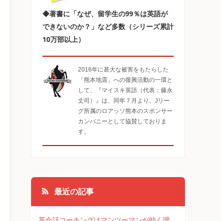
◆著書に「なぜ、留学生の99％は英語が
できないのか？」など多数（シリーズ累計
10万部以上）
2016年に甚大な被害をもたらした
「熊本地震」への復興活動の一環と
して、『マイスキ英語（代表：藤永
丈司）』は、同年７月より、Jリー
グ所属のロアッソ熊本のスポンサー
カンパニーとして協賛しておりま
す。
最近の記事
英会話コーチングはマンツーマンが効く理