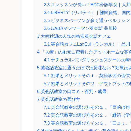
2.3
１レッスンが長い！ECC外語学院｜大井
2.4
LIBERTY（リバティ）｜難関資格、
2.5
ビジネスパーソンが多く通うベルリッツ
2.6
GABAマンツーマン英会話 品川校
3
大崎近辺の人気の格安英会話カフェ
3.1
英会話カフェLanCul（ランカル）｜品川
4
「大崎」の地元に密着したアットホームな英
4.1
ナチュラルイングリッシュスクール大崎
5
英会話教室に通うだけでは意味ない？効果は
5.1
効果とメリットその１．英語学習の習慣
5.2
効果とメリットその２．アウトプットの
6
英会話教室の口コミ・評判・成果
7
英会話教室の選び方
7.1
英会話教室の選び方その１．「目的は何
7.2
英会話教室の選び方その２．「継続（学
7.3
英会話教室の選び方その３．「口コミ、
8
通学が面倒な方へ！オンライン英会話もおす