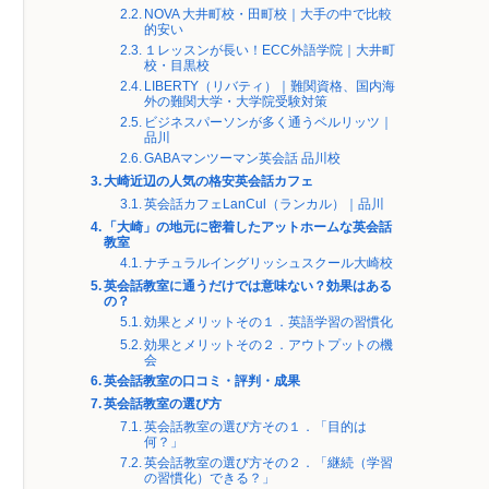
NOVA 大井町校・田町校｜大手の中で比較
的安い
１レッスンが長い！ECC外語学院｜大井町
校・目黒校
LIBERTY（リバティ）｜難関資格、国内海
外の難関大学・大学院受験対策
ビジネスパーソンが多く通うベルリッツ｜
品川
GABAマンツーマン英会話 品川校
大崎近辺の人気の格安英会話カフェ
英会話カフェLanCul（ランカル）｜品川
「大崎」の地元に密着したアットホームな英会話
教室
ナチュラルイングリッシュスクール大崎校
英会話教室に通うだけでは意味ない？効果はある
の？
効果とメリットその１．英語学習の習慣化
効果とメリットその２．アウトプットの機
会
英会話教室の口コミ・評判・成果
英会話教室の選び方
英会話教室の選び方その１．「目的は
何？」
英会話教室の選び方その２．「継続（学習
の習慣化）できる？」