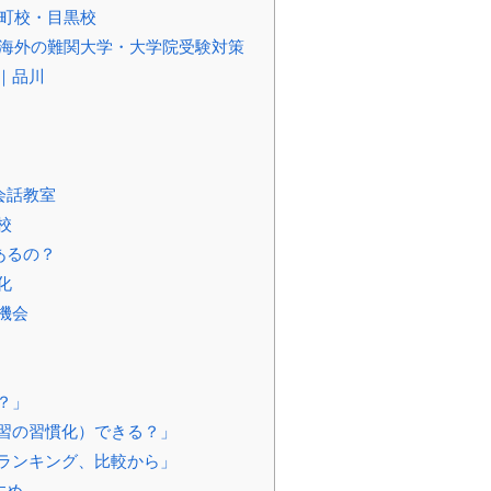
町校・目黒校
国内海外の難関大学・大学院受験対策
｜品川
会話教室
校
あるの？
化
機会
？」
習の習慣化）できる？」
ランキング、比較から」
すめ