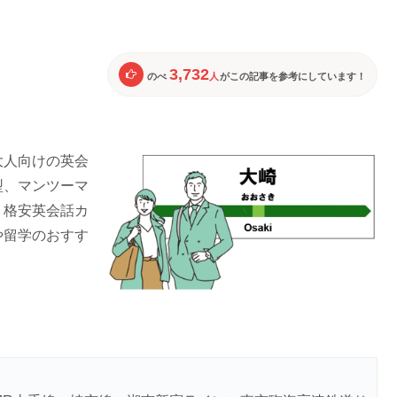
3,732
のべ
人
がこの記事を参考にしています！
大人向けの英会
型、マンツーマ
、格安英会話カ
や留学のおすす