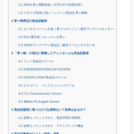
1.1
NOVA 茅ヶ崎駅前校｜大手の中で比較的安い
1.2
イギリス英語に強い！シェーン英会話 茅ヶ崎校
2
茅ヶ崎周辺の英会話教室
2.1
ビジネスパーソンが多く通うベルリッツ｜藤沢ランゲージセンター
2.2
ECC 藤沢校｜1レッスンが長い
2.3
GABAマンツーマン英会話｜藤沢ラーニングスタジオ
3
「茅ヶ崎」の地元に密着したアットホームな英会話教室
3.1
ミント英会話スクール
3.2
EVERGREEN ENGLISH SCHOOL
3.3
CEDAR LODGE英会話スクール
3.4
エイコーン イングリッシュスクール
3.5
LTL Communication School
3.6
湘南ALPS English School
4
英会話教室に通うだけでは意味ない？効果はあるの？
4.1
効果とメリットその１．英語学習の習慣化
4.2
効果とメリットその２．アウトプットの機会
5
英会話教室の口コミ・評判・成果