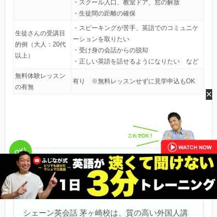
・スクール入口、教室ドア、窓の解放
・生徒間の距離の確保
・スピーキングが苦手、英語でのコミュニケ
生徒さんの受講目
ーションを取りたい
的例（大人：20代
・受け身の会話からの脱却
以上）
・正しい英語を話せるようになりたい など
無料体験レッスン
有り ※無料レッスンせずに見学申込もOK
の有無
×
「英検1級・TOEIC満点者からの一言アドバイ
ス」
シェーン英会話 茅ヶ崎校は、質の高い外国人講