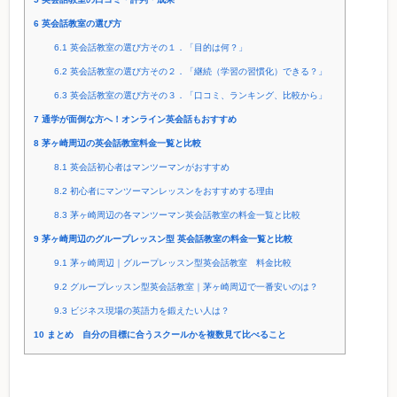
6
英会話教室の選び方
6.1
英会話教室の選び方その１．「目的は何？」
6.2
英会話教室の選び方その２．「継続（学習の習慣化）できる？」
6.3
英会話教室の選び方その３．「口コミ、ランキング、比較から」
7
通学が面倒な方へ！オンライン英会話もおすすめ
8
茅ヶ崎周辺の英会話教室料金一覧と比較
8.1
英会話初心者はマンツーマンがおすすめ
8.2
初心者にマンツーマンレッスンをおすすめする理由
8.3
茅ヶ崎周辺の各マンツーマン英会話教室の料金一覧と比較
9
茅ヶ崎周辺のグループレッスン型 英会話教室の料金一覧と比較
9.1
茅ヶ崎周辺｜グループレッスン型英会話教室 料金比較
9.2
グループレッスン型英会話教室｜茅ヶ崎周辺で一番安いのは？
9.3
ビジネス現場の英語力を鍛えたい人は？
10
まとめ 自分の目標に合うスクールかを複数見て比べること