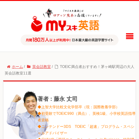
ホーム
/
英会話教室
/
TOEIC満点者おすすめ！茅ヶ崎駅周辺の大人
英会話教室11選
著者 : 藤永 丈司
◆上智大学比較文化学部卒（現：国際教養学部）
◆初受験でTOEIC990（満点）、英検1級、小学校英語指導
者資格
◆ニンテンドー3DS TOEIC「超速」プログラム・スペシ
ャルアドバイザー