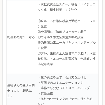
・次世代英会話スクール校舎「ハイジェニ
ック化（衛生対策）」を強化
①全ルームに飛沫感染用透明パーテーショ
ン設置
②全講師に「除菌ブロッカー」着用
衛生面の対策・対応
③ウイルス除去空気清浄機の設置
④強殺菌効果ユーカリをレッスンテーブル
に設置
⑤講師、生徒の全入室者マスク必須、入室
時検温、アルコール消毒設置、全講師の検
温記録表示
・生の英語を話す、会話力を上げる
・英語でのコミュニケーション力
生徒さんの受講目的
・業界で必要なTOEICスコアのアップ
例（大人：20代以
・英語面接
上）
・海外のワーキングホリデーに行くため
など