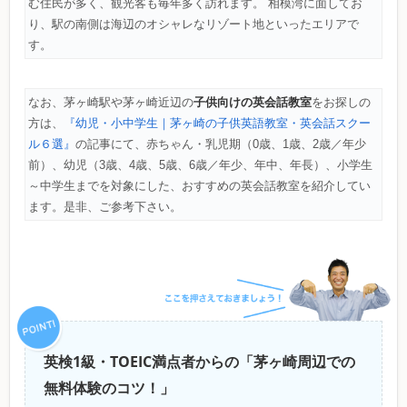
む住民が多く、観光客も毎年多く訪れます。 相模湾に面してお
り、駅の南側は海辺のオシャレなリゾート地といったエリアで
す。
子供向けの英会話教室
なお、茅ヶ崎駅や茅ヶ崎近辺の
をお探しの
方は、
『幼児・小中学生｜茅ヶ崎の子供英語教室・英会話スクー
ル６選』
の記事にて、赤ちゃん・乳児期（0歳、1歳、2歳／年少
前）、幼児（3歳、4歳、5歳、6歳／年少、年中、年長）、小学生
～中学生までを対象にした、おすすめの英会話教室を紹介してい
ます。是非、ご参考下さい。
英検1級・TOEIC満点者からの「茅ヶ崎周辺での
無料体験のコツ！」