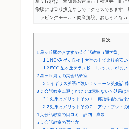
星ヶ丘駅は、愛知県名古屋市千種区井上町に
栄駅には乗り換えなしでアクセスできます。
ョッピングモール・商業施設、おしゃれなカ
目次
1
星ヶ丘駅のおすすめ英会話教室（通学型）
1.1
NOVA 星ヶ丘校｜大手の中で比較的安い
1.2
ECC 星ヶ丘テラス校｜1レッスンが長い
2
星ヶ丘周辺の英会話教室
2.1
イギリス英語に強い！シェーン英会話 
3
英会話教室に通うだけでは意味ない？効果は
3.1
効果とメリットその１．英語学習の習慣
3.2
効果とメリットその２．アウトプットの
4
英会話教室の口コミ・評判・成果
5
英会話教室の選び方