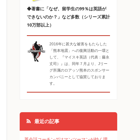
◆著書に「なぜ、留学生の99％は英語が
できないのか？」など多数（シリーズ累計
10万部以上）
2016年に甚大な被害をもたらした
「熊本地震」への復興活動の一環と
して、『マイスキ英語（代表：藤永
丈司）』は、同年７月より、Jリー
グ所属のロアッソ熊本のスポンサー
カンパニーとして協賛しておりま
す。
最近の記事
英会話コーチングはマンツーマンが効く理