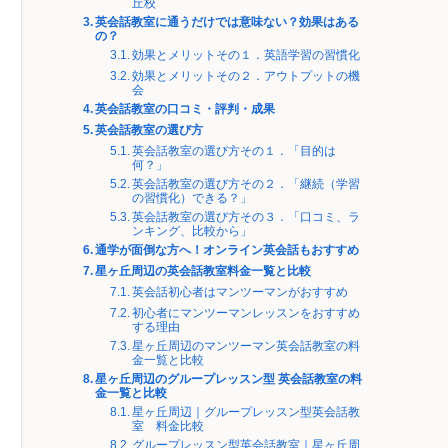
丘校
英会話教室に通うだけでは意味ない？効果はある
の？
効果とメリットその１．英語学習の習慣化
効果とメリットその２．アウトプットの機
会
英会話教室の口コミ・評判・成果
英会話教室の選び方
英会話教室の選び方その１．「目的は
何？」
英会話教室の選び方その２．「継続（学習
の習慣化）できる？」
英会話教室の選び方その３．「口コミ、ラ
ンキング、比較から」
通学が面倒な方へ！オンライン英会話もおすすめ
星ヶ丘周辺の英会話教室料金一覧と比較
英会話初心者はマンツーマンがおすすめ
初心者にマンツーマンレッスンをおすすめ
する理由
星ヶ丘周辺のマンツーマン英会話教室の料
金一覧と比較
星ヶ丘周辺のグループレッスン型 英会話教室の料
金一覧と比較
星ヶ丘周辺｜グループレッスン型英会話教
室 料金比較
グループレッスン型英会話教室｜星ヶ丘周