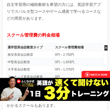
自主学習用の補助教材を希望の方には、英語学習アプ
リでスパルタ型コースやゲーム感覚で学べるコースな
どの用意があります。
スクール管理費の料金相場
×
通学型英会話教室タイプ
スクール管理費相場
格安系英会話教室
0円～2,750円
中堅英会話教室
0円～1,833円、
大手英会話教室
0円～1,375円
コーチング系英会話教室
0円
スクール管理費は0円のところが多いですが、一部の英
会話教室によっては、費用が毎月1,000～2,000円程度
かかるスクールもあります。