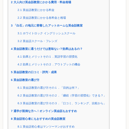
2
大人向け英会話教室にかかる費用・料金相場
2.1
英会話教室にかかる料金
2.2
英会話教室にかかる各料金と相場
3
「白石」の地元に密着したアットホームな英会話教室
3.1
ホワイトロック イングリッシュスクール
3.2
英会話スクール・フレンズ
4
英会話教室に通うだけでは意味ない？効果はあるの？
4.1
効果とメリットその１．英語学習の習慣化
4.2
効果とメリットその２．アウトプットの機会
5
英会話教室の口コミ・評判・成果
6
英会話教室の選び方
6.1
英会話教室の選び方その１．「目的は何？」
6.2
英会話教室の選び方その２．「継続（学習の習慣化）できる？」
6.3
英会話教室の選び方その３．「口コミ、ランキング、比較から」
7
通学が面倒な方へ！オンライン英会話もおすすめ
8
英会話初心者にもおすすめの英会話教室
8.1
英会話初心者はマンツーマンがおすすめ