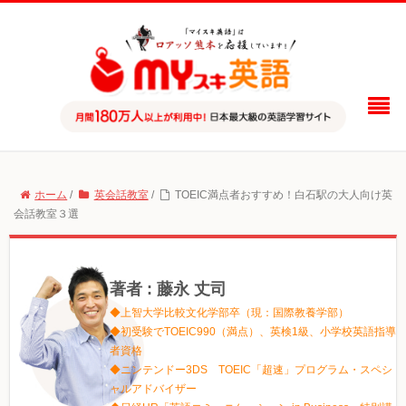
ホーム
/
英会話教室
/
TOEIC満点者おすすめ！白石駅の大人向け英
会話教室３選
著者 : 藤永 丈司
◆上智大学比較文化学部卒（現：国際教養学部）
◆初受験でTOEIC990（満点）、英検1級、小学校英語指導
者資格
◆ニンテンドー3DS TOEIC「超速」プログラム・スペシ
ャルアドバイザー