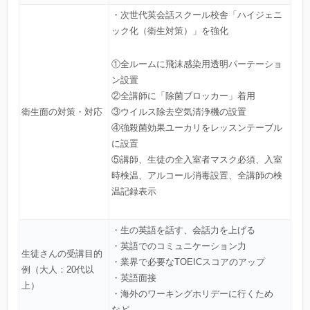
・次世代英会話スクール校舎「ハイジェニ
ック化（衛生対策）」を強化
①全ルームに飛沫感染用透明パーテーショ
ン設置
②全講師に「除菌ブロッカー」着用
衛生面の対策・対応
③ウイルス除去空気清浄機の設置
④強殺菌効果ユーカリをレッスンテーブル
に設置
⑤講師、生徒の全入室者マスク必須、入室
時検温、アルコール消毒設置、全講師の検
温記録表示
・生の英語を話す、会話力を上げる
・英語でのコミュニケーション力
生徒さんの受講目的
・業界で必要なTOEICスコアのアップ
例（大人：20代以
・英語面接
上）
・海外のワーキングホリデーに行くため
など