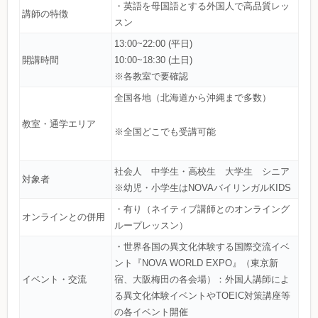
・英語を母国語とする外国人で高品質レッ
講師の特徴
スン
13:00~22:00 (平日)
開講時間
10:00~18:30 (土日)
※各教室で要確認
全国各地（北海道から沖縄まで多数）
教室・通学エリア
※全国どこでも受講可能
社会人 中学生・高校生 大学生 シニア
対象者
※幼児・小学生はNOVAバイリンガルKIDS
・有り（ネイティブ講師とのオンライング
オンラインとの併用
ループレッスン）
・世界各国の異文化体験する国際交流イベ
ント『NOVA WORLD EXPO』（東京新
イベント・交流
宿、大阪梅田の各会場）：外国人講師によ
る異文化体験イベントやTOEIC対策講座等
の各イベント開催