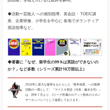
語回路」を植え付ける仕組みを解明。
◆活動ー芸能人 への個別指導、英会話・ TOEIC講
座、企業研修、小学生を中心に 各地でボランティア
英語指導など。
◆著書に「なぜ、留学生の99％は英語ができないの
か？」など多数（シリーズ累計10万部以上）
2016年に甚大な被害をもたらした「熊本地震」への復興
活動の一環として、『マイスキ英語（代表：藤永丈司）』
は、同年７月より、Jリーグ所属のロアッソ熊本のスポン
サーカンパニーとして協賛しております。