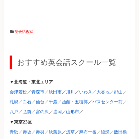
英会話教室
おすすめ英会話スクール一覧
▼北海道・東北エリア
会津若松
／
青森市
／
秋田市
／
旭川
／
いわき
／
大谷地
／
郡山
／
札幌
／
白石
／
仙台
／
千歳
／
函館・五稜郭
／
バスセンター前
／
八戸
／
弘前
／
宮の沢
／
盛岡
／
山形市
／
▼東京23区
青砥
／
赤坂
／
赤羽
／
秋葉原
／
浅草
／
麻布十番
／
綾瀬
／
飯田橋