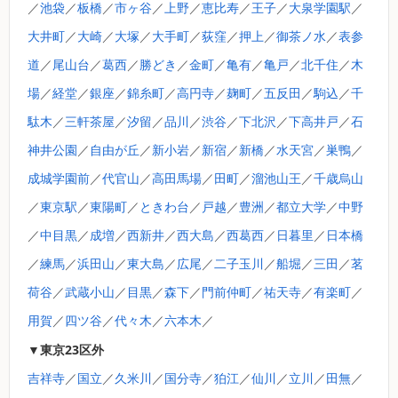
／
池袋
／
板橋
／
市ヶ谷
／
上野
／
恵比寿
／
王子
／
大泉学園駅
／
大井町
／
大崎
／
大塚
／
大手町
／
荻窪
／
押上
／
御茶ノ水
／
表参
道
／
尾山台
／
葛西
／
勝どき
／
金町
／
亀有
／
亀戸
／
北千住
／
木
場
／
経堂
／
銀座
／
錦糸町
／
高円寺
／
麹町
／
五反田
／
駒込
／
千
駄木
／
三軒茶屋
／
汐留
／
品川
／
渋谷
／
下北沢
／
下高井戸
／
石
神井公園
／
自由が丘
／
新小岩
／
新宿
／
新橋
／
水天宮
／
巣鴨
／
成城学園前
／
代官山
／
高田馬場
／
田町
／
溜池山王
／
千歳烏山
／
東京駅
／
東陽町
／
ときわ台
／
戸越
／
豊洲
／
都立大学
／
中野
／
中目黒
／
成増
／
西新井
／
西大島
／
西葛西
／
日暮里
／
日本橋
／
練馬
／
浜田山
／
東大島
／
広尾
／
二子玉川
／
船堀
／
三田
／
茗
荷谷
／
武蔵小山
／
目黒
／
森下
／
門前仲町
／
祐天寺
／
有楽町
／
用賀
／
四ツ谷
／
代々木
／
六本木
／
▼東京23区外
吉祥寺
／
国立
／
久米川
／
国分寺
／
狛江
／
仙川
／
立川
／
田無
／