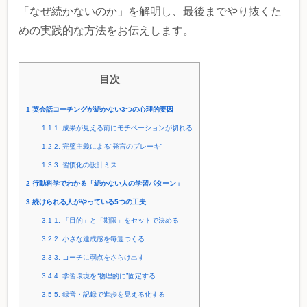
「なぜ続かないのか」を解明し、最後までやり抜くた
めの実践的な方法をお伝えします。
目次
1
英会話コーチングが続かない3つの心理的要因
1.1
1. 成果が見える前にモチベーションが切れる
1.2
2. 完璧主義による“発言のブレーキ”
1.3
3. 習慣化の設計ミス
2
行動科学でわかる「続かない人の学習パターン」
3
続けられる人がやっている5つの工夫
3.1
1. 「目的」と「期限」をセットで決める
3.2
2. 小さな達成感を毎週つくる
3.3
3. コーチに弱点をさらけ出す
3.4
4. 学習環境を“物理的に”固定する
3.5
5. 録音・記録で進歩を見える化する