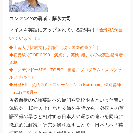
コンテンツの著者：
藤永丈司
マイスキ英語にアップされている記事は
『全部私が書
いています！』
◆上智大学比較文化学部卒（現：国際教養学部）
◆初受験でTOEIC990（満点）、英検1級、小学校英語指導者
資格
◆ニンテンドー3DS TOEIC「超速」プログラム・スペシャ
ルアドバイザー
◆日経HR「英語コミュニケーション in Business」特別講師
（2017年8月～）
著者自身の受験英語への疑問や登校拒否といった苦い
体験や、10年以上にわたる海外生活から、外国人の英
語習得の早さと相対する日本人の遅さの違いを同時に
徹底的に解読・研究を繰り返すことで、日本人へ「英