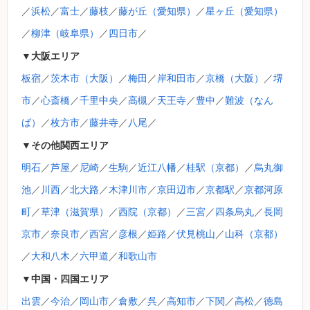
／
浜松
／
富士
／
藤枝
／
藤が丘（愛知県）
／
星ヶ丘（愛知県）
／
柳津（岐阜県）
／
四日市
／
▼大阪エリア
板宿
／
茨木市（大阪）
／
梅田
／
岸和田市
／
京橋（大阪）
／
堺
市
／
心斎橋
／
千里中央
／
高槻
／
天王寺
／
豊中
／
難波（なん
ば）
／
枚方市
／
藤井寺
／
八尾
／
▼その他関西エリア
明石
／
芦屋
／
尼崎
／
生駒
／
近江八幡
／
桂駅（京都）
／
烏丸御
池
／
川西
／
北大路
／
木津川市
／
京田辺市
／
京都駅
／
京都河原
町
／
草津（滋賀県）
／
西院（京都）
／
三宮
／
四条烏丸
／
長岡
京市
／
奈良市
／
西宮
／
彦根
／
姫路
／
伏見桃山
／
山科（京都）
／
大和八木
／
六甲道
／
和歌山市
▼中国・四国エリア
出雲
／
今治
／
岡山市
／
倉敷
／
呉
／
高知市
／
下関
／
高松
／
徳島