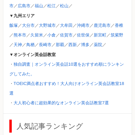
市
／
広島市
／
福山
／
松江
／
松山
／
▼九州エリア
飯塚
／
大分市
／
大野城市
／
大牟田
／
沖縄市
／
鹿児島市
／
香椎
／
熊本市
／
久留米
／
小倉
／
佐賀市
／
佐世保
／
新宮町
／
筑紫野
／
天神
／
鳥栖
／
長崎市
／
那覇
／
西新
／
博多
／
薬院
／
▼オンライン英会話教室
・
独自調査｜オンライン英会話10選をおすすめ順にランキン
グしてみた。
・
TOEIC満点者おすすめ！大人向けオンライン英会話教室18
選
・
大人初心者に超効果的なオンライン英会話教室7選
人気記事ランキング