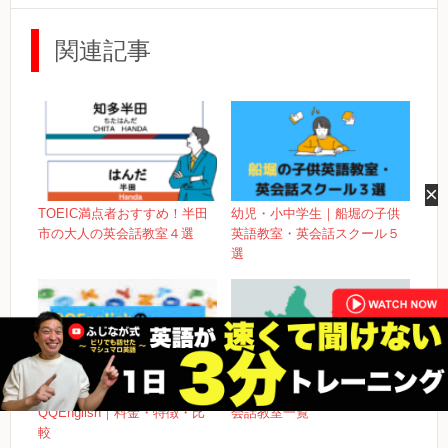
関連記事
×
TOEIC満点者おすすめ！半田
幼児・小中学生｜船堀の子供
市の大人の英会話教室４選
英語教室・英会話スクール５
選
カランメソッドで評判の
江戸川区の大人のおすすめ英
QQEnglish｜料金・特徴・比
会話教室一覧
較