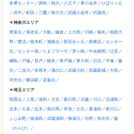
多摩センター
／
調布
／
鶴川
／
八王子
／
東小金井
／
ひばりヶ丘
／
府中
／
町田
／
三鷹
／
南大沢
／
武蔵小金井
／
武蔵境
／
▼神奈川エリア
青葉台
／
海老名
／
大船
／
鎌倉
／
上大岡
／
川崎
／
菊名
／
相模大
野
／
鷺沼
／
桜木町
／
湘南台
／
新百合ヶ丘
／
新横浜
／
センター
北
／
センター南
／
たまプラーザ
／
茅ヶ崎
／
中央林間
／
辻堂
／
綱島
／
戸塚
／
登戸
／
橋本
／
東戸塚
／
東大和
／
日吉
／
平塚
／
藤
沢
／
二俣川
／
本厚木
／
溝の口
／
武蔵小杉
／
武蔵新城
／
大和
／
洋光台
／
横浜駅
／
若葉台
／
▼埼玉エリア
朝霞台
／
上尾
／
浦和
／
大宮
／
春日部
／
川越
／
川口
／
北浦和
／
北本
／
久喜
／
志木
／
新白岡
／
草加
／
土呂
／
東浦和
／
東川口
／
ふじみ野
／
南浦和
／
武蔵浦和
／
柳瀬川
／
与野
／
和光市
／
蕨
（わらび）
／