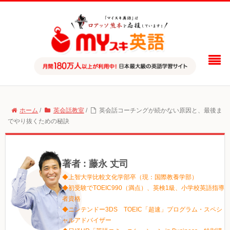
ホーム
/
英会話教室
/
英会話コーチングが続かない原因と、最後ま
でやり抜くための秘訣
著者 : 藤永 丈司
◆上智大学比較文化学部卒（現：国際教養学部）
◆初受験でTOEIC990（満点）、英検1級、小学校英語指導
者資格
◆ニンテンドー3DS TOEIC「超速」プログラム・スペシ
ャルアドバイザー