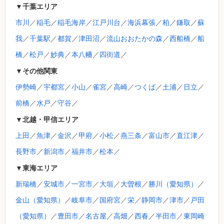
▼千葉エリア
市川
／
稲毛
／
稲毛海岸
／
江戸川台
／
海浜幕張
／
柏
／
鎌取
／
蘇
我
／
千葉駅
／
都賀
／
津田沼
／
流山おおたかの森
／
西船橋
／
船
橋
／
松戸
／
妙典
／
本八幡
／
四街道
／
▼その他関東
伊勢崎
／
宇都宮
／
小山
／
雀宮
／
高崎
／
つくば
／
土浦
／
日立
／
前橋
／
水戸
／
守谷
／
▼北越・甲信エリア
上田
／
魚津
／
金沢
／
甲府
／
小松
／
燕三条
／
富山市
／
直江津
／
長野市
／
新潟市
／
福井市
／
松本
／
▼東海エリア
新瑞橋
／
安城市
／
一宮市
／
大垣
／
大曽根
／
勝川（愛知県）
／
金山（愛知県）
／
岐阜市
／
国府宮
／
栄
／
静岡市
／
津市
／
戸田
（愛知県）
／
豊田市
／
名古屋
／
高畑
／
西春
／
半田市
／
東岡崎