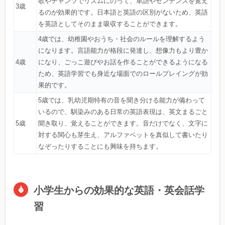
歌やチャンツでリズムにのって、単語やセンテンスを覚え
3歳
るのが効果的です。日本語と英語の区別がないため、英語
を英語としてそのまま吸収することができます。
4歳では、幼稚園やおうち・社会のルールを理解するよう
になります。言語能力が格段に発達し、想像力もより豊か
4歳
になり、ごっこ遊びやお話を作ることができるようになる
ため、英語学習でも身近な場面でのロールプレイングが効
果的です。
5歳では、乳幼児期特有の音を聞き分ける能力が備わって
いるので、馴染みのある日常の英語表現は、英文まるごと
5歳
聞き取り、覚えることができます。音だけでなく、文字に
対する関心も芽生え、アルファベットを真似して書いたり
なぞったりすることにも興味を持ちます。
小学生からの効果的な英語・英会話学
習