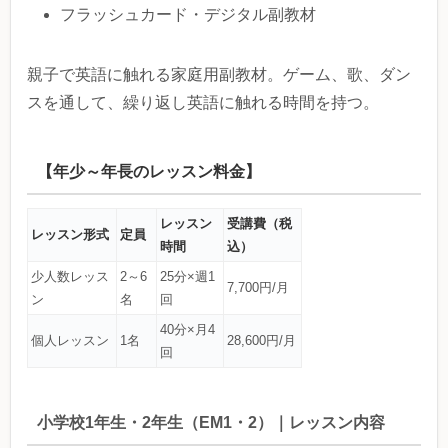
フラッシュカード・デジタル副教材
親子で英語に触れる家庭用副教材。ゲーム、歌、ダン
スを通して、繰り返し英語に触れる時間を持つ。
【年少～年長のレッスン料金】
レッスン
受講費（税
レッスン形式
定員
時間
込）
少人数レッス
2～6
25分×週1
7,700円/月
ン
名
回
40分×月4
個人レッスン
1名
28,600円/月
回
小学校1年生・2年生（EM1・2）｜レッスン内容