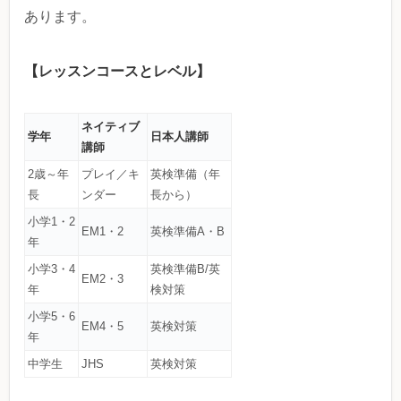
あります。
【レッスンコースとレベル】
ネイティブ
学年
日本人講師
講師
2歳～年
プレイ／キ
英検準備（年
長
ンダー
長から）
小学1・2
EM1・2
英検準備A・B
年
小学3・4
英検準備B/英
EM2・3
年
検対策
小学5・6
EM4・5
英検対策
年
中学生
JHS
英検対策