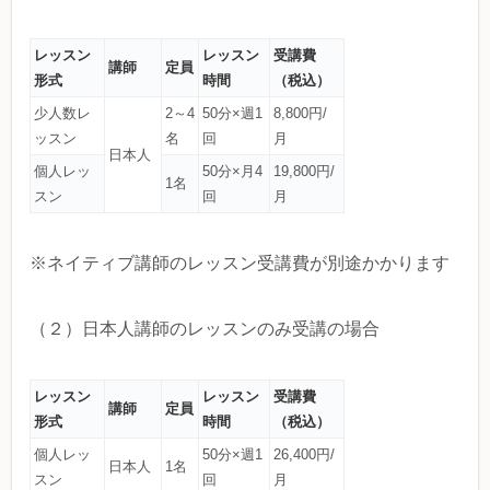
レッスン
レッスン
受講費
講師
定員
形式
時間
（税込）
少人数レ
2～4
50分×週1
8,800円/
ッスン
名
回
月
日本人
個人レッ
50分×月4
19,800円/
1名
スン
回
月
※ネイティブ講師のレッスン受講費が別途かかります
（２）日本人講師のレッスンのみ受講の場合
レッスン
レッスン
受講費
講師
定員
形式
時間
（税込）
個人レッ
50分×週1
26,400円/
日本人
1名
スン
回
月