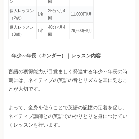
ン
回
個人レッスン
25分×月4
1名
11,000円/月
（2歳）
回
個人レッスン
40分×月4
1名
28,600円/月
（3歳）
回
年少～年長（キンダー）｜レッスン内容
言語の獲得能力が目覚ましく発達する年少～年長の時
期には、ネイティブの英語の音とリズムを耳に刻むこ
とが大切です。
よって、全身を使うことで英語の記憶の定着を促し、
ネイティブ講師との英語でのやりとりを身につけてい
くレッスンを行います。