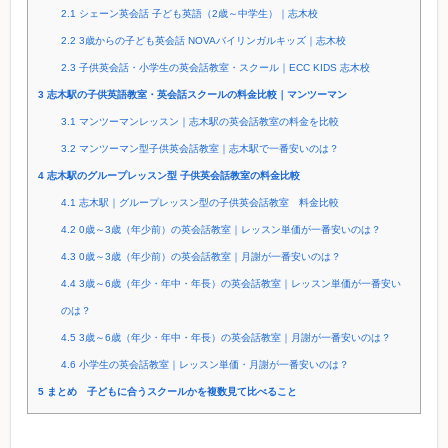
2.1
シェーン英会話 子ども英語（2歳～中学生）｜志木校
2.2
3歳からの子ども英会話 NOVAバイリンガルキッズ｜志木校
2.3
子供英会話・小学生の英会話教室・スクール｜ECC KIDS 志木校
3
志木駅の子供英語教室・英会話スクールの料金比較｜マンツーマン
3.1
マンツーマンレッスン｜志木駅の英会話教室の料金を比較
3.2
マンツーマン型子供英会話教室｜志木駅で一番安いのは？
4
志木駅のグループレッスン型 子供英会話教室の料金比較
4.1
志木駅｜グループレッスン型の子供英会話教室 料金比較
4.2
0歳～3歳（年少前）の英会話教室｜レッスン単価が一番安いのは？
4.3
0歳～3歳（年少前）の英会話教室｜月謝が一番安いのは？
4.4
3歳～6歳（年少・年中・年長）の英会話教室｜レッスン単価が一番安い
のは？
4.5
3歳～6歳（年少・年中・年長）の英会話教室｜月謝が一番安いのは？
4.6
小学生の英会話教室｜レッスン単価・月謝が一番安いのは？
5
まとめ 子どもに合うスクールかを複数見て比べること