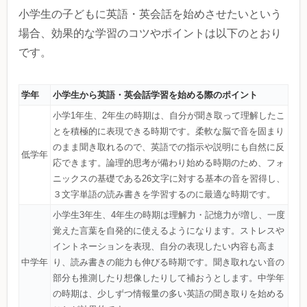
小学生の子どもに英語・英会話を始めさせたいという
場合、効果的な学習のコツやポイントは以下のとおり
です。
学年
小学生から英語・英会話学習を始める際のポイント
小学1年生、2年生の時期は、自分が聞き取って理解したこ
とを積極的に表現できる時期です。柔軟な脳で音を固まり
のまま聞き取れるので、英語での指示や説明にも自然に反
低学年
応できます。論理的思考が備わり始める時期のため、フォ
ニックスの基礎である26文字に対する基本の音を習得し、
３文字単語の読み書きを学習するのに最適な時期です。
小学生3年生、4年生の時期は理解力・記憶力が増し、一度
覚えた言葉を自発的に使えるようになります。ストレスや
イントネーションを表現、自分の表現したい内容も高ま
中学年
り、読み書きの能力も伸びる時期です。聞き取れない音の
部分も推測したり想像したりして補おうとします。中学年
の時期は、少しずつ情報量の多い英語の聞き取りを始める