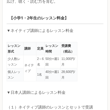
広げ、聴く・読む力を育む。
【小学1・2年生のレッスン料金】
▼ネイティブ講師によるレッスン料金
レッスン
レッスン
受講費
講師
定員
形式
時間
（税込）
少人数レ
2～6
50分×週1
11,000円/
ッスン
名
回
月
ネイテ
ィブ
個人レッ
40分×週1
28,600円/
1名
スン
回
月
▼日本人講師によるレッスン料金
（１）ネイティブ講師のレッスンとセットで受講