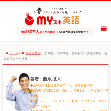
ホーム
/
英会話教室
/
幼児・小中学生｜志木駅の子供英語教室・英
会話スクール３選
著者 : 藤永 丈司
◆上智大学比較文化学部卒（現：国際教養学部）
◆初受験でTOEIC990（満点）、英検1級、小学校英語指導
者資格
◆ニンテンドー3DS TOEIC「超速」プログラム・スペシ
ャルアドバイザー