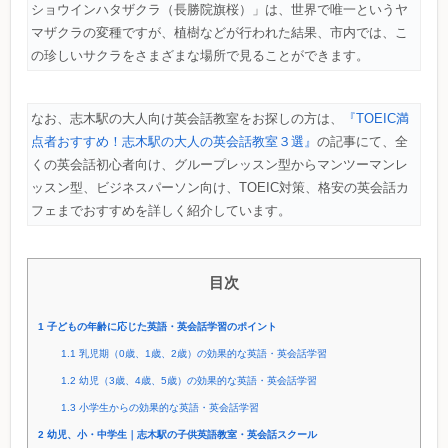
ショウインハタザクラ（長勝院旗桜）」は、世界で唯一というヤ
マザクラの変種ですが、植樹などが行われた結果、市内では、こ
の珍しいサクラをさまざまな場所で見ることができます。
なお、志木駅の大人向け英会話教室をお探しの方は、
『TOEIC満
点者おすすめ！志木駅の大人の英会話教室３選』
の記事にて、全
くの英会話初心者向け、グループレッスン型からマンツーマンレ
ッスン型、ビジネスパーソン向け、TOEIC対策、格安の英会話カ
フェまでおすすめを詳しく紹介しています。
目次
1
子どもの年齢に応じた英語・英会話学習のポイント
1.1
乳児期（0歳、1歳、2歳）の効果的な英語・英会話学習
1.2
幼児（3歳、4歳、5歳）の効果的な英語・英会話学習
1.3
小学生からの効果的な英語・英会話学習
2
幼児、小・中学生｜志木駅の子供英語教室・英会話スクール