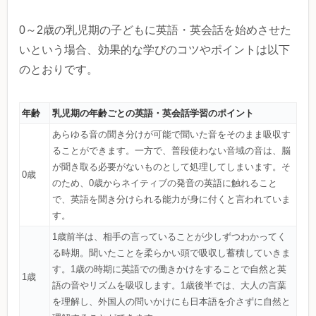
0～2歳の乳児期の子どもに英語・英会話を始めさせた
いという場合、効果的な学びのコツやポイントは以下
のとおりです。
年齢
乳児期の年齢ごとの英語・英会話学習のポイント
あらゆる音の聞き分けが可能で聞いた音をそのまま吸収す
ることができます。一方で、普段使わない音域の音は、脳
が聞き取る必要がないものとして処理してしまいます。そ
0歳
のため、0歳からネイティブの発音の英語に触れること
で、英語を聞き分けられる能力が身に付くと言われていま
す。
1歳前半は、相手の言っていることが少しずつわかってく
る時期。聞いたことを柔らかい頭で吸収し蓄積していきま
す。1歳の時期に英語での働きかけをすることで自然と英
1歳
語の音やリズムを吸収します。1歳後半では、大人の言葉
を理解し、外国人の問いかけにも日本語を介さずに自然と