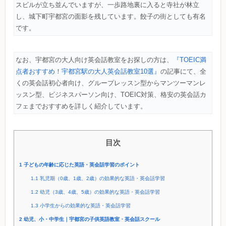
スビルが立ち並んでいますが、一歩路地裏に入ると寺社が林立
し、城下町宇都宮の面影を残しています。餃子の街としても有名
です。
なお、宇都宮の大人向け英会話教室をお探しの方は、
『TOEIC満
点者おすすめ！宇都宮駅の大人英会話教室10選』
の記事にて、全
くの英会話初心者向け、グループレッスン型からマンツーマンレ
ッスン型、ビジネスパーソン向け、TOEIC対策、格安の英会話カ
フェまでおすすめを詳しく紹介しています。
目次
1
子どもの年齢に応じた英語・英会話学習のポイント
1.1
乳児期（0歳、1歳、2歳）の効果的な英語・英会話学習
1.2
幼児（3歳、4歳、5歳）の効果的な英語・英会話学習
1.3
小学生からの効果的な英語・英会話学習
2
幼児、小・中学生｜宇都宮の子供英語教室・英会話スクール