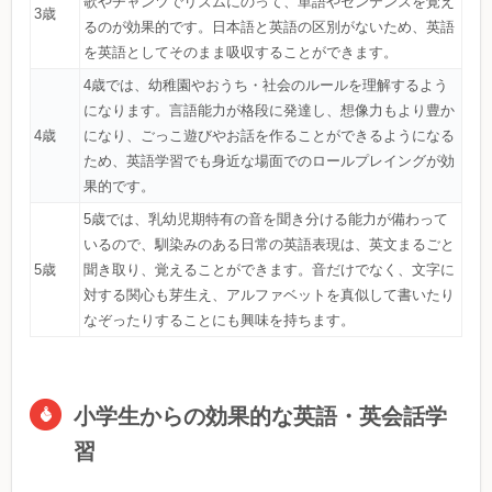
歌やチャンツでリズムにのって、単語やセンテンスを覚え
3歳
るのが効果的です。日本語と英語の区別がないため、英語
を英語としてそのまま吸収することができます。
4歳では、幼稚園やおうち・社会のルールを理解するよう
になります。言語能力が格段に発達し、想像力もより豊か
4歳
になり、ごっこ遊びやお話を作ることができるようになる
ため、英語学習でも身近な場面でのロールプレイングが効
果的です。
5歳では、乳幼児期特有の音を聞き分ける能力が備わって
いるので、馴染みのある日常の英語表現は、英文まるごと
5歳
聞き取り、覚えることができます。音だけでなく、文字に
対する関心も芽生え、アルファベットを真似して書いたり
なぞったりすることにも興味を持ちます。
小学生からの効果的な英語・英会話学
習