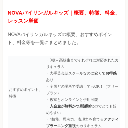
NOVAバイリンガルキッズ｜概要、特徴、料金、
レッスン単価
NOVAバイリンガルキッズの概要、おすすめポイン
ト、料金等を一覧にまとめました。
・0歳～高校生までそれぞれに対応されたカ
リキュラム
安くてお得感
・大手英会話スクールなのに
あり
・全国どの場所で受講してもOK！（フリー
おすすめポイント、
プラン）
特徴
・教室とオンラインと併用可能
入会金が無料かつ月謝制
・
なのでとても始
めやすい
アクティ
・4技能、思考力、表現力を育てる
ブラーニング重視
のカリキュラム