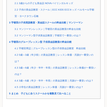
2.1
3歳からの子ども英会話 NOVAバイリンガルキッズ
2.2
子供の英会話教室・スクール｜ECC KIDS ECCキッズ ベルモール宇都
宮・ヨークタウン石橋
3
宇都宮の子供英語教室・英会話スクールの料金比較｜マンツーマン
3.1
マンツーマンレッスン｜宇都宮の英会話教室の料金を比較
3.2
マンツーマン型子供英会話教室｜宇都宮で一番安いのは？
4
宇都宮のグループレッスン型 子供英会話教室の料金比較
4.1
宇都宮周辺｜グループレッスン型の子供英会話教室 料金比較
4.2
0歳～3歳（年少前）の英会話教室｜レッスン単価・月謝が一番安いの
は？
4.3
3歳～6歳（年少・年中・年長）の英会話教室｜レッスン単価が一番安い
のは？
4.4
3歳～6歳（年少・年中・年長）の英会話教室｜月謝が一番安いのは？
4.5
小学生の英会話教室｜レッスン単価・月謝が一番安いのは？
5
まとめ 子どもに合うスクールかを複数見て比べること