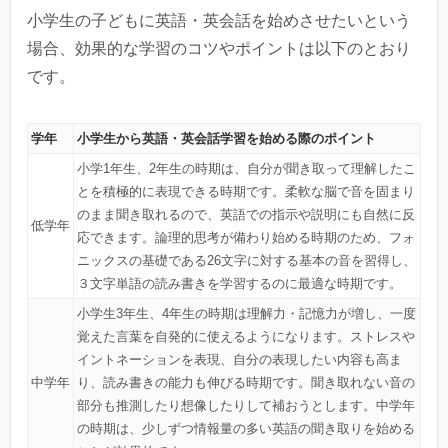
小学生の子どもに英語・英会話を始めさせたいという
場合、効果的な学習のコツやポイントは以下のとおり
です。
学年
小学生から英語・英会話学習を始める際のポイント
小学1年生、2年生の時期は、自分が聞き取って理解したこ
とを積極的に表現できる時期です。柔軟な脳で音を固まり
のまま聞き取れるので、英語での指示や説明にも自然に反
低学年
応できます。論理的思考が備わり始める時期のため、フォ
ニックスの基礎である26文字に対する基本の音を習得し、
３文字単語の読み書きを学習するのに最適な時期です。
小学生3年生、4年生の時期は理解力・記憶力が増し、一度
覚えた言葉を自発的に使えるようになります。ストレスや
イントネーションを表現、自分の表現したい内容も高ま
中学年
り、読み書きの能力も伸びる時期です。聞き取れない音の
部分も推測したり想像したりして補おうとします。中学年
の時期は、少しずつ情報量の多い英語の聞き取りを始める