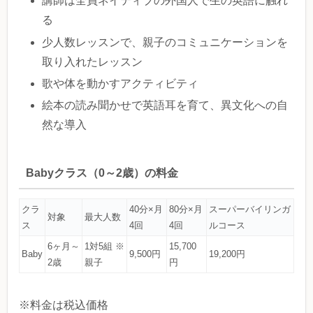
講師は全員ネイティブの外国人で生の英語に触れ
る
少人数レッスンで、親子のコミュニケーションを
取り入れたレッスン
歌や体を動かすアクティビティ
絵本の読み聞かせで英語耳を育て、異文化への自
然な導入
Babyクラス（0～2歳）の料金
クラ
40分×月
80分×月
スーパーバイリンガ
対象
最大人数
ス
4回
4回
ルコース
6ヶ月～
1対5組 ※
15,700
Baby
9,500円
19,200円
2歳
親子
円
※料金は税込価格