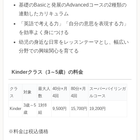
基礎のBasicと発展のAdvancedコースの2種類の
連動したカリキュラム
「英語で考える力」「自分の意思を表現する力」
を効率よく身につける
幼児の身近な日常をレッスンテーマとし、幅広い
分野での興味関心を育てる
Kinderクラス（3～5歳）の料金
クラ
最大人
40分×月
80分×月
スーパーバイリンガ
対象
ス
数
4回
4回
ルコース
3歳～5
1対8
Kinder
9,500円
15,700円
19,200円
歳
組
※料金は税込価格