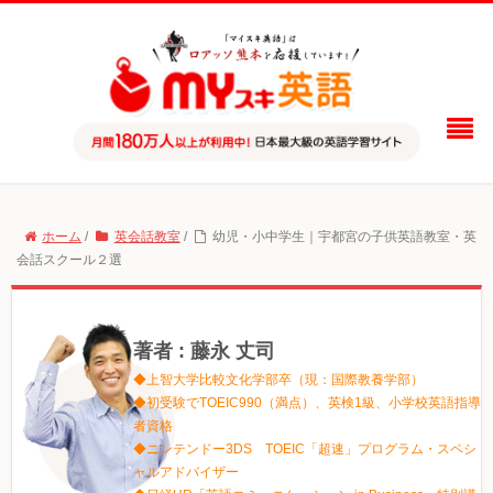
ホーム
/
英会話教室
/
幼児・小中学生｜宇都宮の子供英語教室・英
会話スクール２選
著者 : 藤永 丈司
◆上智大学比較文化学部卒（現：国際教養学部）
◆初受験でTOEIC990（満点）、英検1級、小学校英語指導
者資格
◆ニンテンドー3DS TOEIC「超速」プログラム・スペシ
ャルアドバイザー