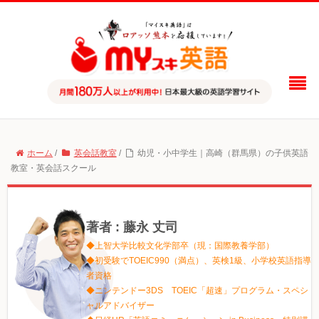
ホーム
/
英会話教室
/
幼児・小中学生｜高崎（群馬県）の子供英語
教室・英会話スクール
著者 : 藤永 丈司
◆上智大学比較文化学部卒（現：国際教養学部）
◆初受験でTOEIC990（満点）、英検1級、小学校英語指導
者資格
◆ニンテンドー3DS TOEIC「超速」プログラム・スペシ
ャルアドバイザー