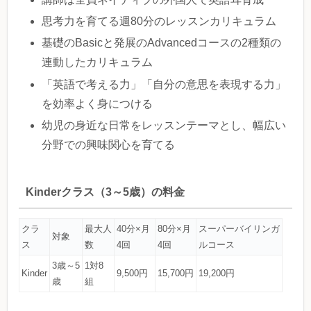
思考力を育てる週80分のレッスンカリキュラム
基礎のBasicと発展のAdvancedコースの2種類の
連動したカリキュラム
「英語で考える力」「自分の意思を表現する力」
を効率よく身につける
幼児の身近な日常をレッスンテーマとし、幅広い
分野での興味関心を育てる
Kinderクラス（3～5歳）の料金
クラ
最大人
40分×月
80分×月
スーパーバイリンガ
対象
ス
数
4回
4回
ルコース
3歳～5
1対8
Kinder
9,500円
15,700円
19,200円
歳
組