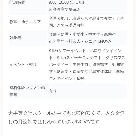
開講時間
9:00~18:00 (土日祝)
※各教室で要確認
全国各地（北海道から沖縄まで多数）※全
教室・通学エリア
国どこでも受講可能
０歳～幼児・小学生・中学生・高校生
対象者
※大学生～社会人・シニアはNOVA
KIDSサマーイベント、ハロウィンイベン
ト、KIDSスピーチコンテスト、クリスマス
イベント・交流
パーティー、中高生向け週末留学、短期留
学・夏留学・春留学など異文化体験・季節
ごとのイベント多数
無料体験レッスンの
有り
有無
大手英会話スクールの中でも比較的安くて、入会金無
しの月謝制ではじめやすいのがNOVAです。