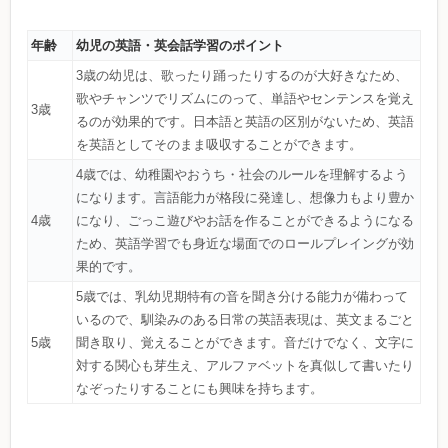
年齢
幼児の英語・英会話学習のポイント
3歳の幼児は、歌ったり踊ったりするのが大好きなため、
歌やチャンツでリズムにのって、単語やセンテンスを覚え
3歳
るのが効果的です。日本語と英語の区別がないため、英語
を英語としてそのまま吸収することができます。
4歳では、幼稚園やおうち・社会のルールを理解するよう
になります。言語能力が格段に発達し、想像力もより豊か
4歳
になり、ごっこ遊びやお話を作ることができるようになる
ため、英語学習でも身近な場面でのロールプレイングが効
果的です。
5歳では、乳幼児期特有の音を聞き分ける能力が備わって
いるので、馴染みのある日常の英語表現は、英文まるごと
5歳
聞き取り、覚えることができます。音だけでなく、文字に
対する関心も芽生え、アルファベットを真似して書いたり
なぞったりすることにも興味を持ちます。