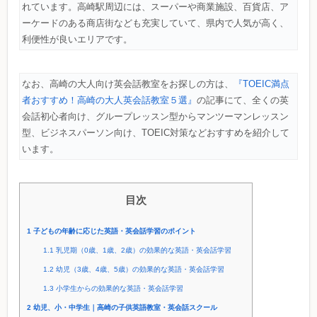
れています。高崎駅周辺には、スーパーや商業施設、百貨店、ア
ーケードのある商店街なども充実していて、県内で人気が高く、
利便性が良いエリアです。
なお、高崎の大人向け英会話教室をお探しの方は、
『TOEIC満点
者おすすめ！高崎の大人英会話教室５選』
の記事にて、全くの英
会話初心者向け、グループレッスン型からマンツーマンレッスン
型、ビジネスパーソン向け、TOEIC対策などおすすめを紹介して
います。
目次
1
子どもの年齢に応じた英語・英会話学習のポイント
1.1
乳児期（0歳、1歳、2歳）の効果的な英語・英会話学習
1.2
幼児（3歳、4歳、5歳）の効果的な英語・英会話学習
1.3
小学生からの効果的な英語・英会話学習
2
幼児、小・中学生｜高崎の子供英語教室・英会話スクール