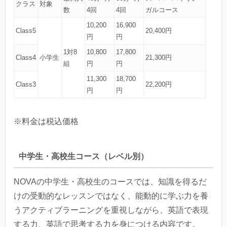
クラス
対象
数
4回
4回
ガルコース
10,200
16,900
Class5
20,400円
円
円
1対8
10,800
17,800
Class4
小学生
21,300円
組
円
円
11,300
18,700
Class3
22,200円
円
円
※料金は税込価格
中学生・高校生コース（レベル別）
NOVAの中学生・高校生のコースでは、知識を得るだ
けの受動的なレッスンではなく、能動的に学ぶ力を養
うアクティブラーニングを重視しながら、英語で表現
する力、英語で思考する力を身につける内容です。