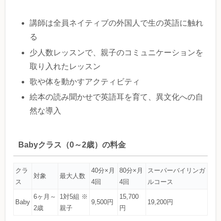
講師は全員ネイティブの外国人で生の英語に触れ
る
少人数レッスンで、親子のコミュニケーションを
取り入れたレッスン
歌や体を動かすアクティビティ
絵本の読み聞かせで英語耳を育て、異文化への自
然な導入
Babyクラス（0～2歳）の料金
クラ
40分×月
80分×月
スーパーバイリンガ
対象
最大人数
ス
4回
4回
ルコース
6ヶ月～
1対5組 ※
15,700
Baby
9,500円
19,200円
2歳
親子
円