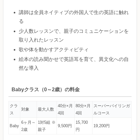
講師は全員ネイティブの外国人で生の英語に触れ
る
少人数レッスンで、親子のコミュニケーションを
取り入れたレッスン
歌や体を動かすアクティビティ
絵本の読み聞かせで英語耳を育て、異文化への自
然な導入
Babyクラス（0～2歳）の料金
クラ
40分×月
80分×月
スーパーバイリンガ
対象
最大人数
ス
4回
4回
ルコース
6ヶ月～
1対5組 ※
15,700
Baby
9,500円
19,200円
2歳
親子
円