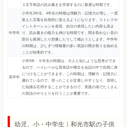
３文字単語の読み書きを学習するのに最適な時期です。
小学生3年生、4年生の時期は理解力・記憶力が増し、一度
覚えた言葉を自発的に使えるようになります。ストレスや
イントネーションを表現、自分の表現したい内容も高ま
中学年
り、読み書きの能力も伸びる時期です。聞き取れない音の
部分も推測したり想像したりして補おうとします。中学年
の時期は、少しずつ情報量の多い英語の聞き取りを始める
ことが効果的です。
小学5年・６年生の時期は、大人と似たような思考ができ
るので、ハイレベルな英単語や構文を会話の中で自然に身
につけることができます。この時期は、理解力・記憶力に
高学年
優れているので、習ったことが定着しやすくなり、習得し
た知識を応用することができるので、実践の場でたくさん
の英語のやりとりを行うことが重要です。
幼児、小・中学生｜和光市駅の子供