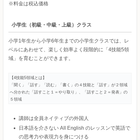
※料金は税込価格
小学生（初級・中級・上級）クラス
小学1年生から小学6年生までの小学生クラスでは、レ
ベルにあわせて、楽しく効率よく段階的に「4技能5領
域」を育むことができます。
【4技能5領域とは】
「聞く」「話す」「読む」「書く」の４技能と「話す」が２領域
へ分かれた「話すこと１＝やり取り」、「話すこと２＝発表」の
５領域
講師は全員ネイティブの外国人
日本語を介さない All English のレッスンで英語で
の思考力や表現力を身につける