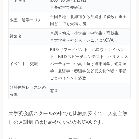
開講時間
9:00~18:00 (土日祝)
※各教室で要確認
全国各地（北海道から沖縄まで多数）※全
教室・通学エリア
国どこでも受講可能
０歳～幼児・小学生・中学生・高校生
対象者
※大学生～社会人・シニアはNOVA
KIDSサマーイベント、ハロウィンイベン
ト、KIDSスピーチコンテスト、クリスマス
イベント・交流
パーティー、中高生向け週末留学、短期留
学・夏留学・春留学など異文化体験・季節
ごとのイベント多数
無料体験レッスンの
有り
有無
大手英会話スクールの中でも比較的安くて、入会金無
しの月謝制ではじめやすいのがNOVAです。