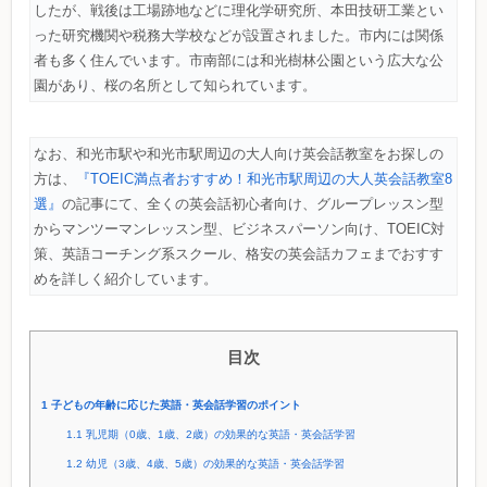
したが、戦後は工場跡地などに理化学研究所、本田技研工業とい
った研究機関や税務大学校などが設置されました。市内には関係
者も多く住んでいます。市南部には和光樹林公園という広大な公
園があり、桜の名所として知られています。
なお、和光市駅や和光市駅周辺の大人向け英会話教室をお探しの
方は、
『TOEIC満点者おすすめ！和光市駅周辺の大人英会話教室8
選』
の記事にて、全くの英会話初心者向け、グループレッスン型
からマンツーマンレッスン型、ビジネスパーソン向け、TOEIC対
策、英語コーチング系スクール、格安の英会話カフェまでおすす
めを詳しく紹介しています。
目次
1
子どもの年齢に応じた英語・英会話学習のポイント
1.1
乳児期（0歳、1歳、2歳）の効果的な英語・英会話学習
1.2
幼児（3歳、4歳、5歳）の効果的な英語・英会話学習