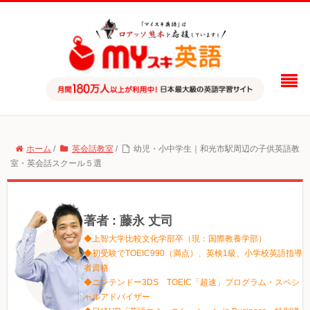
ホーム
/
英会話教室
/
幼児・小中学生｜和光市駅周辺の子供英語教
室・英会話スクール５選
著者 : 藤永 丈司
◆上智大学比較文化学部卒（現：国際教養学部）
◆初受験でTOEIC990（満点）、英検1級、小学校英語指導
者資格
◆ニンテンドー3DS TOEIC「超速」プログラム・スペシ
ャルアドバイザー