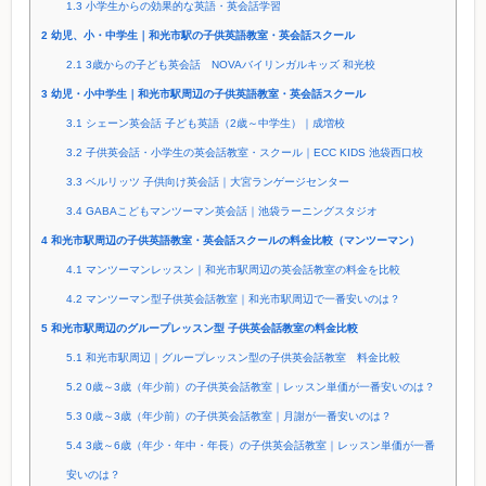
1.3
小学生からの効果的な英語・英会話学習
2
幼児、小・中学生｜和光市駅の子供英語教室・英会話スクール
2.1
3歳からの子ども英会話 NOVAバイリンガルキッズ 和光校
3
幼児・小中学生｜和光市駅周辺の子供英語教室・英会話スクール
3.1
シェーン英会話 子ども英語（2歳～中学生）｜成増校
3.2
子供英会話・小学生の英会話教室・スクール｜ECC KIDS 池袋西口校
3.3
ベルリッツ 子供向け英会話｜大宮ランゲージセンター
3.4
GABAこどもマンツーマン英会話｜池袋ラーニングスタジオ
4
和光市駅周辺の子供英語教室・英会話スクールの料金比較（マンツーマン）
4.1
マンツーマンレッスン｜和光市駅周辺の英会話教室の料金を比較
4.2
マンツーマン型子供英会話教室｜和光市駅周辺で一番安いのは？
5
和光市駅周辺のグループレッスン型 子供英会話教室の料金比較
5.1
和光市駅周辺｜グループレッスン型の子供英会話教室 料金比較
5.2
0歳～3歳（年少前）の子供英会話教室｜レッスン単価が一番安いのは？
5.3
0歳～3歳（年少前）の子供英会話教室｜月謝が一番安いのは？
5.4
3歳～6歳（年少・年中・年長）の子供英会話教室｜レッスン単価が一番
安いのは？