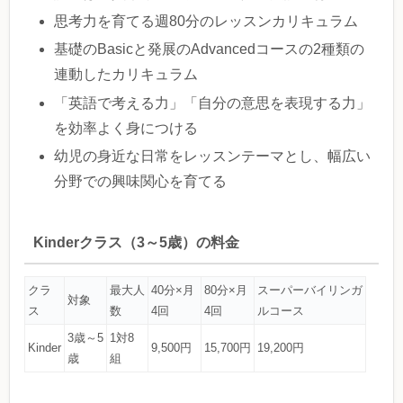
思考力を育てる週80分のレッスンカリキュラム
基礎のBasicと発展のAdvancedコースの2種類の
連動したカリキュラム
「英語で考える力」「自分の意思を表現する力」
を効率よく身につける
幼児の身近な日常をレッスンテーマとし、幅広い
分野での興味関心を育てる
Kinderクラス（3～5歳）の料金
クラ
最大人
40分×月
80分×月
スーパーバイリンガ
対象
ス
数
4回
4回
ルコース
3歳～5
1対8
Kinder
9,500円
15,700円
19,200円
歳
組