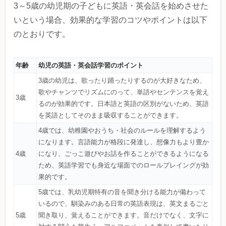
3～5歳の幼児期の子どもに英語・英会話を始めさせた
いという場合、効果的な学習のコツやポイントは以下
のとおりです。
年齢
幼児の英語・英会話学習のポイント
3歳の幼児は、歌ったり踊ったりするのが大好きなため、
歌やチャンツでリズムにのって、単語やセンテンスを覚え
3歳
るのが効果的です。日本語と英語の区別がないため、英語
を英語としてそのまま吸収することができます。
4歳では、幼稚園やおうち・社会のルールを理解するよう
になります。言語能力が格段に発達し、想像力もより豊か
4歳
になり、ごっこ遊びやお話を作ることができるようになる
ため、英語学習でも身近な場面でのロールプレイングが効
果的です。
5歳では、乳幼児期特有の音を聞き分ける能力が備わって
いるので、馴染みのある日常の英語表現は、英文まるごと
5歳
聞き取り、覚えることができます。音だけでなく、文字に