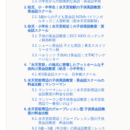
小学生からの効果的な英語・英会話学習
幼児、小・中学生｜水天宮前駅の子供英語教室・
英会話スクール
3歳からの子ども英会話 NOVAバイリンガ
ルキッズ｜人形町校（前水天宮前駅校）
幼児・小学生｜水天宮前近くの子供英語教室・英
会話スクール
子供の英会話教室｜ECC KIDS ロッテシテ
ィ錦糸町校
シェーン英会話 子ども英語｜東京スカイツ
リータウン校
ベルリッツ 子供向け英会話｜大手町ランゲ
ージセンター
「水天宮前」の地元に密着したアットホームな子
供向け英会話教室（幼児・小中学生）
IES英会話スクール 日本橋スクール
水天宮前周辺の子供英語教室・英会話スクールの
料金比較｜マンツーマン
マンツーマンレッスン｜水天宮前周辺の英
会話教室の料金を比較
マンツーマン型子供英会話教室｜水天宮前
周辺で一番安いのは？
水天宮前周辺のグループレッスン型 子供英会話教
室の料金比較
水天宮前周辺｜グループレッスン型の子供
英会話教室 料金比較
0歳～3歳（年少前）の英会話教室｜レッス