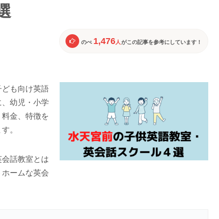
選
1,476
のべ
人
がこの記事を参考にしています！
子ども向け英語
に、幼児・小学
、料金、特徴を
ます。
英会話教室とは
トホームな英会