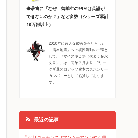
◆著書に「なぜ、留学生の99％は英語が
できないのか？」など多数（シリーズ累計
10万部以上）
2016年に甚大な被害をもたらした
「熊本地震」への復興活動の一環と
して、『マイスキ英語（代表：藤永
丈司）』は、同年７月より、Jリー
グ所属のロアッソ熊本のスポンサー
カンパニーとして協賛しておりま
す。
最近の記事
英会話コーチングはマンツーマンが効く理