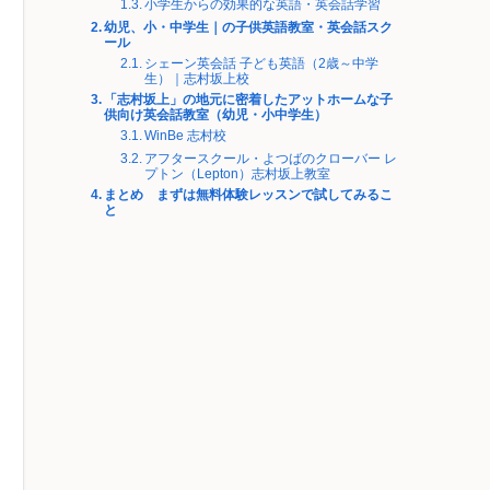
小学生からの効果的な英語・英会話学習
幼児、小・中学生｜の子供英語教室・英会話スク
ール
シェーン英会話 子ども英語（2歳～中学
生）｜志村坂上校
「志村坂上」の地元に密着したアットホームな子
供向け英会話教室（幼児・小中学生）
WinBe 志村校
アフタースクール・よつばのクローバー レ
プトン（Lepton）志村坂上教室
まとめ まずは無料体験レッスンで試してみるこ
と