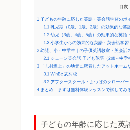
目次
1
子どもの年齢に応じた英語・英会話学習のポ
1.1
乳児期（0歳、1歳、2歳）の効果的な英
1.2
幼児（3歳、4歳、5歳）の効果的な英語
1.3
小学生からの効果的な英語・英会話学習
2
幼児、小・中学生｜の子供英語教室・英会話
2.1
シェーン英会話 子ども英語（2歳～中学
3
「志村坂上」の地元に密着したアットホーム
3.1
WinBe 志村校
3.2
アフタースクール・よつばのクローバー レ
4
まとめ まずは無料体験レッスンで試してみ
子どもの年齢に応じた英