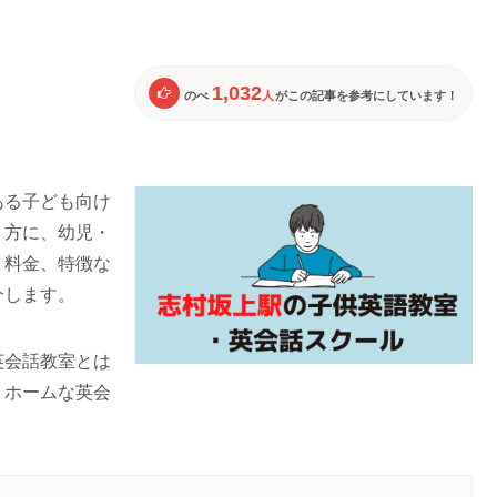
1,032
のべ
人
がこの記事を参考にしています！
ある子ども向け
う方に、幼児・
、料金、特徴な
介します。
英会話教室とは
トホームな英会