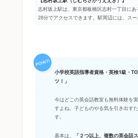
【志村坂上
駅
（しむらさかうええき）
】
志村坂上駅は、東京都板橋区志村一丁目にあ
28分でアクセスできます。駅周辺には、ス
小学校英語指導者資格・英検1級・T
ツ！」
今はどこの英会話教室も無料体験を
すよね。子どものやる気を引き出す
す。
「２つ以上、複数の英会話
基本は、