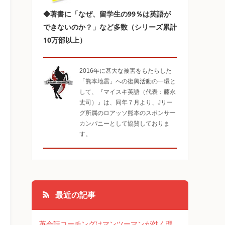
◆著書に「なぜ、留学生の99％は英語が
できないのか？」など多数（シリーズ累計
10万部以上）
2016年に甚大な被害をもたらした
「熊本地震」への復興活動の一環と
して、『マイスキ英語（代表：藤永
丈司）』は、同年７月より、Jリー
グ所属のロアッソ熊本のスポンサー
カンパニーとして協賛しておりま
す。
最近の記事
英会話コーチングはマンツーマンが効く理