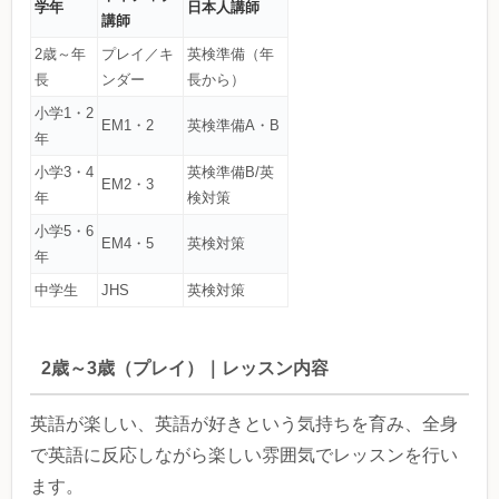
学年
日本人講師
講師
2歳～年
プレイ／キ
英検準備（年
長
ンダー
長から）
小学1・2
EM1・2
英検準備A・B
年
小学3・4
英検準備B/英
EM2・3
年
検対策
小学5・6
EM4・5
英検対策
年
中学生
JHS
英検対策
2歳～3歳（プレイ）｜レッスン内容
英語が楽しい、英語が好きという気持ちを育み、全身
で英語に反応しながら楽しい雰囲気でレッスンを行い
ます。