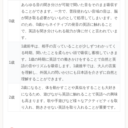
あらゆる音の聞き分けが可能で聞いた音をそのまま吸収す
ることができます。一方で、普段使わない音域の音は、脳
が聞き取る必要がないものとして処理してしまいます。そ
0歳
のため、0歳からネイティブの発音の英語に触れること
で、英語を聞き分けられる能力が身に付くと言われていま
す。
1歳前半は、相手の言っていることが少しずつわかってく
る時期。聞いたことを柔らかい頭で吸収し蓄積していきま
す。1歳の時期に英語での働きかけをすることで自然と英
1歳
語の音やリズムを吸収します。1歳後半では、大人の言葉
を理解し、外国人の問いかけにも日本語を介さずに自然と
理解することができます。
2歳になると、体を動かすことや真似をすることも大好き
になるため、遊びながら英語に触れることで英語への興味
2歳
も高まります。歌や手遊びなど様々なアクティビティを取
り入れ、飽きさせない英語を取り入れることが重要です。