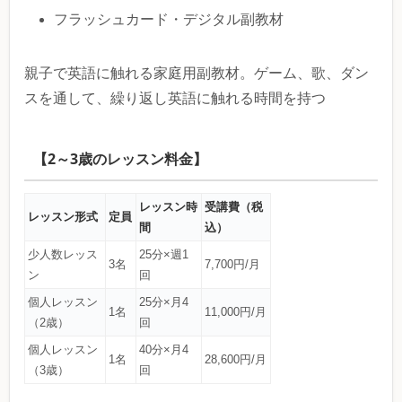
フラッシュカード・デジタル副教材
親子で英語に触れる家庭用副教材。ゲーム、歌、ダン
スを通して、繰り返し英語に触れる時間を持つ
【2～3歳のレッスン料金】
レッスン時
受講費（税
レッスン形式
定員
間
込）
少人数レッス
25分×週1
3名
7,700円/月
ン
回
個人レッスン
25分×月4
1名
11,000円/月
（2歳）
回
個人レッスン
40分×月4
1名
28,600円/月
（3歳）
回