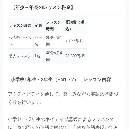
【年少～年長のレッスン料金】
レッスン
受講費（税
レッスン形式
定員
時間
込）
少人数レッス
2～6
25分×週1
7,700円/月
ン
名
回
40分×月4
個人レッスン
1名
28,600円/月
回
小学校1年生・2年生（EM1・2）｜レッスン内容
アクティビティを通して、楽しみながら英語の基礎づ
くりを行います。
小学1年・2年生のネイティブ講師によるレッスンで
は、身の回りの英語に触れて、自然な英語表現ができ