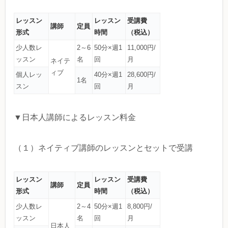
レッスン
レッスン
受講費
講師
定員
形式
時間
（税込）
少人数レ
2～6
50分×週1
11,000円/
ッスン
名
回
月
ネイテ
ィブ
個人レッ
40分×週1
28,600円/
1名
スン
回
月
▼日本人講師によるレッスン料金
（１）ネイティブ講師のレッスンとセットで受講
レッスン
レッスン
受講費
講師
定員
形式
時間
（税込）
少人数レ
2～4
50分×週1
8,800円/
ッスン
名
回
月
日本人