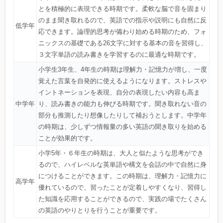
とを積極的に表現できる時期です。柔軟な脳で音を固まり
のまま聞き取れるので、英語での指示や説明にも自然に反
低学年
応できます。論理的思考が備わり始める時期のため、フォ
ニックスの基礎である26文字に対する基本の音を習得し、
３文字単語の読み書きを学習するのに最適な時期です。
小学生3年生、4年生の時期は理解力・記憶力が増し、一度
覚えた言葉を自発的に使えるようになります。ストレスや
イントネーションを表現、自分の表現したい内容も高ま
中学年
り、読み書きの能力も伸びる時期です。聞き取れない音の
部分も推測したり想像したりして補おうとします。中学年
の時期は、少しずつ情報量の多い英語の聞き取りを始める
ことが効果的です。
小学5年・６年生の時期は、大人と似たような思考ができ
るので、ハイレベルな英単語や構文を会話の中で自然に身
につけることができます。この時期は、理解力・記憶力に
高学年
優れているので、習ったことが定着しやすくなり、習得し
た知識を応用することができるので、実践の場でたくさん
の英語のやりとりを行うことが重要です。