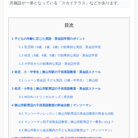
共施設が一体となっている「スカイテラス」などがあります。
目次
1
子どもの年齢に応じた英語・英会話学習のポイント
1.1
乳児期（0歳、1歳、2歳）の効果的な英語・英会話学習
1.2
幼児（3歳、4歳、5歳）の効果的な英語・英会話学習
1.3
小学生からの効果的な英語・英会話学習
2
幼児、小・中学生｜狭山市駅の子供英語教室・英会話スクール
2.1
シェーン英会話 子ども英語（2歳～中学生）｜狭山校
3
幼児・小学生｜狭山市駅周辺の子供英語教室・英会話スクール
3.1
NOVAバイリンガルキッズ｜所沢校
4
狭山市駅周辺の子供英語教室の料金比較｜マンツーマン
4.1
マンツーマンレッスン｜狭山市駅周辺の英会話教室の料金を比較
4.2
マンツーマン型子供英会話教室｜狭山市駅周辺で一番安いのは？
4.3
狭山市駅から徒歩圏内の子ども英会話教室は？（マンツーマン）