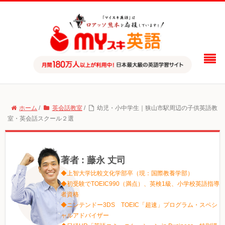
ホーム
/
英会話教室
/
幼児・小中学生｜狭山市駅周辺の子供英語教
室・英会話スクール２選
著者 : 藤永 丈司
◆上智大学比較文化学部卒（現：国際教養学部）
◆初受験でTOEIC990（満点）、英検1級、小学校英語指導
者資格
◆ニンテンドー3DS TOEIC「超速」プログラム・スペシ
ャルアドバイザー