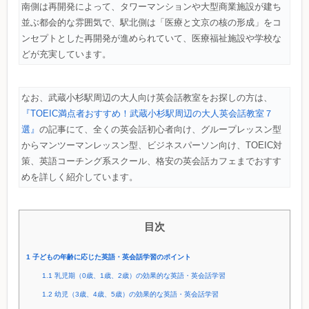
南側は再開発によって、タワーマンションや大型商業施設が建ち
並ぶ都会的な雰囲気で、駅北側は「医療と文京の核の形成」をコ
ンセプトとした再開発が進められていて、医療福祉施設や学校な
どが充実しています。
なお、武蔵小杉駅周辺の大人向け英会話教室をお探しの方は、
『TOEIC満点者おすすめ！武蔵小杉駅周辺の大人英会話教室７
選』
の記事にて、全くの英会話初心者向け、グループレッスン型
からマンツーマンレッスン型、ビジネスパーソン向け、TOEIC対
策、英語コーチング系スクール、格安の英会話カフェまでおすす
めを詳しく紹介しています。
目次
1
子どもの年齢に応じた英語・英会話学習のポイント
1.1
乳児期（0歳、1歳、2歳）の効果的な英語・英会話学習
1.2
幼児（3歳、4歳、5歳）の効果的な英語・英会話学習