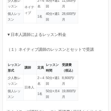
少人数レ
2～6
50分×週1
11,000円/
ッスン
名
回
月
ネイテ
ィブ
個人レッ
40分×週1
28,600円/
1名
スン
回
月
▼日本人講師によるレッスン料金
（１）ネイティブ講師のレッスンとセットで受講
レッスン
レッスン
受講費
講師
定員
形式
時間
（税込）
少人数レ
2～4
50分×週1
8,800円/
ッスン
名
回
月
日本人
個人レッ
50分×月4
19,800円/
1名
スン
回
月