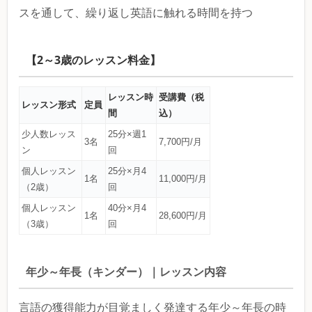
スを通して、繰り返し英語に触れる時間を持つ
【2～3歳のレッスン料金】
レッスン時
受講費（税
レッスン形式
定員
間
込）
少人数レッス
25分×週1
3名
7,700円/月
ン
回
個人レッスン
25分×月4
1名
11,000円/月
（2歳）
回
個人レッスン
40分×月4
1名
28,600円/月
（3歳）
回
年少～年長（キンダー）｜レッスン内容
言語の獲得能力が目覚ましく発達する年少～年長の時