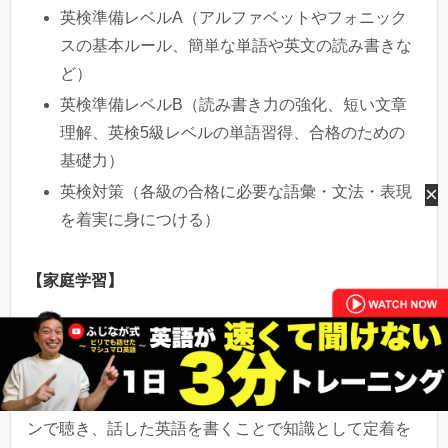
英検準備レベルA（アルファベットやフォニック
スの基本ルール、簡単な単語や英文の読み書きな
ど）
英検準備レベルB（読み書き力の強化、短い文章
理解、英検5級レベルの単語習得、合格のための
基礎力）
×
英検対策（各級の合格に必要な語彙・文法・表現
を着実に身につける）
【家庭学習】
ワークブック
毎回のレッスンでのワークブックからの宿題。レッス
ンで聴き、話した英語を書くことで知識として定着を