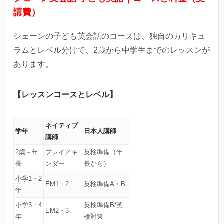
講費）
シェーンの子ども英会話のコースは、独⾃のカリキュ
ラムとレベル分けで、2歳から中学⽣までのレッスンが
あります。
【レッスンコースとレベル】
ネイティブ
学年
日本人講師
講師
2歳～年
プレイ／キ
英検準備（年
長
ンダー
長から）
小学1・2
EM1・2
英検準備A・B
年
小学3・4
英検準備B/英
EM2・3
年
検対策