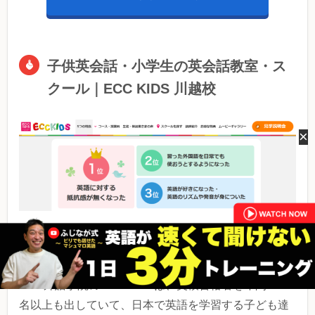
子供英会話・小学生の英会話教室・ス
クール｜ECC KIDS 川越校
×
※出典元：ECC外語学院公式HP
ECC外語学院のECC KIDSは、英検合格者を年間6000
名以上も出していて、日本で英語を学習する子ども達