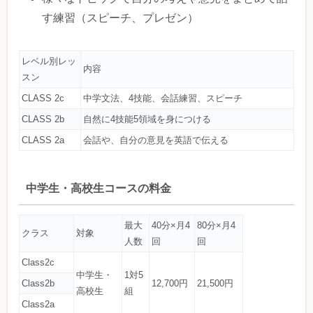
す練習（スピーチ、プレゼン）
レベル別レッ
内容
スン
CLASS 2c
中学文法、4技能、会話練習、スピーチ
CLASS 2b
自然に4技能5領域を身につける
CLASS 2a
会話や、自分の意見を英語で伝える
中学生・高校生コースの料金
最大
40分×月4
80分×月4
クラス
対象
人数
回
回
Class2c
中学生・
1対5
Class2b
12,700円
21,500円
高校生
組
Class2a