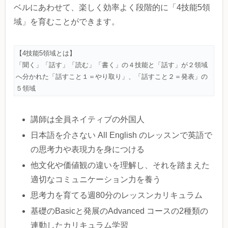
ベルにあわせて、楽しく効率よく段階的に「4技能5領
域」を育むことができます。
【4技能5領域とは】
「聞く」「話す」「読む」「書く」の４技能と「話す」が２領域
へ分かれた「話すこと１＝やり取り」、「話すこと２＝発表」の
５領域
講師は全員ネイティブの外国人
日本語を介さない All English のレッスンで英語で
の思考力や表現力を身につける
他文化や価値観の違いを理解し、それを踏まえた
適切なコミュニケーション力を養う
思考力を育てる週80分のレッスンカリキュラム
基礎のBasicと発展のAdvanced コースの2種類の
連動したカリキュラム学習