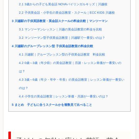
2.1
3歳からの子ども英会話 NOVAバイリンガルキッズ｜川越校
2.2
子供英会話・小学生の英会話教室・スクール｜ECC KIDS 川越校
3
川越駅の子供英語教室・英会話スクールの料金比較｜マンツーマン
3.1
マンツーマンレッスン｜川越の英会話教室の料金を比較
3.2
マンツーマン型子供英会話教室｜川越駅で一番安いのは？
4
川越駅のグループレッスン型 子供英会話教室の料金比較
4.1
川越駅｜グループレッスン型の子供英会話教室 料金比較
4.2
0歳～3歳（年少前）の英会話教室｜月謝・レッスン単価が一番安いの
は？
4.3
3歳～6歳（年少・年中・年長）の英会話教室｜レッスン単価が一番安い
のは？
4.4
小学生の英会話教室｜レッスン単価・月謝が一番安いのは？
5
まとめ 子どもに合うスクールかを複数見て比べること