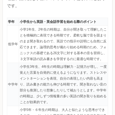
です。
学年
小学生から英語・英会話学習を始める際のポイント
小学1年生、2年生の時期は、自分が聞き取って理解したこ
とを積極的に表現できる時期です。柔軟な脳で音を固まり
のまま聞き取れるので、英語での指示や説明にも自然に反
低学年
応できます。論理的思考が備わり始める時期のため、フォ
ニックスの基礎である26文字に対する基本の音を習得し、
３文字単語の読み書きを学習するのに最適な時期です。
小学生3年生、4年生の時期は理解力・記憶力が増し、一度
覚えた言葉を自発的に使えるようになります。ストレスや
イントネーションを表現、自分の表現したい内容も高ま
中学年
り、読み書きの能力も伸びる時期です。聞き取れない音の
部分も推測したり想像したりして補おうとします。中学年
の時期は、少しずつ情報量の多い英語の聞き取りを始める
ことが効果的です。
小学5年・６年生の時期は、大人と似たような思考ができ