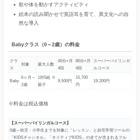
歌や体を動かすアクティビティ
絵本の読み聞かせで英語耳を育て、異文化への自
然な導入
Babyクラス（0～2歳）の料金
クラ
40分×月
80分×月
スーパーバイリンガ
対象
最大人数
ス
4回
4回
ルコース
6ヶ月～
1対5組 ※
15,700
Baby
9,500円
19,200円
2歳
親子
円
※料金は税込価格
【スーパーバイリンガルコース】
0歳～幼児・小学生までを対象に「レッスン」と自宅学習ツールの
「KIDSチャンネル」「ネイティブKIDS」の全てが含まれるフル