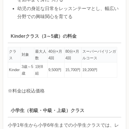
幼児の身近な日常をレッスンテーマとし、幅広い
分野での興味関心を育てる
Kinderクラス（3～5歳）の料金
クラ
最大人
40分×月
80分×月
スーパーバイリンガ
対象
ス
数
4回
4回
ルコース
3歳～5
1対8
Kinder
9,500円
15,700円
19,200円
歳
組
※料金は税込価格
小学生（初級・中級・上級）クラス
小学1年生から小学6年生までの小学生クラスでは、レ