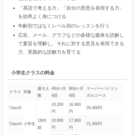
「英語で考える力」「自分の意思を表現する力」
を効率よく身につける
年齢別ではなくレベル別のレッスンを行う
広告、メール、グラフなどの多様な媒体を読解し
て要旨を理解し、それに対する意見を表現できる
力、実践的な読解力を育てる
小学生クラスの料金
最大人
40分×月
80分×月
スーパーバイリン
クラス
対象
数
4回
4回
ガルコース
10,200
16,900
Class5
20,400円
円
円
1対8
10,800
17,800
Class4
小学生
21,300円
組
円
円