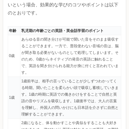
いという場合、効果的な学びのコツやポイントは以下
のとおりです。
年齢
乳児期の年齢ごとの英語・英会話学習のポイント
あらゆる音の聞き分けが可能で聞いた音をそのまま吸収す
ることができます。一方で、普段使わない音域の音は、脳
が聞き取る必要がないものとして処理してしまいます。そ
0歳
のため、0歳からネイティブの発音の英語に触れること
で、英語を聞き分けられる能力が身に付くと言われていま
す。
1歳前半は、相手の言っていることが少しずつわかってく
る時期。聞いたことを柔らかい頭で吸収し蓄積していきま
す。1歳の時期に英語での働きかけをすることで自然と英
1歳
語の音やリズムを吸収します。1歳後半では、大人の言葉
を理解し、外国人の問いかけにも日本語を介さずに自然と
理解することができます。
2歳になると、体を動かすことや真似をすることも大好き