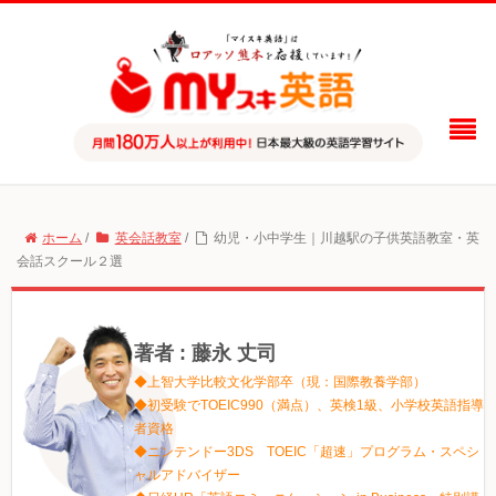
ホーム
/
英会話教室
/
幼児・小中学生｜川越駅の子供英語教室・英
会話スクール２選
著者 : 藤永 丈司
◆上智大学比較文化学部卒（現：国際教養学部）
◆初受験でTOEIC990（満点）、英検1級、小学校英語指導
者資格
◆ニンテンドー3DS TOEIC「超速」プログラム・スペシ
ャルアドバイザー