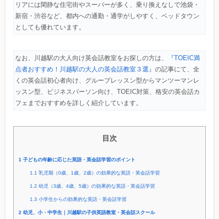
リアには閑静な住宅街やスーパーが多く、乗り換えなしで池袋・
新宿・渋谷など、都内への通勤・通学がしやすく、ベッドタウン
としても優れています。
なお、川越駅の大人向け英会話教室をお探しの方は、
『TOEIC満
点者おすすめ！川越駅の大人の英会話教室３選』
の記事にて、全
くの英会話初心者向け、グループレッスン型からマンツーマンレ
ッスン型、ビジネスパーソン向け、TOEIC対策、格安の英会話カ
フェまでおすすめを詳しく紹介しています。
目次
1
子どもの年齢に応じた英語・英会話学習のポイント
1.1
乳児期（0歳、1歳、2歳）の効果的な英語・英会話学習
1.2
幼児（3歳、4歳、5歳）の効果的な英語・英会話学習
1.3
小学生からの効果的な英語・英会話学習
2
幼児、小・中学生｜川越駅の子供英語教室・英会話スクール