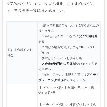
NOVAバイリンガルキッズの概要、おすすめポイン
ト、料金等を一覧にまとめました。
・0歳～高校生までそれぞれに対応されたカ
リキュラム
安くてお得感
・大手英会話スクールなのに
あり
・全国どの場所で受講してもOK！（フリー
おすすめポイント、
プラン）
特徴
・教室とオンラインと併用可能
入会金が無料かつ月謝制
・
なのでとても始
めやすい
アクティ
・4技能、思考力、表現力を育てる
ブラーニング重視
のカリキュラム
【Baby（0～2歳）】月額9,500円～（税
込）※月4回
【Kinder（3～5歳）】月額9,500円～（税