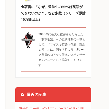
◆著書に「なぜ、留学生の99％は英語が
できないのか？」など多数（シリーズ累計
10万部以上）
2016年に甚大な被害をもたらした
「熊本地震」への復興活動の一環と
して、『マイスキ英語（代表：藤永
丈司）』は、同年７月より、Jリー
グ所属のロアッソ熊本のスポンサー
カンパニーとして協賛しておりま
す。
最近の記事
英会話コーチングはマンツーマンが効く理