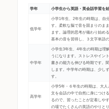
学年
小学生から英語・英会話学習を
小学1年生、2年生の時期は、自
す。柔軟な脳で音を固まりのま
低学年
ます。論理的思考が備わり始める
基本の音を習得し、３文字単語
小学生3年生、4年生の時期は理
うになります。ストレスやイン
中学年
書きの能力も伸びる時期です。
します。中学年の時期は、少し
す。
小学5年・６年生の時期は、大人
文を会話の中で自然に身につけ
高学年
るので、習ったことが定着しや
の場でたくさんの英語のやりと