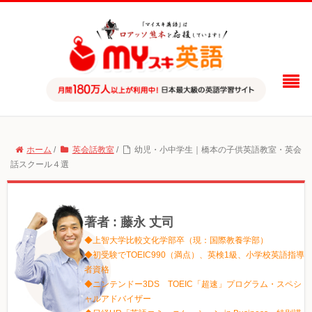
ホーム
/
英会話教室
/
幼児・小中学生｜橋本の子供英語教室・英会
話スクール４選
著者 : 藤永 丈司
◆上智大学比較文化学部卒（現：国際教養学部）
◆初受験でTOEIC990（満点）、英検1級、小学校英語指導
者資格
◆ニンテンドー3DS TOEIC「超速」プログラム・スペシ
ャルアドバイザー