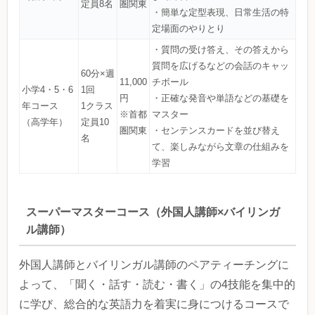
定員8名
圏関東
・簡単な定型表現、日常生活の特
定場面のやりとり
・質問の受け答え、その答えから
質問を広げるなどの会話のキャッ
60分×週
11,000
チボール
小学4・5・6
1回
円
・正確な発音や単語などの基礎を
年コース
1クラス
※首都
マスター
（高学年）
定員10
圏関東
・センテンスカードを並び替え
名
て、楽しみながら文章の仕組みを
学習
スーパーマスターコース（外国人講師×バイリンガ
ル講師）
外国人講師とバイリンガル講師のペアティーチングに
よって、「聞く・話す・読む・書く」の4技能を集中的
に学び、総合的な英語力を着実に身につけるコースで