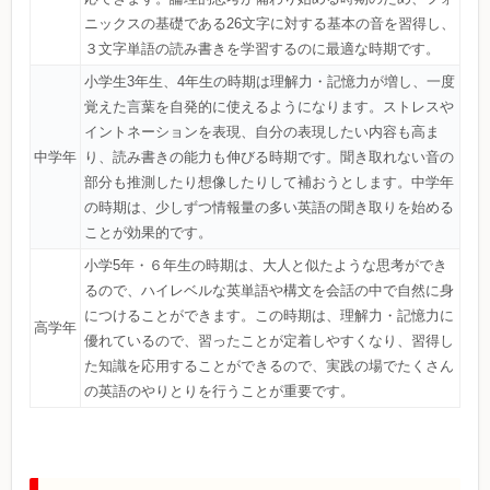
ニックスの基礎である26文字に対する基本の音を習得し、
３文字単語の読み書きを学習するのに最適な時期です。
小学生3年生、4年生の時期は理解力・記憶力が増し、一度
覚えた言葉を自発的に使えるようになります。ストレスや
イントネーションを表現、自分の表現したい内容も高ま
中学年
り、読み書きの能力も伸びる時期です。聞き取れない音の
部分も推測したり想像したりして補おうとします。中学年
の時期は、少しずつ情報量の多い英語の聞き取りを始める
ことが効果的です。
小学5年・６年生の時期は、大人と似たような思考ができ
るので、ハイレベルな英単語や構文を会話の中で自然に身
につけることができます。この時期は、理解力・記憶力に
高学年
優れているので、習ったことが定着しやすくなり、習得し
た知識を応用することができるので、実践の場でたくさん
の英語のやりとりを行うことが重要です。