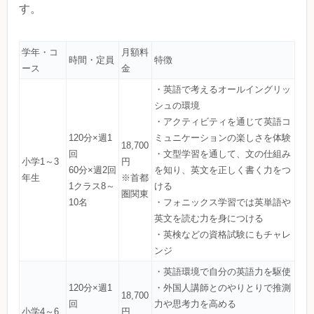
す。
学年・コ
月額料
時間・定員
特徴
ース
金
・英語で考えるオールイングリッ
シュの環境
・アクティビティを通じて英語コ
120分×週1
ミュニケーションの楽しさを体験
18,700
回
・文型学習を通して、文の仕組み
小学1～3
円
60分×週2回
を知り、英文を正しく書く力をつ
年生
※首都
1クラス8～
ける
圏関東
10名
・フォニックス学習では英単語や
英文を読む力を身につける
・英検などの資格試験にもチャレ
ンジ
・英語環境で自分の英語力を駆使
120分×週1
・外国人講師とのやりとりで推測
18,700
回
力や思考力を高める
小学4～6
円