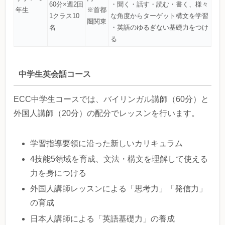
60分×週2回
・聞く・話す・読む・書く、様々
年生
※首都
1クラス10
な角度からターゲット構文を学習
圏関東
名
・英語のゆるぎない基礎力をつけ
る
中学生英会話コース
ECC中学生コースでは、バイリンガル講師（60分）と
外国人講師（20分）の配分でレッスンを行います。
学習指導要領に沿った新しいカリキュラム
4技能5領域を育成、文法・構文を理解して使える
力を身につける
外国人講師レッスンによる「思考力」「発信力」
の育成
日本人講師による「英語基礎力」の養成