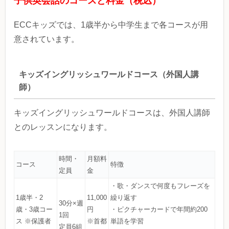
子供英会話のコースと料金（税込）
ECCキッズでは、1歳半から中学生まで各コースが用
意されています。
キッズイングリッシュワールドコース（外国人講
師）
キッズイングリッシュワールドコースは、外国人講師
とのレッスンになります。
時間・
月額料
コース
特徴
定員
金
・歌・ダンスで何度もフレーズを
1歳半・2
11,000
繰り返す
30分×週
歳・3歳コー
円
・ピクチャーカードで年間約200
1回
ス ※保護者
※首都
単語を学習
定員6組