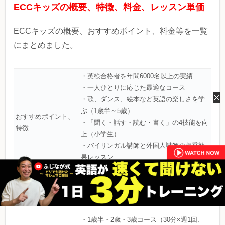
ECCキッズの概要、特徴、料金、レッスン単価
ECCキッズの概要、おすすめポイント、料金等を一覧
にまとめました。
・英検合格者を年間6000名以上の実績
・一人ひとりに応じた最適なコース
×
・歌、ダンス、絵本など英語の楽しさを学
ぶ（1歳半～5歳）
おすすめポイント、
・「聞く・話す・読む・書く」の4技能を向
特徴
上（小学生）
・バイリンガル講師と外国人講師の相乗効
果レッスン
・日本人スタッフによる安心サポート
＜キッズイングリッシュワールドコース※
外国人講師＞
・1歳半・2歳・3歳コース（30分×週1回、