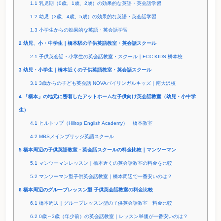
1.1
乳児期（0歳、1歳、2歳）の効果的な英語・英会話学習
1.2
幼児（3歳、4歳、5歳）の効果的な英語・英会話学習
1.3
小学生からの効果的な英語・英会話学習
2
幼児、小・中学生｜橋本駅の子供英語教室・英会話スクール
2.1
子供英会話・小学生の英会話教室・スクール｜ECC KIDS 橋本校
3
幼児・小学生｜橋本近くの子供英語教室・英会話スクール
3.1
3歳からの子ども英会話 NOVAバイリンガルキッズ｜南大沢校
4
「橋本」の地元に密着したアットホームな子供向け英会話教室（幼児・小中学
生）
4.1
ヒルトップ（Hilltop English Academy） 橋本教室
4.2
MBSメインブリッジ英語スクール
5
橋本周辺の子供英語教室・英会話スクールの料金比較｜マンツーマン
5.1
マンツーマンレッスン｜橋本近くの英会話教室の料金を比較
5.2
マンツーマン型子供英会話教室｜橋本周辺で一番安いのは？
6
橋本周辺のグループレッスン型 子供英会話教室の料金比較
6.1
橋本周辺｜グループレッスン型の子供英会話教室 料金比較
6.2
0歳～3歳（年少前）の英会話教室｜レッスン単価が一番安いのは？