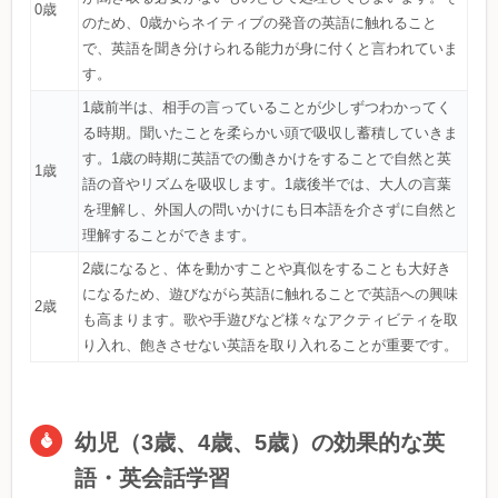
0歳
のため、0歳からネイティブの発音の英語に触れること
で、英語を聞き分けられる能力が身に付くと言われていま
す。
1歳前半は、相手の言っていることが少しずつわかってく
る時期。聞いたことを柔らかい頭で吸収し蓄積していきま
す。1歳の時期に英語での働きかけをすることで自然と英
1歳
語の音やリズムを吸収します。1歳後半では、大人の言葉
を理解し、外国人の問いかけにも日本語を介さずに自然と
理解することができます。
2歳になると、体を動かすことや真似をすることも大好き
になるため、遊びながら英語に触れることで英語への興味
2歳
も高まります。歌や手遊びなど様々なアクティビティを取
り入れ、飽きさせない英語を取り入れることが重要です。
幼児（3歳、4歳、5歳）の効果的な英
語・英会話学習