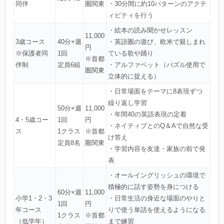
同伴
圏関東
・30分間に約10パターンのアクテ
ィビティを行う
・絵本の読み聞かせレッスン
11,000
3歳コース
40分×週
・英語圏の遊び、欧米で親しまれ
円
※保護者同
1回
ている歌や踊り
※首都
伴制
定員6組
・アルファベット（パズル使用で
圏関東
立体的に捉える）
・日常場面をテーマに8表現ずつ
繰り返し学習
50分×週
11,000
・年間40の英語表現の定着
4・5歳コー
1回
円
・ネイティブとのQ＆Aで自然な受
ス
1クラス
※首都
け答え
定員8名
圏関東
・学習内容を友達・家族の前で発
表
・オールイングリッシュの環境で
積極的に話す姿勢を身につける
60分×週
11,000
小学1・2・3
・日常生活の身近な場面のやりと
1回
円
年コース
りで使う単語を使えるようになる
1クラス
※首都
（低学年）
まで練習