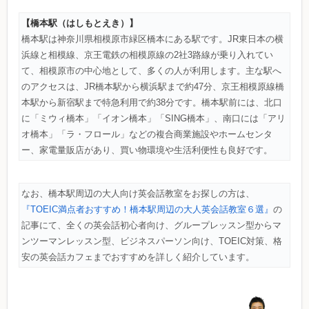
【橋本駅（はしもとえき）】
橋本駅は神奈川県相模原市緑区橋本にある駅です。JR東日本の横
浜線と相模線、京王電鉄の相模原線の2社3路線が乗り入れてい
て、相模原市の中心地として、多くの人が利用します。主な駅へ
のアクセスは、JR橋本駅から横浜駅まで約47分、京王相模原線橋
本駅から新宿駅まで特急利用で約38分です。橋本駅前には、北口
に「ミウィ橋本」「イオン橋本」「SING橋本」、南口には「アリ
オ橋本」「ラ・フロール」などの複合商業施設やホームセンタ
ー、家電量販店があり、買い物環境や生活利便性も良好です。
なお、橋本駅周辺の大人向け英会話教室をお探しの方は、
『TOEIC満点者おすすめ！橋本駅周辺の大人英会話教室６選』
の
記事にて、全くの英会話初心者向け、グループレッスン型からマ
ンツーマンレッスン型、ビジネスパーソン向け、TOEIC対策、格
安の英会話カフェまでおすすめを詳しく紹介しています。