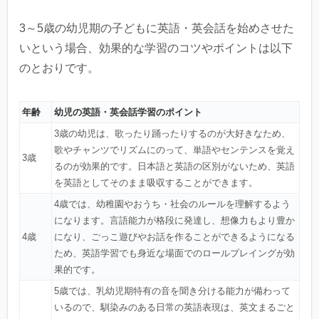
3～5歳の幼児期の子どもに英語・英会話を始めさせた
いという場合、効果的な学習のコツやポイントは以下
のとおりです。
年齢
幼児の英語・英会話学習のポイント
3歳の幼児は、歌ったり踊ったりするのが大好きなため、
歌やチャンツでリズムにのって、単語やセンテンスを覚え
3歳
るのが効果的です。日本語と英語の区別がないため、英語
を英語としてそのまま吸収することができます。
4歳では、幼稚園やおうち・社会のルールを理解するよう
になります。言語能力が格段に発達し、想像力もより豊か
4歳
になり、ごっこ遊びやお話を作ることができるようになる
ため、英語学習でも身近な場面でのロールプレイングが効
果的です。
5歳では、乳幼児期特有の音を聞き分ける能力が備わって
いるので、馴染みのある日常の英語表現は、英文まるごと