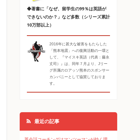
◆著書に「なぜ、留学生の99％は英語が
できないのか？」など多数（シリーズ累計
10万部以上）
2016年に甚大な被害をもたらした
「熊本地震」への復興活動の一環と
して、『マイスキ英語（代表：藤永
丈司）』は、同年７月より、Jリー
グ所属のロアッソ熊本のスポンサー
カンパニーとして協賛しておりま
す。
最近の記事
英会話コーチングはマンツーマンが効く理