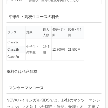
CLASS 2a
会話や、自分の意見を英語で伝える
中学生・高校生コースの料金
最大
40分×月4
80分×月4
クラス
対象
人数
回
回
Class2c
中学生・
1対5
Class2b
12,700円
21,500円
高校生
組
Class2a
※料金は税込価格
マンツーマンコース
NOVAバイリンガルKIDSでは、1対1のマンツーマンレ
ッスンによる決まった曜日・時間に受講する「固定プ