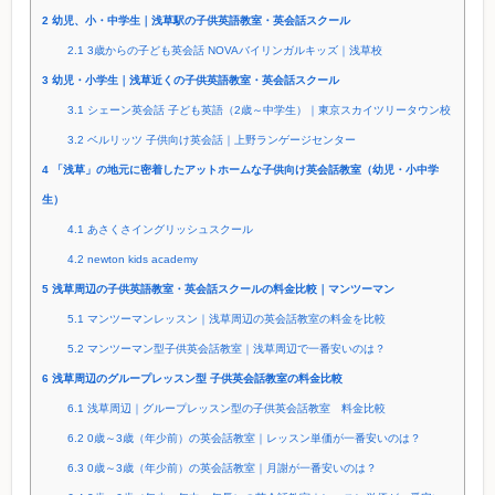
2
幼児、小・中学生｜浅草駅の子供英語教室・英会話スクール
2.1
3歳からの子ども英会話 NOVAバイリンガルキッズ｜浅草校
3
幼児・小学生｜浅草近くの子供英語教室・英会話スクール
3.1
シェーン英会話 子ども英語（2歳～中学生）｜東京スカイツリータウン校
3.2
ベルリッツ 子供向け英会話｜上野ランゲージセンター
4
「浅草」の地元に密着したアットホームな子供向け英会話教室（幼児・小中学
生）
4.1
あさくさイングリッシュスクール
4.2
newton kids academy
5
浅草周辺の子供英語教室・英会話スクールの料金比較｜マンツーマン
5.1
マンツーマンレッスン｜浅草周辺の英会話教室の料金を比較
5.2
マンツーマン型子供英会話教室｜浅草周辺で一番安いのは？
6
浅草周辺のグループレッスン型 子供英会話教室の料金比較
6.1
浅草周辺｜グループレッスン型の子供英会話教室 料金比較
6.2
0歳～3歳（年少前）の英会話教室｜レッスン単価が一番安いのは？
6.3
0歳～3歳（年少前）の英会話教室｜月謝が一番安いのは？