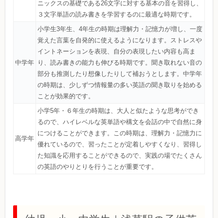
ニックスの基礎である26文字に対する基本の音を習得し、
３文字単語の読み書きを学習するのに最適な時期です。
小学生3年生、4年生の時期は理解力・記憶力が増し、一度
覚えた言葉を自発的に使えるようになります。ストレスや
イントネーションを表現、自分の表現したい内容も高ま
中学年
り、読み書きの能力も伸びる時期です。聞き取れない音の
部分も推測したり想像したりして補おうとします。中学年
の時期は、少しずつ情報量の多い英語の聞き取りを始める
ことが効果的です。
小学5年・６年生の時期は、大人と似たような思考ができ
るので、ハイレベルな英単語や構文を会話の中で自然に身
につけることができます。この時期は、理解力・記憶力に
高学年
優れているので、習ったことが定着しやすくなり、習得し
た知識を応用することができるので、実践の場でたくさん
の英語のやりとりを行うことが重要です。