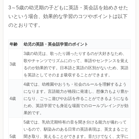
3～5歳の幼児期の子どもに英語・英会話を始めさせた
いという場合、効果的な学習のコツやポイントは以下
のとおりです。
年齢
幼児の英語・英会話学習のポイント
3歳の幼児は、歌ったり踊ったりするのが大好きなため、
歌やチャンツでリズムにのって、単語やセンテンスを覚え
3歳
るのが効果的です。日本語と英語の区別がないため、英語
を英語としてそのまま吸収することができます。
4歳では、幼稚園やおうち・社会のルールを理解するよう
になります。言語能力が格段に発達し、想像力もより豊か
4歳
になり、ごっこ遊びやお話を作ることができるようになる
ため、英語学習でも身近な場面でのロールプレイングが効
果的です。
5歳では、乳幼児期特有の音を聞き分ける能力が備わって
いるので、馴染みのある日常の英語表現は、英文まるごと
5歳
聞き取り、覚えることができます。音だけでなく、文字に