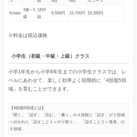
ス
数
4回
4回
ルコース
3歳～5
1対8
Kinder
9,500円
15,700円
19,200円
歳
組
※料金は税込価格
小学生（初級・中級・上級）クラス
小学1年生から小学6年生までの小学生クラスでは、レ
ベルにあわせて、楽しく効率よく段階的に「4技能5領
域」を育むことができます。
【4技能5領域とは】
「聞く」「話す」「読む」「書く」の４技能と「話す」が２領域
へ分かれた「話すこと１＝やり取り」、「話すこと２＝発表」の
５領域