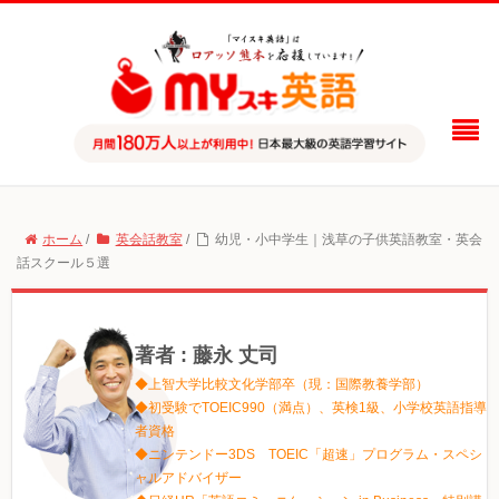
ホーム
/
英会話教室
/
幼児・小中学生｜浅草の子供英語教室・英会
話スクール５選
著者 : 藤永 丈司
◆上智大学比較文化学部卒（現：国際教養学部）
◆初受験でTOEIC990（満点）、英検1級、小学校英語指導
者資格
◆ニンテンドー3DS TOEIC「超速」プログラム・スペシ
ャルアドバイザー