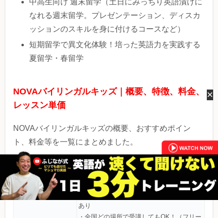
中高生向け 週末留学（土日にみっちり英語漬けに
なれる週末留学。プレゼンテーション、ディスカ
ッションのスキルを身に付けるコースなど）
短期留学で異文化体験！培った英語力を実践する
夏留学・春留学
NOVAバイリンガルキッズ｜概要、特徴、料金、
×
レッスン単価
NOVAバイリンガルキッズの概要、おすすめポイン
ト、料金等を一覧にまとめました。
・0歳～高校生までそれぞれに対応されたカ
リキュラム
安くてお得感
・大手英会話スクールなのに
あり
・全国どの場所で受講してもOK！（フリー