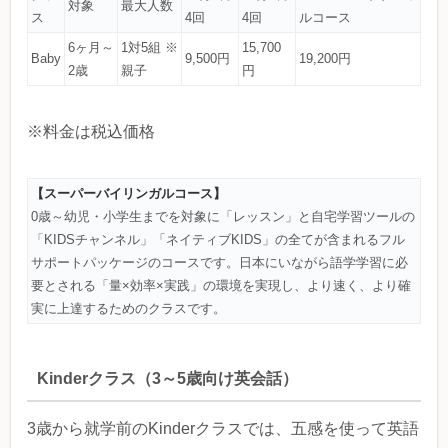
対象
最大人数
ス
4回
4回
ルコース
6ヶ月～
1対5組 ※
15,700
Baby
9,500円
19,200円
2歳
親子
円
※料金は税込価格
【スーパーバイリンガルコース】
0歳～幼児・小学生までを対象に「レッスン」と自宅学習ツールの
「KIDSチャンネル」「ネイティブKIDS」の全てが含まれるフル
サポートパッケージのコースです。日本にいながら語学学習に必
要とされる「量×効率×実践」の環境を実現し、より速く、より確
実に上達するためのクラスです。
Kinderクラス（3～5歳向け英会話）
3歳から就学前のKinderクラスでは、五感を使って英語