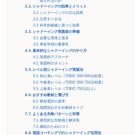
視されるのか
2. シャドーイングの効果とメリット
シャドーイングの主な効果
注意すべき点
科学的根拠に基づく効果
3. シャドーイング実践前の準備
必要な環境と道具
事前学習の重要性
4. 基本的なシャドーイングのやり方
段階的アプローチ
実践時のポイント
5. レベル別シャドーイング実践法
初心者レベル（TOEIC 300-500点程度）
中級者レベル（TOEIC 500-750点程度）
上級者レベル（TOEIC 750点以上）
6. おすすめ教材と選び方
教材選択の基準
段階別おすすめ教材タイプ
7. よくある失敗パターンと対策
典型的な失敗例と解決策
継続のためのコツ
8. 英語コーチングでのシャドーイング活用法