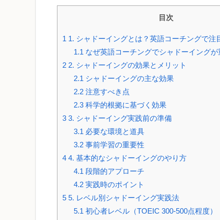
目次
1
1. シャドーイングとは？英語コーチングで注
1.1
なぜ英語コーチングでシャドーイングが
2
2. シャドーイングの効果とメリット
2.1
シャドーイングの主な効果
2.2
注意すべき点
2.3
科学的根拠に基づく効果
3
3. シャドーイング実践前の準備
3.1
必要な環境と道具
3.2
事前学習の重要性
4
4. 基本的なシャドーイングのやり方
4.1
段階的アプローチ
4.2
実践時のポイント
5
5. レベル別シャドーイング実践法
5.1
初心者レベル（TOEIC 300-500点程度）