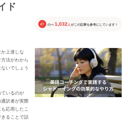
イド
1,032
のべ
人
がこの記事を参考にしています！
なか上達しな
な方法がわから
はないでしょう
めているのが
の通訳者が実際
にも応用したこ
できることで話