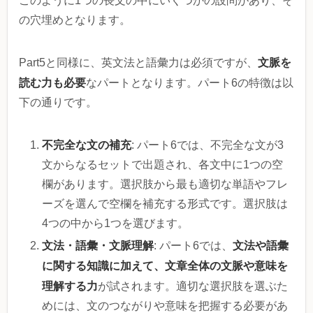
このように1つの長文の中にいくつかの設問があり、そ
の穴埋めとなります。
文脈を
Part5と同様に、英文法と語彙力は必須ですが、
読む力も必要
なパートとなります。パート6の特徴は以
下の通りです。
不完全な文の補充
: パート6では、不完全な文が3
文からなるセットで出題され、各文中に1つの空
欄があります。選択肢から最も適切な単語やフレ
ーズを選んで空欄を補充する形式です。選択肢は
4つの中から1つを選びます。
文法・語彙・文脈理解
文法や語彙
: パート6では、
に関する知識に加えて、文章全体の文脈や意味を
理解する力
が試されます。適切な選択肢を選ぶた
めには、文のつながりや意味を把握する必要があ