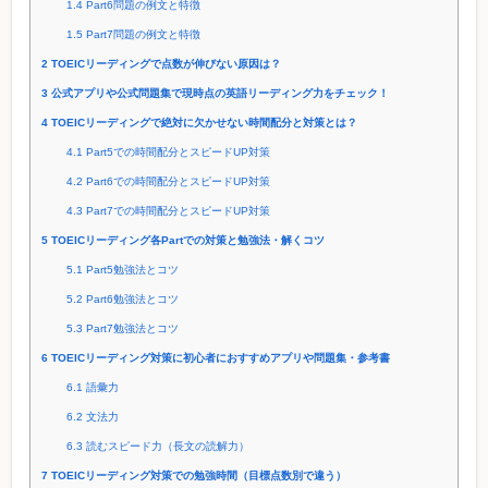
1.4
Part6問題の例文と特徴
1.5
Part7問題の例文と特徴
2
TOEICリーディングで点数が伸びない原因は？
3
公式アプリや公式問題集で現時点の英語リーディング力をチェック！
4
TOEICリーディングで絶対に欠かせない時間配分と対策とは？
4.1
Part5での時間配分とスピードUP対策
4.2
Part6での時間配分とスピードUP対策
4.3
Part7での時間配分とスピードUP対策
5
TOEICリーディング各Partでの対策と勉強法・解くコツ
5.1
Part5勉強法とコツ
5.2
Part6勉強法とコツ
5.3
Part7勉強法とコツ
6
TOEICリーディング対策に初心者におすすめアプリや問題集・参考書
6.1
語彙力
6.2
文法力
6.3
読むスピード力（長文の読解力）
7
TOEICリーディング対策での勉強時間（目標点数別で違う）