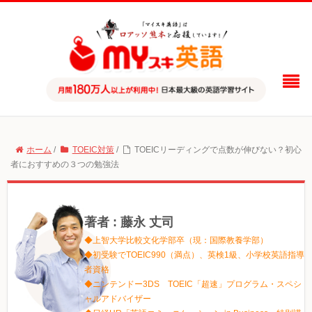
ホーム
/
TOEIC対策
/
TOEICリーディングで点数が伸びない？初心
者におすすめの３つの勉強法
著者 : 藤永 丈司
◆上智大学比較文化学部卒（現：国際教養学部）
◆初受験でTOEIC990（満点）、英検1級、小学校英語指導
者資格
◆ニンテンドー3DS TOEIC「超速」プログラム・スペシ
ャルアドバイザー