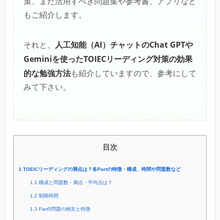
策、また活用すべき問題集や参考書、アプリなど
もご紹介します。
人工知能（AI）チャットのChat GPTや
それと、
Geminiを使ったTOIECリーディング対策の効果
的な勉強方法
も紹介していますので、参考にして
みて下さい。
目次
1
TOEICリーディングの満点は？各Partの特徴・構成、時間や問題数など
1.1
構成と問題数・満点・平均点は？
1.2
制限時間
1.3
Part5問題の例文と特徴