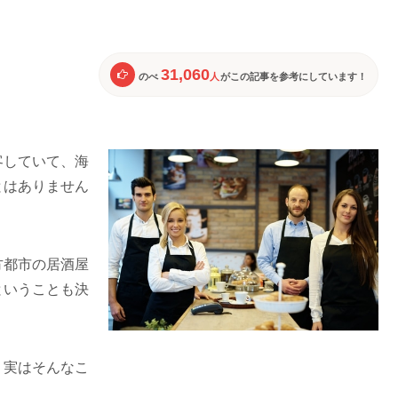
31,060
のべ
人
がこの記事を参考にしています！
客していて、海
とはありません
方都市の居酒屋
ということも決
、実はそんなこ