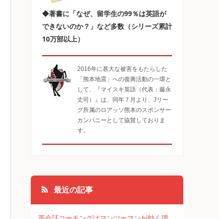
◆著書に「なぜ、留学生の99％は英語が
できないのか？」など多数（シリーズ累計
10万部以上）
2016年に甚大な被害をもたらした
「熊本地震」への復興活動の一環と
して、『マイスキ英語（代表：藤永
丈司）』は、同年７月より、Jリー
グ所属のロアッソ熊本のスポンサー
カンパニーとして協賛しておりま
す。
最近の記事
英会話コーチングはマンツーマンが効く理