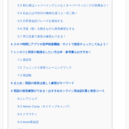
5.3
初心者はシャドーイングじゃなくオーバーラッピングが効果あり！
5.4
社会人はTOEICの教材を使うと一石二鳥！
5.5
日常英会話フレーズを真似する
5.6
洋楽（歌）を聴きながら発音練習をする
5.7
早口言葉で発音の練習もできる！
6
スキマ時間にアプリや音声検索機能・サイトで発音チェックしてみよう！
7
シッカリと発音の勉強をしたい方は本・参考書もおすすめ！
7.1
英語耳
7.2
フォニックス発音トレーニングブック
7.3
英語喉
8
まとめ：英語の発音は楽しく練習がキーワード
9
英語の発音練習ができる！おすすめオンライン英会話5選と発音コース
9.1
レアジョブ
9.2
Native Camp（ネイティブキャンプ）
9.3
クラウティ
9.4
kimini英会話