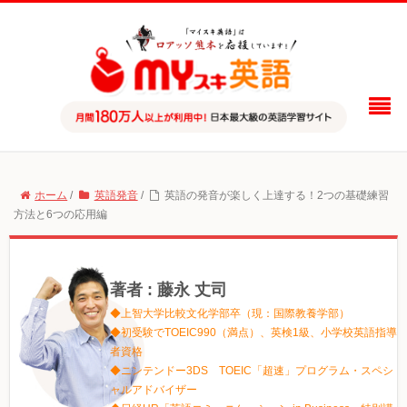
ホーム
/
英語発音
/
英語の発音が楽しく上達する！2つの基礎練習
方法と6つの応用編
著者 : 藤永 丈司
◆上智大学比較文化学部卒（現：国際教養学部）
◆初受験でTOEIC990（満点）、英検1級、小学校英語指導
者資格
◆ニンテンドー3DS TOEIC「超速」プログラム・スペシ
ャルアドバイザー