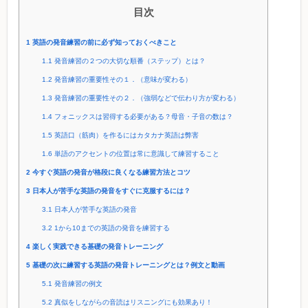
目次
1
英語の発音練習の前に必ず知っておくべきこと
1.1
発音練習の２つの大切な順番（ステップ）とは？
1.2
発音練習の重要性その１．（意味が変わる）
1.3
発音練習の重要性その２．（強弱などで伝わり方が変わる）
1.4
フォニックスは習得する必要がある？母音・子音の数は？
1.5
英語口（筋肉）を作るにはカタカナ英語は弊害
1.6
単語のアクセントの位置は常に意識して練習すること
2
今すぐ英語の発音が格段に良くなる練習方法とコツ
3
日本人が苦手な英語の発音をすぐに克服するには？
3.1
日本人が苦手な英語の発音
3.2
1から10までの英語の発音を練習する
4
楽しく実践できる基礎の発音トレーニング
5
基礎の次に練習する英語の発音トレーニングとは？例文と動画
5.1
発音練習の例文
5.2
真似をしながらの音読はリスニングにも効果あり！