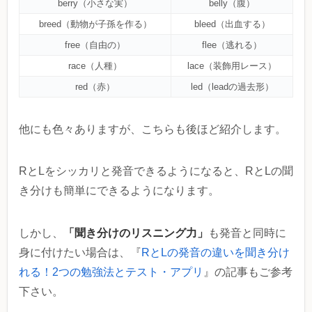
berry（小さな実）
belly（腹）
breed（動物が子孫を作る）
bleed（出血する）
free（自由の）
flee（逃れる）
race（人種）
lace（装飾用レース）
red（赤）
led（leadの過去形）
他にも色々ありますが、こちらも後ほど紹介します。
RとLをシッカリと発音できるようになると、RとLの聞
き分けも簡単にできるようになります。
「聞き分けのリスニング力」
しかし、
も発音と同時に
身に付けたい場合は、『
RとLの発音の違いを聞き分け
れる！2つの勉強法とテスト・アプリ
』の記事もご参考
下さい。