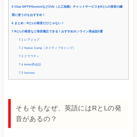
5
Chat GPTやGeminiなどのAI（人工知能）チャットサービスをRとLの発音の練
習に使うのもおすすめ！
6
まとめ：RとLの発音だけじゃない！
7
RとLの発音など発音矯正できる！おすすめオンライン英会話5選
7.1
レアジョブ
7.2
Native Camp（ネイティブキャンプ）
7.3
クラウティ
7.4
kimini英会話
7.5
hanaso
そもそもなぜ、英語にはRとLの発
音があるの？