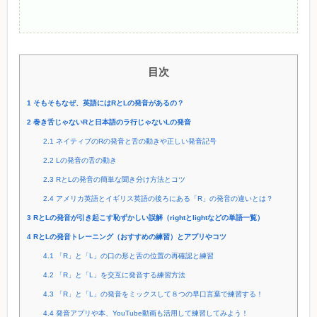
目次
1
そもそもなぜ、英語にはRとLの発音があるの？
2
巻き舌じゃないRと日本語のラ行じゃないLの発音
2.1
ネイティブのRの発音と舌の動きや正しい発音記号
2.2
Lの発音の舌の動き
2.3
RとLの発音の簡単な聞き分け方法とコツ
2.4
アメリカ英語とイギリス英語の後ろにある「R」の発音の違いとは？
3
RとLの発音が引き起こす恥ずかしい誤解（rightとlightなどの単語一覧）
4
RとLの発音トレーニング（おすすめの練習）とアプリやコツ
4.1
「R」と「L」の口の形と舌の位置の再確認と練習
4.2
「R」と「L」を交互に発音する練習方法
4.3
「R」と「L」の発音をミックスして８つの早口言葉で練習する！
4.4
発音アプリや本、YouTube動画も活用して練習してみよう！