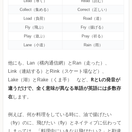
Lead（導く）
Read（読む）
Collect（集める）
Correct（正しい）
Load（負荷）
Road（道）
Fly（飛ぶ）
Fry（揚げる）
Play（遊ぶ）
Pray（祈る）
Lane（小道）
Rain（雨）
他にも、Lan（構内通信網）とRan（走った）、
Link（連結する）とRink（スケート場など）、
RとLの発音が
Lake（湖）とRake（くま手） など、
違うだけで、全く意味が異なる単語が英語には多数存
在
します。
例えば、何か料理をしている時に、油で揚げたい
（fry）のに、飛びたい（fly）とネイティブに伝わって
しまっては、「料理中にいきなり飛びたい？」と勘違