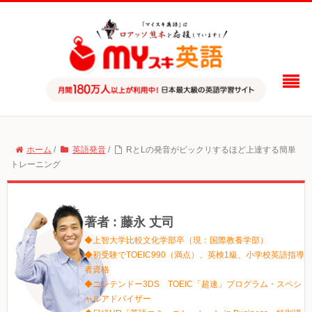
ホーム
/
英語発音
/
RとLの発音がビックリするほど上達する簡単
トレーニング
著者 : 藤永 丈司
◆上智大学比較文化学部卒（現：国際教養学部）
◆初受験でTOEIC990（満点）、英検1級、小学校英語指導
者資格
◆ニンテンドー3DS TOEIC「超速」プログラム・スペシ
ャルアドバイザー