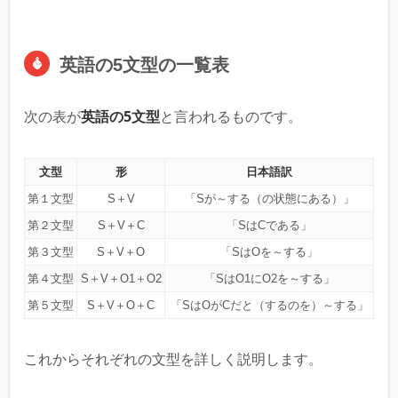
英語の5文型の一覧表
英語の5文型
次の表が
と言われるものです。
文型
形
日本語訳
第１文型
S＋V
「Sが～する（の状態にある）」
第２文型
S＋V＋C
「SはCである」
第３文型
S＋V＋O
「SはOを～する」
第４文型
S＋V＋O1＋O2
「SはO1にO2を～する」
第５文型
S＋V＋O＋C
「SはOがCだと（するのを）～する」
これからそれぞれの文型を詳しく説明します。