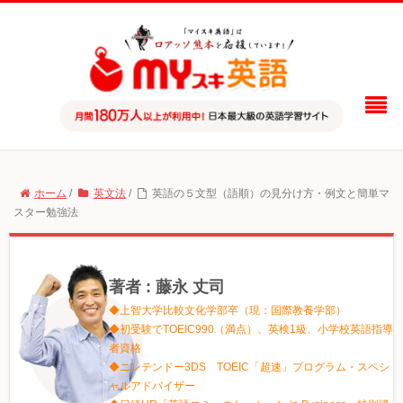
ホーム
/
英文法
/
英語の５文型（語順）の見分け方・例文と簡単マ
スター勉強法
著者 : 藤永 丈司
◆上智大学比較文化学部卒（現：国際教養学部）
◆初受験でTOEIC990（満点）、英検1級、小学校英語指導
者資格
◆ニンテンドー3DS TOEIC「超速」プログラム・スペシ
ャルアドバイザー