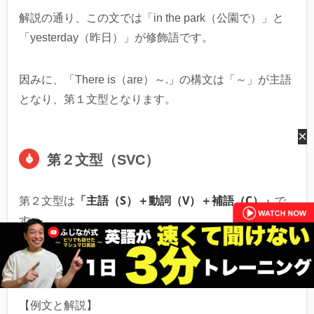
解説の通り、この文では「in the park（公園で）」と
「yesterday（昨日）」が修飾語です。
因みに、「There is（are）～.」の構文は「～」が主語
となり、第１文型となります。
×
第２文型（SVC）
「主語（S）＋動詞（V）＋補語（C）」
第２文型は
で
す。
「SはCである（V）」
日本語訳は
となります。
【例文と解説】