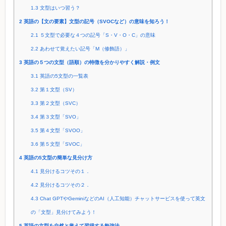
1.3
文型はいつ習う？
2
英語の【文の要素】文型の記号（SVOCなど）の意味を知ろう！
2.1
５文型で必要な４つの記号「S・V・O・C」の意味
2.2
あわせて覚えたい記号「M（修飾語）」
3
英語の５つの文型（語順）の特徴を分かりやすく解説・例文
3.1
英語の5文型の一覧表
3.2
第１文型（SV）
3.3
第２文型（SVC）
3.4
第３文型「SVO」
3.5
第４文型「SVOO」
3.6
第５文型「SVOC」
4
英語の5文型の簡単な見分け方
4.1
見分けるコツその１．
4.2
見分けるコツその２．
4.3
Chat GPTやGeminiなどのAI（人工知能）チャットサービスを使って英文
の「文型」見分けてみよう！
5
英語の文型を自然と覚えて習得する勉強法