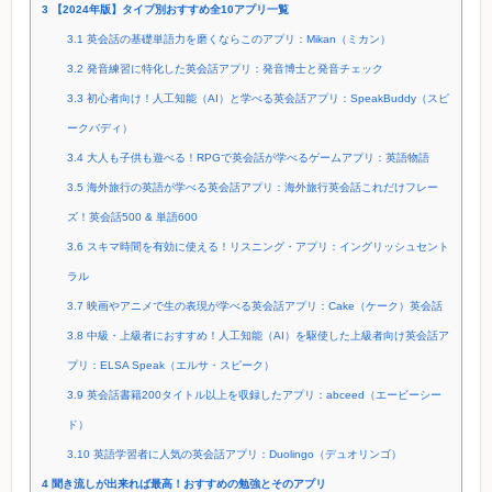
3
【2024年版】タイプ別おすすめ全10アプリ一覧
3.1
英会話の基礎単語力を磨くならこのアプリ：Mikan（ミカン）
3.2
発音練習に特化した英会話アプリ：発音博士と発音チェック
3.3
初心者向け！人工知能（AI）と学べる英会話アプリ：SpeakBuddy（スピ
ークバディ）
3.4
大人も子供も遊べる！RPGで英会話が学べるゲームアプリ：英語物語
3.5
海外旅行の英語が学べる英会話アプリ：海外旅行英会話これだけフレー
ズ！英会話500 & 単語600
3.6
スキマ時間を有効に使える！リスニング・アプリ：イングリッシュセント
ラル
3.7
映画やアニメで生の表現が学べる英会話アプリ：Cake（ケーク）英会話
3.8
中級・上級者におすすめ！人工知能（AI）を駆使した上級者向け英会話ア
プリ：ELSA Speak（エルサ・スピーク）
3.9
英会話書籍200タイトル以上を収録したアプリ：abceed（エービーシー
ド）
3.10
英語学習者に人気の英会話アプリ：Duolingo（デュオリンゴ）
4
聞き流しが出来れば最高！おすすめの勉強とそのアプリ