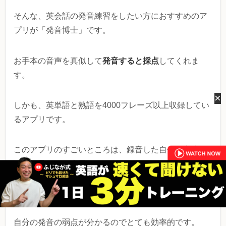
そんな、英会話の発音練習をしたい方におすすめのア
プリが「発音博士」です。
発音すると採点
お手本の音声を真似して
してくれま
す。
×
しかも、英単語と熟語を4000フレーズ以上収録してい
るアプリです。
このアプリのすごいところは、録音した自分の音声を
発音記号にして表示してくれるところです。本来の発
音記号と、自分の音声の発音記号を見比べられるの
で、どう違うのかが一目でわかります。
自分の発音の弱点が分かるのでとても効率的です。