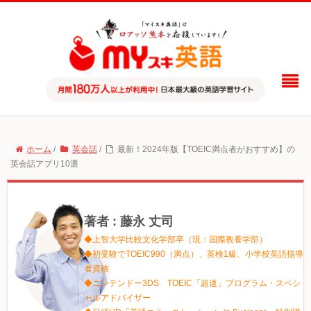
ホーム
/
英会話
/
最新！2024年版【TOEIC満点者がおすすめ】の
英会話アプリ10選
著者 : 藤永 丈司
◆上智大学比較文化学部卒（現：国際教養学部）
◆初受験でTOEIC990（満点）、英検1級、小学校英語指導
者資格
◆ニンテンドー3DS TOEIC「超速」プログラム・スペシ
ャルアドバイザー